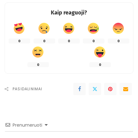
Kaip reaguoji?
0
0
0
0
0
0
0
PASIDALINIMAI
Prenumeruoti