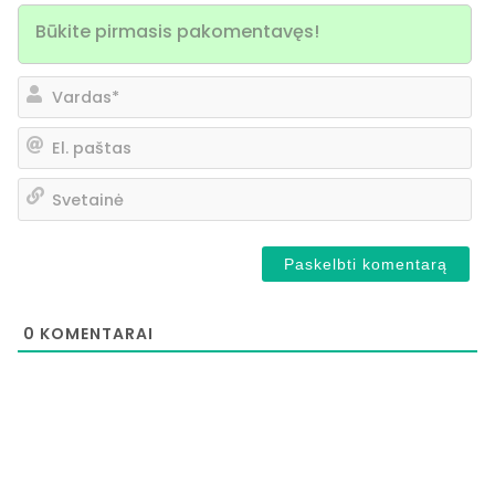
Va
El.
pa
Sv
0
KOMENTARAI