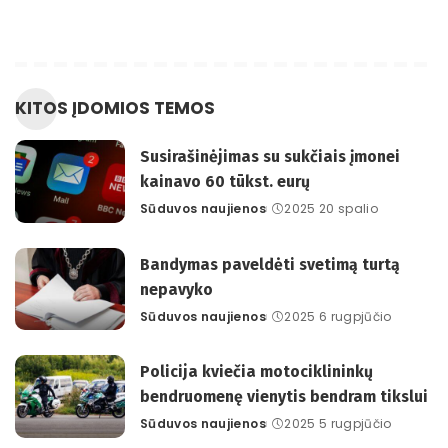
KITOS ĮDOMIOS TEMOS
Susirašinėjimas su sukčiais įmonei
kainavo 60 tūkst. eurų
Sūduvos naujienos
2025 20 spalio
Posted
by
Bandymas paveldėti svetimą turtą
nepavyko
Sūduvos naujienos
2025 6 rugpjūčio
Posted
by
Policija kviečia motociklininkų
bendruomenę vienytis bendram tikslui
Sūduvos naujienos
2025 5 rugpjūčio
Posted