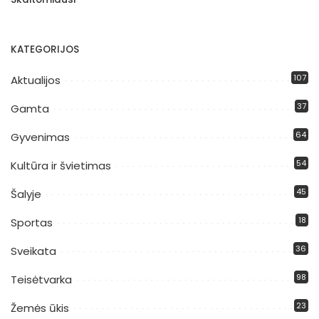
KATEGORIJOS
107
Aktualijos
37
Gamta
64
Gyvenimas
54
Kultūra ir švietimas
45
Šalyje
18
Sportas
36
Sveikata
98
Teisėtvarka
23
Žemės ūkis