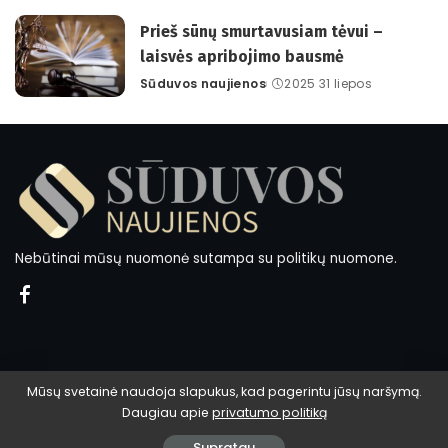
by
Prieš sūnų smurtavusiam tėvui –
laisvės apribojimo bausmė
Sūduvos naujienos
2025 31 liepos
Posted
by
Nebūtinai mūsų nuomonė sutampa su politikų nuomone.
Mūsų svetainė naudoja slapukus, kad pagerintu jūsų naršymą.
Daugiau apie
privatumo politiką
© 2024 Sūduvos naujienos.
Supratau