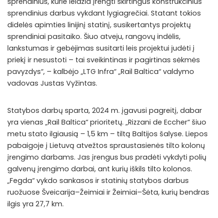
sprendinius, kurie leidžia įrengti skirtingus konstrukcinius
sprendinius darbus vykdant lygiagrečiai. Statant tokios
didelės apimties linijinį statinį, susikertantys projektų
sprendiniai pasitaiko. Šiuo atveju, rangovų indėlis,
lankstumas ir gebėjimas susitarti leis projektui judėti į
priekį ir nesustoti – tai sveikintinas ir pagirtinas sėkmės
pavyzdys“, – kalbėjo „LTG Infra“ „Rail Baltica“ valdymo
vadovas Justas Vyžintas.
Statybos darbų sparta, 2024 m. įgavusi pagreitį, dabar
yra vienas „Rail Baltica“ prioritetų. „Rizzani de Eccher“ šiuo
metu stato ilgiausią – 1,5 km – tiltą Baltijos šalyse. Liepos
pabaigoje į Lietuvą atvežtos spraustasienės tilto kolonų
įrengimo darbams. Jas įrengus bus pradėti vykdyti polių
galvenų įrengimo darbai, ant kurių iškils tilto kolonos.
„Fegda“ vykdo sankasos ir statinių statybos darbus
ruožuose Šveicarija–Žeimiai ir Žeimiai–Šėta, kurių bendras
ilgis yra 27,7 km.