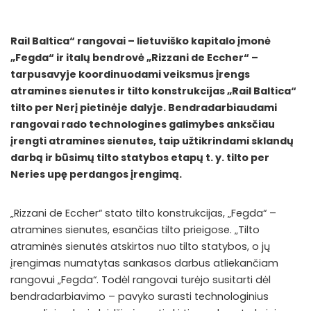
Rail Baltica“ rangovai – lietuviško kapitalo įmonė
„Fegda“ ir italų bendrovė „Rizzani de Eccher“ –
tarpusavyje koordinuodami veiksmus įrengs
atramines sienutes ir tilto konstrukcijas „Rail Baltica“
tilto per Nerį pietinėje dalyje. Bendradarbiaudami
rangovai rado technologines galimybes anksčiau
įrengti atramines sienutes, taip užtikrindami sklandų
darbą ir būsimų tilto statybos etapų t. y. tilto per
Neries upę perdangos įrengimą.
„Rizzani de Eccher“ stato tilto konstrukcijas, „Fegda“ –
atramines sienutes, esančias tilto prieigose. „Tilto
atraminės sienutės atskirtos nuo tilto statybos, o jų
įrengimas numatytas sankasos darbus atliekančiam
rangovui „Fegda“. Todėl rangovai turėjo susitarti dėl
bendradarbiavimo – pavyko surasti technologinius