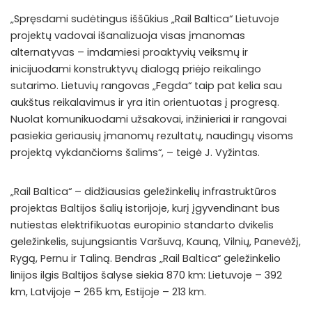
„Spręsdami sudėtingus iššūkius „Rail Baltica“ Lietuvoje
projektų vadovai išanalizuoja visas įmanomas
alternatyvas – imdamiesi proaktyvių veiksmų ir
inicijuodami konstruktyvų dialogą priėjo reikalingo
sutarimo. Lietuvių rangovas „Fegda“ taip pat kelia sau
aukštus reikalavimus ir yra itin orientuotas į progresą.
Nuolat komunikuodami užsakovai, inžinieriai ir rangovai
pasiekia geriausių įmanomų rezultatų, naudingų visoms
projektą vykdančioms šalims“, – teigė J. Vyžintas.
„Rail Baltica“ – didžiausias geležinkelių infrastruktūros
projektas Baltijos šalių istorijoje, kurį įgyvendinant bus
nutiestas elektrifikuotas europinio standarto dvikelis
geležinkelis, sujungsiantis Varšuvą, Kauną, Vilnių, Panevėžį,
Rygą, Pernu ir Taliną. Bendras „Rail Baltica“ geležinkelio
linijos ilgis Baltijos šalyse siekia 870 km: Lietuvoje – 392
km, Latvijoje – 265 km, Estijoje – 213 km.