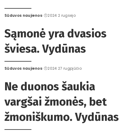
Sūduvos naujienos
2024 2 rugsėjo
Posted
by
Sąmonė yra dvasios
šviesa. Vydūnas
Sūduvos naujienos
2024 27 rugpjūčio
Posted
by
Ne duonos šaukia
vargšai žmonės, bet
žmoniškumo. Vydūnas