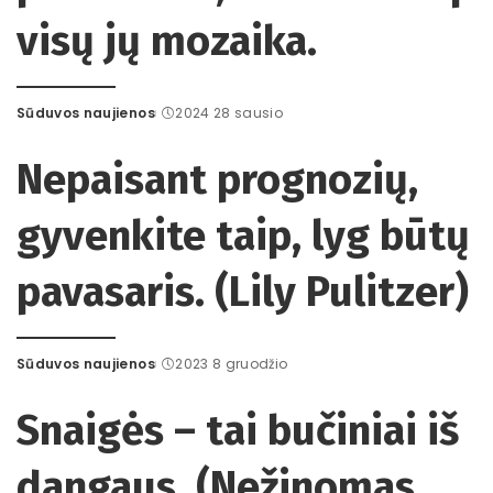
visų jų mozaika.
Sūduvos naujienos
2024 28 sausio
Posted
by
Nepaisant prognozių,
gyvenkite taip, lyg būtų
pavasaris. (Lily Pulitzer)
Sūduvos naujienos
2023 8 gruodžio
Posted
by
Snaigės – tai bučiniai iš
dangaus. (Nežinomas