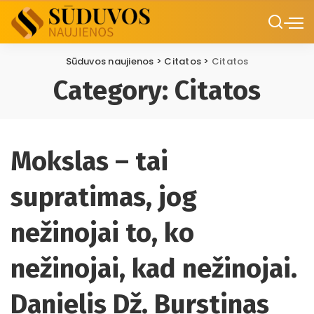
Sūduvos naujienos
>
Citatos
>
Citatos
Category:
Citatos
Mokslas – tai
supratimas, jog
nežinojai to, ko
nežinojai, kad nežinojai.
Danielis Dž. Burstinas