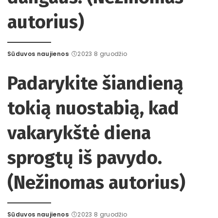
autorius)
Sūduvos naujienos
2023 8 gruodžio
Posted
by
Padarykite šiandieną
tokią nuostabią, kad
vakarykštė diena
sprogtų iš pavydo.
(Nežinomas autorius)
Sūduvos naujienos
2023 8 gruodžio