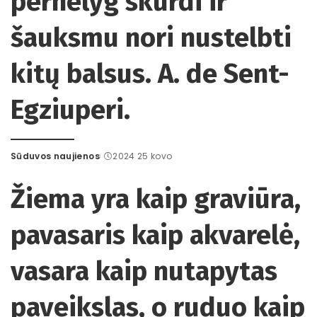
pernelyg skurdi ir
šauksmu nori nustelbti
kitų balsus. A. de Sent-
Egziuperi.
Sūduvos naujienos
2024 25 kovo
Posted
by
Žiema yra kaip graviūra,
pavasaris kaip akvarelė,
vasara kaip nutapytas
paveikslas, o ruduo kaip