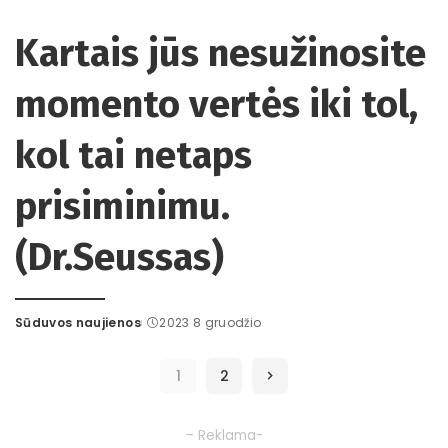
Posted
by
Kartais jūs nesužinosite
momento vertės iki tol,
kol tai netaps
prisiminimu.
(Dr.Seussas)
Sūduvos naujienos
2023 8 gruodžio
Posted
by
1
2
– Reklama-