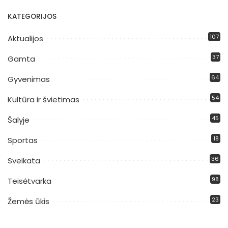
KATEGORIJOS
107
Aktualijos
37
Gamta
64
Gyvenimas
54
Kultūra ir švietimas
45
Šalyje
18
Sportas
36
Sveikata
98
Teisėtvarka
23
Žemės ūkis