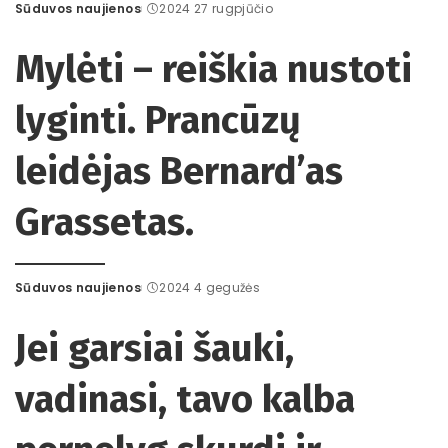
Sūduvos naujienos
2024 27 rugpjūčio
Posted
by
Mylėti – reiškia nustoti
lyginti. Prancūzų
leidėjas Bernard’as
Grassetas.
Sūduvos naujienos
2024 4 gegužės
Posted
by
Jei garsiai šauki,
vadinasi, tavo kalba