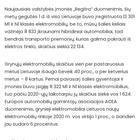
Naujausiais valstybės įmonės „Regitra“ duomenimis, šių
metų gegužės 1 d. iš viso Lietuvoje buvo įregistruota 13 301
M1 ir N1 klasės elektromobilių, be to, mūsų šalies keliais
važinėja 8 833 įkraunami hibridiniai automobiliai, tad
bendras transporto priemonių, kurias galima pakrauti iš
elektros tinklo, skaičius siekia 22 134.
Grynųjų elektromobilių skaičius vien per pastaruosius
metus Lietuvoje išaugo beveik 40 proc., o per ketverius
metus – 8 kartus. Pernai pavasarį šalies gyventojai ir
įmonės buvo įsigiję 8 322 M1 ir N1 klasės elektromobilius,
tuo pačiu 2020-ųjų laikotarpiu jų skaičius siekė vos 1 624.
Europos automobilių gamintojų asociacijos ACEA
duomenimis, grynieji elektromobiliai Lietuvos naujų
elektromobilių rinkoje 2020 m. vos viršijo 1 proc., o šiandien
jau sudaro 6 procentus.