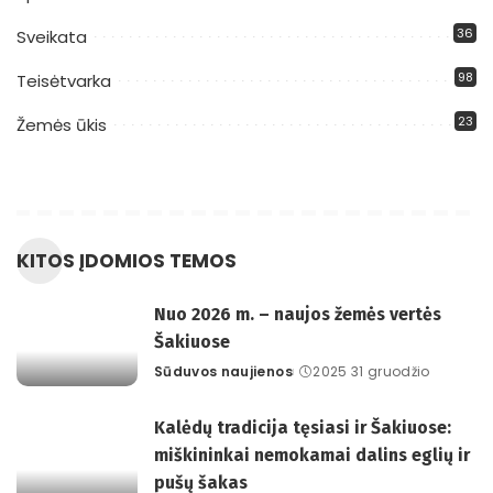
36
Sveikata
98
Teisėtvarka
23
Žemės ūkis
KITOS ĮDOMIOS TEMOS
Nuo 2026 m. – naujos žemės vertės
Šakiuose
Sūduvos naujienos
2025 31 gruodžio
Posted
by
Kalėdų tradicija tęsiasi ir Šakiuose:
miškininkai nemokamai dalins eglių ir
pušų šakas