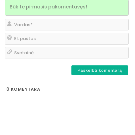
Va
El.
pa
Sv
0
KOMENTARAI