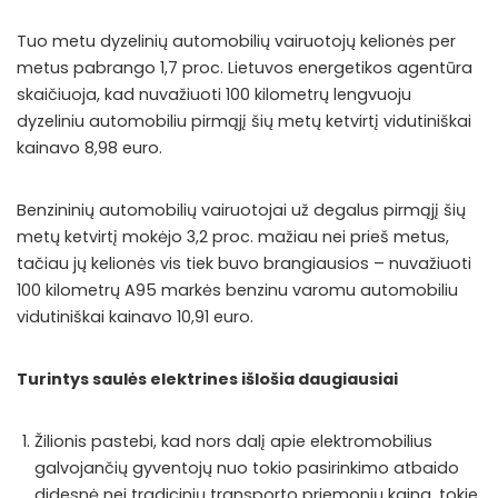
Tuo metu dyzelinių automobilių vairuotojų kelionės per
metus pabrango 1,7 proc. Lietuvos energetikos agentūra
skaičiuoja, kad nuvažiuoti 100 kilometrų lengvuoju
dyzeliniu automobiliu pirmąjį šių metų ketvirtį vidutiniškai
kainavo 8,98 euro.
Benzininių automobilių vairuotojai už degalus pirmąjį šių
metų ketvirtį mokėjo 3,2 proc. mažiau nei prieš metus,
tačiau jų kelionės vis tiek buvo brangiausios – nuvažiuoti
100 kilometrų A95 markės benzinu varomu automobiliu
vidutiniškai kainavo 10,91 euro.
Turintys saulės elektrines išlošia daugiausiai
Žilionis pastebi, kad nors dalį apie elektromobilius
galvojančių gyventojų nuo tokio pasirinkimo atbaido
didesnė nei tradicinių transporto priemonių kaina, tokie