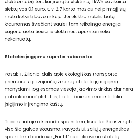
elektromobilį ten, kur įrengta elektrinė, 1 kWh savikaina
siektų vos 0,1 euro, t. y. 2,7 karto mažiau nei pirmąjį šių
metų ketvirtį buvo rinkoje. Jei elektromobilis būtų
kraunamas šviečiant saulei, tam reikalinga energija,
sugeneruota tiesiai iš elektrinės, apskritai nieko
nekainuotų.
Stotelės įsigijimu rūpintis nebereikia
Pasak T. Žilionio, dalis apie ekologiškas transporto
priemones galvojančių žmonių atideda jų įsigijimą
manydami, jog esamas viešojo įkrovimo tinklas dar nėra
pakankamai išplėtotas, be to, baiminamasi stotelių
įsigijimo ir įrengimo kaštų.
Tačiau rinkoje atsiranda sprendimų, kurie leidžia išvengti
viso šio galvos skausmo. Pavyzdžiui, žaliųjų energetikos
sprendimų bendrovė „Enefit“ siūlo įkrovimo stotelių