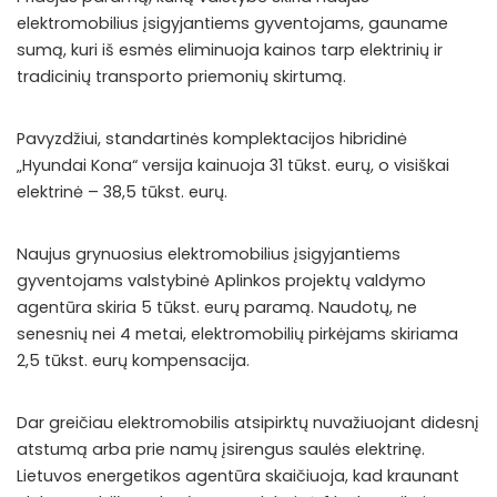
elektromobilius įsigyjantiems gyventojams, gauname
sumą, kuri iš esmės eliminuoja kainos tarp elektrinių ir
tradicinių transporto priemonių skirtumą.
Pavyzdžiui, standartinės komplektacijos hibridinė
„Hyundai Kona“ versija kainuoja 31 tūkst. eurų, o visiškai
elektrinė – 38,5 tūkst. eurų.
Naujus grynuosius elektromobilius įsigyjantiems
gyventojams valstybinė Aplinkos projektų valdymo
agentūra skiria 5 tūkst. eurų paramą. Naudotų, ne
senesnių nei 4 metai, elektromobilių pirkėjams skiriama
2,5 tūkst. eurų kompensacija.
Dar greičiau elektromobilis atsipirktų nuvažiuojant didesnį
atstumą arba prie namų įsirengus saulės elektrinę.
Lietuvos energetikos agentūra skaičiuoja, kad kraunant