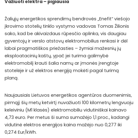
Važiuoti elektra – pigiausia
Žaliųjų energetikos sprendimų bendrovės „Enefit“ viešojo
įkrovimo stotelių tinklo vystymo vadovas Tomas Žilionis
sako, kad be akivaizdaus rūpesčio aplinka, vis daugiau
gyventojų ir verslo atstovų elektromobilius renkasi ir dėl
labai pragmatiškos priežasties – žymiai mažesnių jų
eksploatacinių kaštų, ypač jei turima galimybė
elektromobilį krauti šalia namų ar įmonės įrengtoje
stotelėje ir už elektros energiją mokėti pagal turimą
planą.
Naujausiais Lietuvos energetikos agentūros duomenimis,
pirmąjį šių metų ketvirtį nuvažiuoti 100 kilometrų lengvuoju
keleiviniu (M1 klasės) elektromobiliu vidutiniškai kainavo
4,73 euro. Per metus ši suma sumažėjo 1,1 proc., kadangi
vidutinė elektros energijos kaina mažėjo nuo 0,277 iki
0,274 Eur/kWh.