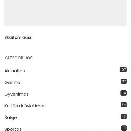
Skaitomiausi
KATEGORIJOS
107
Aktualijos
37
Gamta
64
Gyvenimas
54
Kultūra ir švietimas
45
Šalyje
18
Sportas