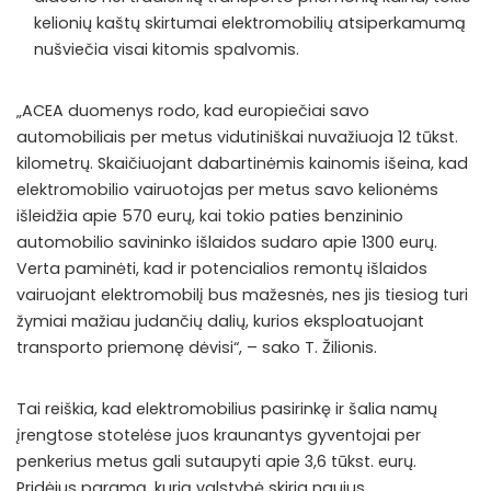
kelionių kaštų skirtumai elektromobilių atsiperkamumą
nušviečia visai kitomis spalvomis.
„ACEA duomenys rodo, kad europiečiai savo
automobiliais per metus vidutiniškai nuvažiuoja 12 tūkst.
kilometrų. Skaičiuojant dabartinėmis kainomis išeina, kad
elektromobilio vairuotojas per metus savo kelionėms
išleidžia apie 570 eurų, kai tokio paties benzininio
automobilio savininko išlaidos sudaro apie 1300 eurų.
Verta paminėti, kad ir potencialios remontų išlaidos
vairuojant elektromobilį bus mažesnės, nes jis tiesiog turi
žymiai mažiau judančių dalių, kurios eksploatuojant
transporto priemonę dėvisi“, – sako T. Žilionis.
Tai reiškia, kad elektromobilius pasirinkę ir šalia namų
įrengtose stotelėse juos kraunantys gyventojai per
penkerius metus gali sutaupyti apie 3,6 tūkst. eurų.
Pridėjus paramą, kurią valstybė skiria naujus