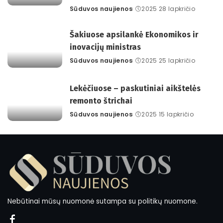
Sūduvos naujienos
2025 28 lapkričio
Posted
by
Šakiuose apsilankė Ekonomikos ir
inovacijų ministras
Sūduvos naujienos
2025 25 lapkričio
Posted
by
Lekėčiuose – paskutiniai aikštelės
remonto štrichai
Sūduvos naujienos
2025 15 lapkričio
Posted
by
Nebūtinai mūsų nuomonė sutampa su politikų nuomone.