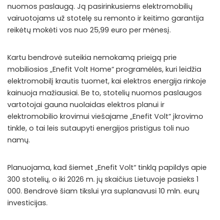
nuomos paslaugą. Ją pasirinkusiems elektromobilių
vairuotojams už stotelę su remonto ir keitimo garantija
reikėtų mokėti vos nuo 25,99 euro per mėnesį.
Kartu bendrovė suteikia nemokamą prieigą prie
mobiliosios „Enefit Volt Home“ programėlės, kuri leidžia
elektromobilį krautis tuomet, kai elektros energija rinkoje
kainuoja mažiausiai. Be to, stotelių nuomos paslaugos
vartotojai gauna nuolaidas elektros planui ir
elektromobilio krovimui viešajame „Enefit Volt“ įkrovimo
tinkle, o tai leis sutaupyti energijos pristigus toli nuo
namų.
Planuojama, kad šiemet „Enefit Volt“ tinklą papildys apie
300 stotelių, o iki 2026 m. jų skaičius Lietuvoje pasieks 1
000. Bendrovė šiam tikslui yra suplanavusi 10 mln. eurų
investicijas.