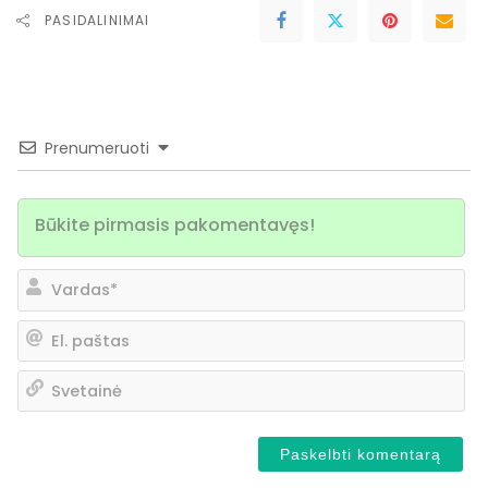
PASIDALINIMAI
Prenumeruoti
Va
El.
pa
Sv