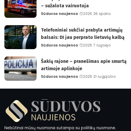
– sužalota vairuotoja
Sūduvos naujienos
2025 26 spalio
Posted
by
Telefoniniai sukčiai prabyla artimųjų
balsais: DI jau perprato lietuvių kalbą
Sūduvos naujienos
2025 7 rugsėjo
Posted
by
Šakių rajone – pranešimas apie smurtą
artimoje aplinkoje
Sūduvos naujienos
2025 21 rugpjūčio
Posted
by
Nebūtinai mūsų nuomonė sutampa su politikų nuomone.