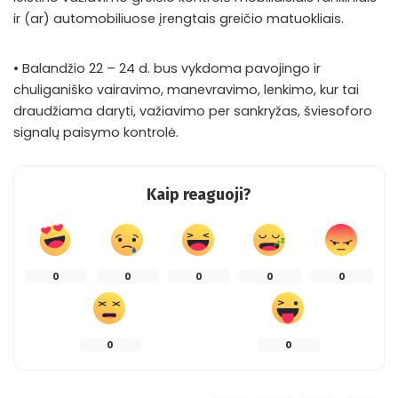
ir (ar) automobiliuose įrengtais greičio matuokliais.
• Balandžio 22 – 24 d. bus vykdoma pavojingo ir
chuliganiško vairavimo, manevravimo, lenkimo, kur tai
draudžiama daryti, važiavimo per sankryžas, šviesoforo
signalų paisymo kontrolė.
Kaip reaguoji?
0
0
0
0
0
0
0