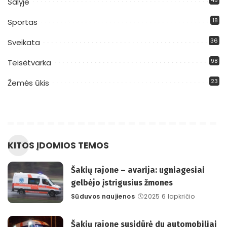
Šalyje
18
Sportas
36
Sveikata
98
Teisėtvarka
23
Žemės ūkis
KITOS ĮDOMIOS TEMOS
Šakių rajone – avarija: ugniagesiai
gelbėjo įstrigusius žmones
Sūduvos naujienos
2025 6 lapkričio
Posted
by
Šakių rajone susidūrė du automobiliai