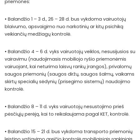
priemones:
• Balandžio 1 – 3 d., 26 – 28 d. bus vykdoma vairuotojų
blaivumo, apsvaigimo nuo narkotinių ar kitų psichiką
veikiančių medžiagų kontrolė.
• Balandžio 4 – 6 d. vyks vairuotojų veiklos, nesusijusios su
vairavimu (naudojimasis mobiliojo ryšio priemonėmis
vairuojant, kai neturima laisvų rankų įrangos), privalomų
saugos priemonių (saugos diržų, saugos šalmų, vaikams
skirtų specialių sėdynių (prisegimo sistemų) naudojimo
kontrolė.
• Balandžio 8 – 11 d. vyks vairuotojų nesustojimo prieš
pėsčiųjų perėją, kai to reikalaujama pagal KET, kontrolė.
• Balandžio 15 – 21 d. bus vykdoma transporto priemonių
leistino važiavimo greičio kontrolė mobiliaisiais rankiniais