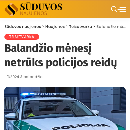
Sūduvos naujienos
>
Naujienos
>
Teisėtvarka
>
Balandžio mėnesį netrūks policijos reidų
TEISĖTVARKA
Balandžio mėnesį
netrūks policijos reidų
2024 3 balandžio