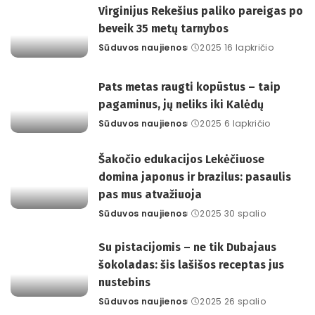
Virginijus Rekešius paliko pareigas po
beveik 35 metų tarnybos
Sūduvos naujienos
2025 16 lapkričio
Posted
by
Pats metas raugti kopūstus – taip
pagaminus, jų neliks iki Kalėdų
Sūduvos naujienos
2025 6 lapkričio
Posted
by
Šakočio edukacijos Lekėčiuose
domina japonus ir brazilus: pasaulis
pas mus atvažiuoja
Sūduvos naujienos
2025 30 spalio
Posted
by
Su pistacijomis – ne tik Dubajaus
šokoladas: šis lašišos receptas jus
nustebins
Sūduvos naujienos
2025 26 spalio
Posted