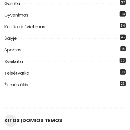
37
Gamta
64
Gyvenimas
54
Kultūra ir švietimas
45
Šalyje
18
Sportas
36
Sveikata
98
Teisėtvarka
23
Žemės ūkis
KITOS ĮDOMIOS TEMOS