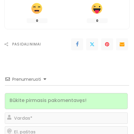
0
0
PASIDALINIMAI
Prenumeruoti
Va
El.