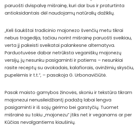
paruošti dvispalvę mišrainę, kuri dar bus ir praturtinta
antioksidantais dėl naudojamų natūralių dažiklių.
„Keli šaukštai tradicinio majonezo švenčių metu tikrai
nebus tragedija, tačiau norint mišrainę paruošti sveikiau,
verta jį pakeisti sveikatai palankesne alternatyva.
Parduotuvėse dabar netrūksta veganiškų majonezų
versijų, jų nesunku pasigaminti ir patiems – nesunkiai
rasite receptų su avokadais, kalafiorais, avinžirnių skysčiu,
pupelėmis ir t.t.“, – pasakoja G. Urbonavičiūtė.
Pasak maisto gamybos žinovės, skoniu ir tekstūra tikram
majonezui nenusileidžiantį padažą labai lengva
pasigaminti ir iš sojų gėrimo bei garstyčių. Tuomet
mišrainė su tokiu „majonezu“ įtiks net ir veganams ar per
Kūčias nevalgantiems kiaušinių.