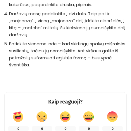
kukurūzus, pagardinkite druska, pipirais.
Daržovių masę padalinkite į dvi dalis. Taip pat ir
„majonezą“. Į vieną „majonezo“ dalį įdėkite ciberžolės, į
kitą – „matcha“ miltelių. Su kiekviena jų sumaišykite dalį
daržovių.
Patiekite viename inde – kad skirtingų spalvų mišrainės
susiliestų, tačiau jų nemaišykite. Ant viršaus galite iš
petražolių suformuoti eglutės formą – bus ypač
šventiška.
Kaip reaguoji?
0
0
0
0
0