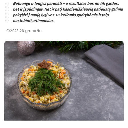
Nebrangu ir lengva paruošti – o rezultatas bus ne tik gardus,
bet ir įspūdingas. Net ir patį kasdieniškiausią patiekalą galima
pakylėti į naują lygį vos su keliomis gudrybėmis ir taip
nustebinti artimuosius.
2023 26 gruodžio