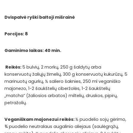
Dvispalvė ryški baltoji mišrainė
Porcijos: 8
Gaminimo laikas: 40 min.
Reikės:
5 bulvių, 2 morkų, 250 g šaldytų arba
konservuotų žaliųjų žirnelių, 300 g konservuotų kukurūzų, 5
marinuotų agurkų, ½ saliero šaknies, 250 ml veganiško
majonezo, 1-2 šaukštelių ciberžolės, 1-2 šaukštelių
„matcha“ (žaliosios arbatos) miltelių, druskos, pipirų,
petražolių.
Veganiškam majonezui reikės:
½ puodelio sojų gėrimo,
¾ puodelio neutralaus augalinio aliejaus (saulėgrąžų,