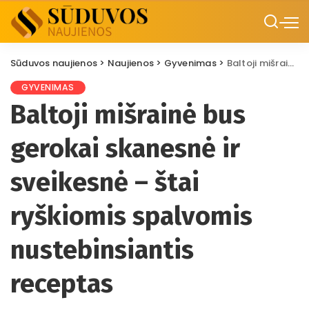
Sūduvos naujienos
>
Naujienos
>
Gyvenimas
>
Baltoji mišrainė bus gerokai skanesnė ir sveikesnė – štai ryškiomis spalvomis nustebinsiantis receptas
GYVENIMAS
Baltoji mišrainė bus
gerokai skanesnė ir
sveikesnė – štai
ryškiomis spalvomis
nustebinsiantis
receptas