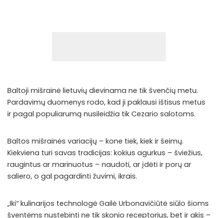
Baltoji mišrainė lietuvių dievinama ne tik švenčių metu.
Pardavimų duomenys rodo, kad ji paklausi ištisus metus
ir pagal populiarumą nusileidžia tik Cezario salotoms.
Baltos mišrainės variacijų – kone tiek, kiek ir šeimų.
Kiekviena turi savas tradicijas: kokius agurkus – šviežius,
raugintus ar marinuotus – naudoti, ar įdėti ir porų ar
saliero, o gal pagardinti žuvimi, ikrais.
„Iki“ kulinarijos technologė Gailė Urbonavičiūtė siūlo šioms
šventėms nustebinti ne tik skonio receptorius, bet ir akis –