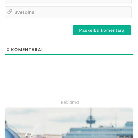
pa
Sv
0
KOMENTARAI
– Reklama-