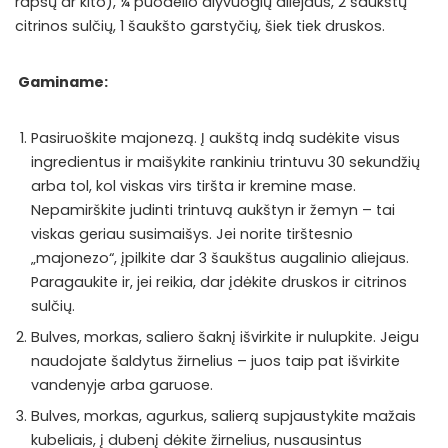
rapsų ar kito), ¼ puodelio alyvuogių aliejaus, 2 šaukštų
citrinos sulčių, 1 šaukšto garstyčių, šiek tiek druskos.
Gaminame:
Pasiruoškite majonezą. Į aukštą indą sudėkite visus
ingredientus ir maišykite rankiniu trintuvu 30 sekundžių
arba tol, kol viskas virs tiršta ir kremine mase.
Nepamirškite judinti trintuvą aukštyn ir žemyn – tai
viskas geriau susimaišys. Jei norite tirštesnio
„majonezo“, įpilkite dar 3 šaukštus augalinio aliejaus.
Paragaukite ir, jei reikia, dar įdėkite druskos ir citrinos
sulčių.
Bulves, morkas, saliero šaknį išvirkite ir nulupkite. Jeigu
naudojate šaldytus žirnelius – juos taip pat išvirkite
vandenyje arba garuose.
Bulves, morkas, agurkus, salierą supjaustykite mažais
kubeliais, į dubenį dėkite žirnelius, nusausintus