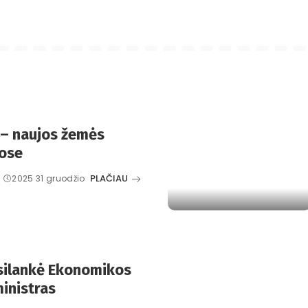
 – naujos žemės
uose
PLAČIAU
2025 31 gruodžio
silankė Ekonomikos
ministras