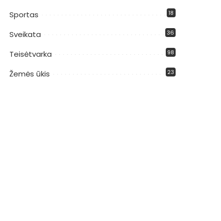
18
Sportas
36
Sveikata
98
Teisėtvarka
23
Žemės ūkis