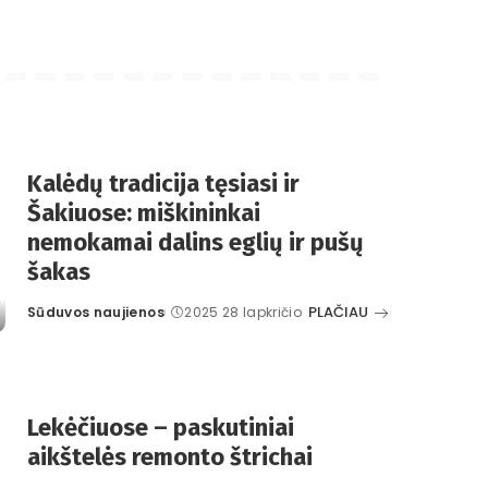
Kalėdų tradicija tęsiasi ir
Šakiuose: miškininkai
nemokamai dalins eglių ir pušų
šakas
PLAČIAU
Sūduvos naujienos
2025 28 lapkričio
Posted
by
Lekėčiuose – paskutiniai
aikštelės remonto štrichai