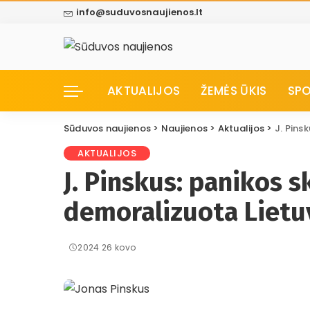
info@suduvosnaujienos.lt
AKTUALIJOS
ŽEMĖS ŪKIS
SP
Sūduvos naujienos
>
Naujienos
>
Aktualijos
>
J. Pinsk
AKTUALIJOS
J. Pinskus: panikos s
demoralizuota Liet
2024 26 kovo