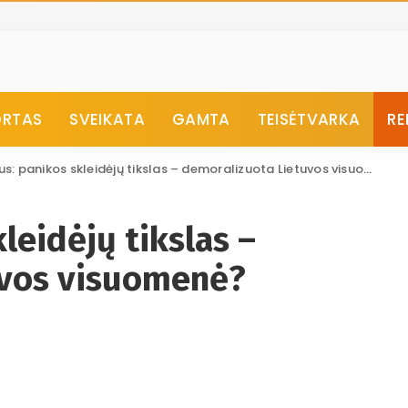
ORTAS
SVEIKATA
GAMTA
TEISĖTVARKA
RE
us: panikos skleidėjų tikslas – demoralizuota Lietuvos visuomenė?
kleidėjų tikslas –
uvos visuomenė?