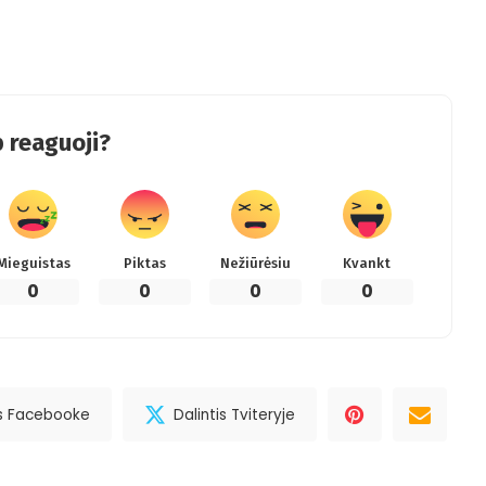
 reaguoji?
Mieguistas
Piktas
Nežiūrėsiu
Kvankt
0
0
0
0
is Facebooke
Dalintis Tviteryje