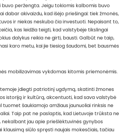
ji buvo peržengta. Jeigu tokiomis kalbomis buvo
ai dabar akivaizdu, kad išėjo priešingai: tiek žmonės,
ietuvos ir niekas neskuba čia investuoti. Nepaisant to,
ičia, kas leidžia teigti, kad valstybėje tikslingai
kius dalykus reikia ne girti, bausti. Galbūt ne taip,
amasi karo metu, kai jie tiesiog šaudomi, bet bausmės
menės mobilizavimas vykdomas kitomis priemonėmis.
istemoje įdiegti patriotinį ugdymą, skatinti žmones
jos istoriją ir kultūrą, akcentuoti, kad sava valstybė
Gal tuomet šaukiamojo amžiaus jaunuoliai rinksis ne
liai. Taip pat ne paslaptis, kad Lietuvoje trūksta ne
nų, nekalbant jau apie priešlėktuvinės gynybos
ai klausimą siūlo spręsti naujais mokesčiais, tačiau