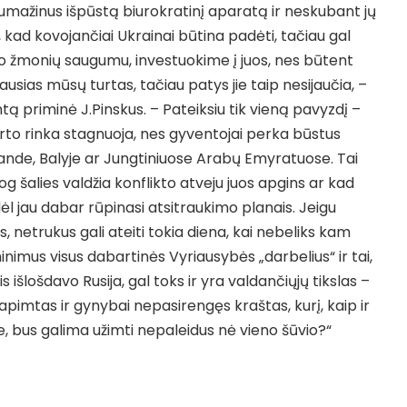
umažinus išpūstą biurokratinį aparatą ir neskubant jų
ju, kad kovojančiai Ukrainai būtina padėti, tačiau gal
 žmonių saugumu, investuokime į juos, nes būtent
usias mūsų turtas, tačiau patys jie taip nesijaučia, –
 priminė J.Pinskus. – Pateiksiu tik vieną pavyzdį –
rto rinka stagnuoja, nes gyventojai perka būstus
ailande, Balyje ar Jungtiniuose Arabų Emyratuose. Tai
og šalies valdžia konflikto atveju juos apgins ar kad
ėl jau dabar rūpinasi atsitraukimo planais. Jeigu
s, netrukus gali ateiti tokia diena, kai nebeliks kam
iminimus visus dabartinės Vyriausybės „darbelius“ ir tai,
is išlošdavo Rusija, gal toks ir yra valdančiųjų tikslas –
pimtas ir gynybai nepasirengęs kraštas, kurį, kaip ir
e, bus galima užimti nepaleidus nė vieno šūvio?“