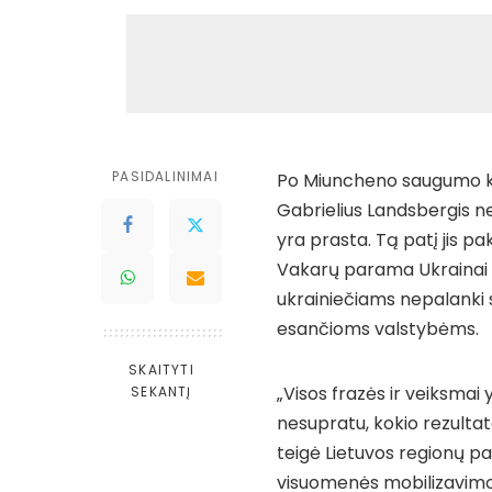
PASIDALINIMAI
Po Miuncheno saugumo ko
Gabrielius Landsbergis ne
yra prasta. Tą patį jis pa
Vakarų parama Ukrainai ga
ukrainiečiams nepalanki s
esančioms valstybėms.
SKAITYTI
„Visos frazės ir veiksmai 
SEKANTĮ
nesupratu, kokio rezultat
teigė Lietuvos regionų pa
visuomenės mobilizavimo, 