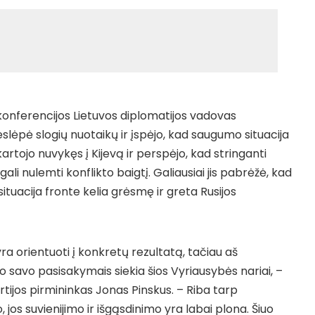
nferencijos Lietuvos diplomatijos vadovas
slėpė slogių nuotaikų ir įspėjo, kad saugumo situacija
kartojo nuvykęs į Kijevą ir perspėjo, kad stringanti
li nulemti konflikto baigtį. Galiausiai jis pabrėžė, kad
ituacija fronte kelia grėsmę ir greta Rusijos
yra orientuoti į konkretų rezultatą, tačiau aš
o savo pasisakymais siekia šios Vyriausybės nariai, –
rtijos pirmininkas Jonas Pinskus. – Riba tarp
jos suvienijimo ir išgąsdinimo yra labai plona. Šiuo