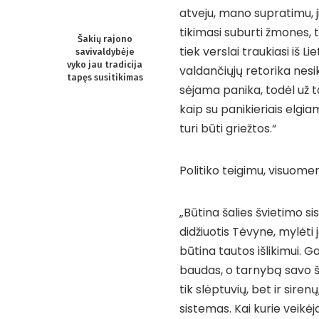
atveju, mano supratimu, 
tikimasi suburti žmones, t
Šakių rajono
tiek verslai traukiasi iš L
savivaldybėje
vyko jau tradicija
valdančiųjų retorika nesike
tapęs susitikimas
sėjama panika, todėl už to
kaip su panikieriais elgi
turi būti griežtos.“
Politiko teigimu, visuo
„Būtina šalies švietimo s
didžiuotis Tėvyne, mylėti 
būtina tautos išlikimui. 
baudas, o tarnybą savo ša
tik slėptuvių, bet ir sire
sistemas. Kai kurie veikėj