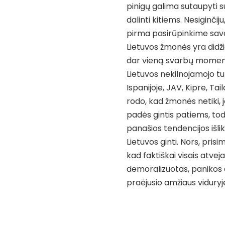
pinigų galima sutaupyti s
dalinti kitiems. Nesiginči
pirma pasirūpinkime savo
Lietuvos žmonės yra didžia
dar vieną svarbų momentą
Lietuvos nekilnojamojo tu
Ispanijoje, JAV, Kipre, T
rodo, kad žmonės netiki, j
padės gintis patiems, tod
panašios tendencijos išlik
Lietuvos ginti. Nors, pris
kad faktiškai visais atveja
demoralizuotas, panikos a
praėjusio amžiaus viduryj