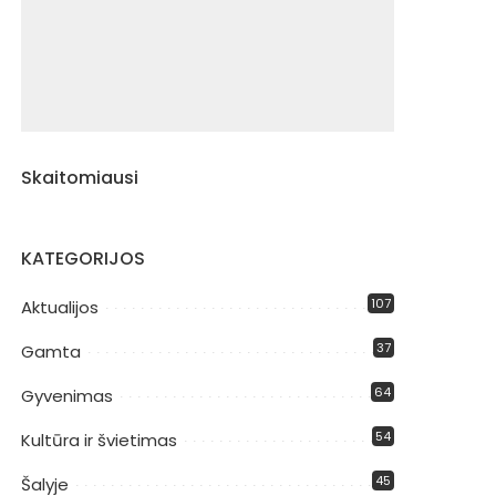
Skaitomiausi
KATEGORIJOS
107
Aktualijos
37
Gamta
64
Gyvenimas
54
Kultūra ir švietimas
45
Šalyje