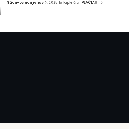
PLAČIAU
Sūduvos naujienos
2025 15 lapkričio
Posted
by