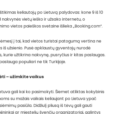
ištikimas keliautojų po Lietuvą palydovas: kone 9 iš 10
nakvynės vietų ieško ir užsako internetu, o
nimo vietos paieškos svetaine išlieka „Booking.com“.
dėmesį į tai, kad vietos turistai patogumą vertina ne
 iš užsienio. Pusė apklaustų gyventojų nurodė
 kurie užtikrina nakvynę, pusryčius ir kitas paslaugas.
 paslauga populiari ne tik Turkijoje.
ti – užimkite vaikus
Lietuva gali kai ko pasimokyti. Šiemet atliktas kokybinis
oms su mažais vaikais keliaujant po Lietuva ypač
iėmimų pasiūla. Didžiulį pliusą iš tėvų gali gauti
ininkai ar miestelių švenčių organizatoriai, galintys