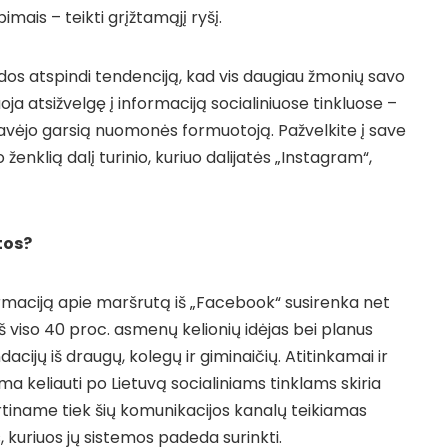
epimais – teikti grįžtamąjį ryšį.
dos atspindi tendenciją, kad vis daugiau žmonių savo
ja atsižvelgę į informaciją socialiniuose tinkluose –
žavėjo garsią nuomonės formuotoją. Pažvelkite į save
 ženklią dalį turinio, kuriuo dalijatės „Instagram“,
tos?
maciją apie maršrutą iš „Facebook“ susirenka net
Iš viso 40 proc. asmenų kelionių idėjas bei planus
cijų iš draugų, kolegų ir giminaičių. Atitinkamai ir
 keliauti po Lietuvą socialiniams tinklams skiria
iname tiek šių komunikacijos kanalų teikiamas
 kuriuos jų sistemos padeda surinkti.