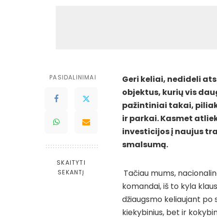
PASIDALINIMAI
Geri keliai, nedideli a
objektus, kurių vis dau
pažintiniai takai, pili
ir parkai. Kasmet atli
investicijos į naujus t
smalsumą.
SKAITYTI
Tačiau mums, nacionalinė
SEKANTĮ
komandai, iš to kyla klau
džiaugsmo keliaujant po 
kiekybinius, bet ir kokybi