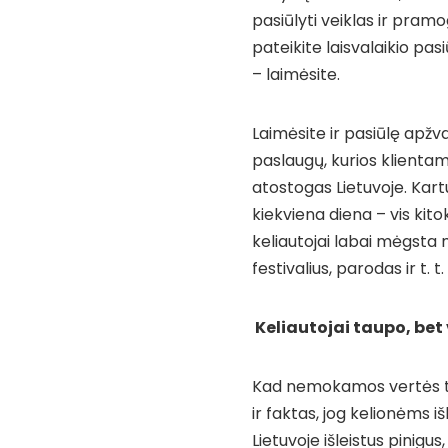
pasiūlyti veiklas ir pramo
pateikite laisvalaikio pa
– laimėsite.
Laimėsite ir pasiūlę apž
paslaugų, kurios klientams
atostogas Lietuvoje. Kart
kiekviena diena – vis kit
keliautojai labai mėgsta
festivalius, parodas ir t. t.
Keliautojai taupo, bet
Kad nemokamos vertės tur
ir faktas, jog kelionėms 
Lietuvoje išleistus pinig