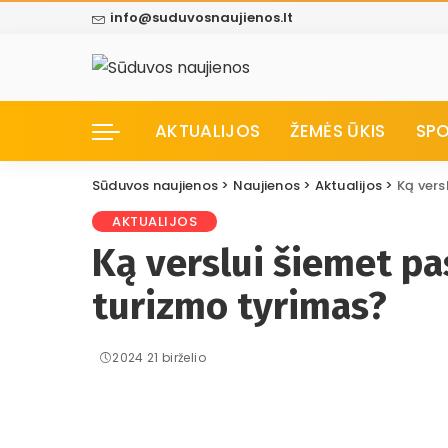
info@suduvosnaujienos.lt
AKTUALIJOS
ŽEMĖS ŪKIS
SP
Sūduvos naujienos
>
Naujienos
>
Aktualijos
>
Ką vers
AKTUALIJOS
Ką verslui šiemet pa
turizmo tyrimas?
2024 21 birželio