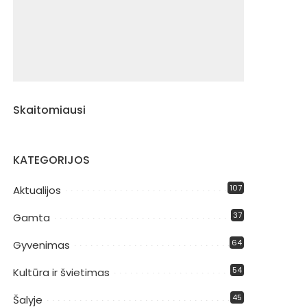
Skaitomiausi
KATEGORIJOS
107
Aktualijos
37
Gamta
64
Gyvenimas
54
Kultūra ir švietimas
45
Šalyje