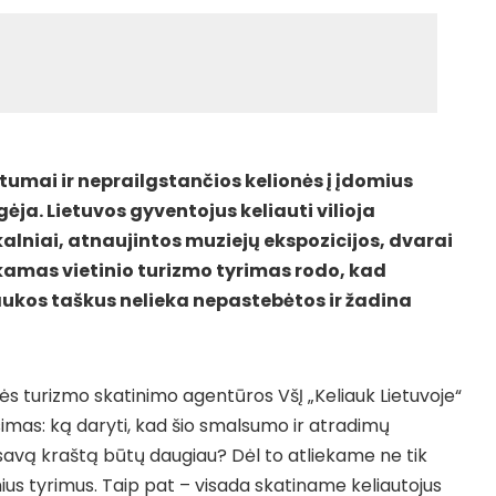
tstumai ir neprailgstančios kelionės į įdomius
gėja. Lietuvos gyventojus keliauti vilioja
akalniai, atnaujintos muziejų ekspozicijos, dvarai
ekamas vietinio turizmo tyrimas rodo, kad
raukos taškus nelieka nepastebėtos ir žadina
s turizmo skatinimo agentūros VšĮ „Keliauk Lietuvoje“
simas: ką daryti, kad šio smalsumo ir atradimų
savą kraštą būtų daugiau? Dėl to atliekame ne tik
nius tyrimus. Taip pat – visada skatiname keliautojus