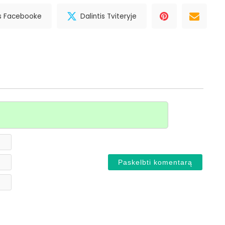
is Facebooke
Dalintis Tviteryje
Vardas*
El.
paštas
Svetainė