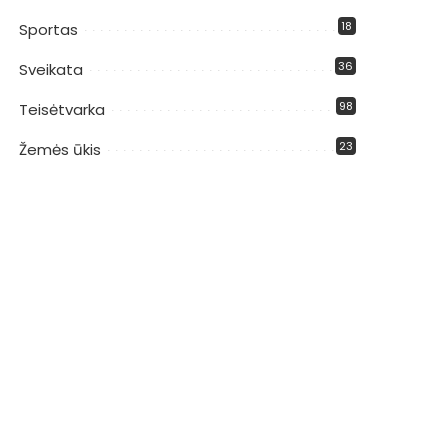
18
Sportas
36
Sveikata
98
Teisėtvarka
23
Žemės ūkis