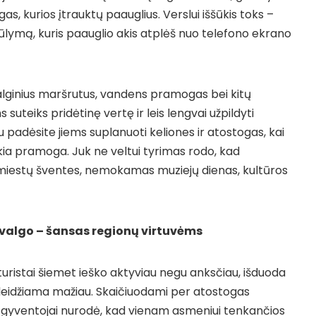
gas, kurios įtrauktų paauglius. Verslui iššūkis toks –
siūlymą, kuris paauglio akis atplėš nuo telefono ekrano
valginius maršrutus, vandens pramogas bei kitų
 suteiks pridėtinę vertę ir leis lengvai užpildyti
u padėsite jiems suplanuoti keliones ir atostogas, kai
okia pramoga. Juk ne veltui tyrimas rodo, kad
 miestų šventes, nemokamas muziejų dienas, kultūros
 valgo – šansas regionų virtuvėms
istai šiemet ieško aktyviau negu anksčiau, išduoda
išleidžiama mažiau. Skaičiuodami per atostogas
us, gyventojai nurodė, kad vienam asmeniui tenkančios