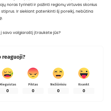
jų noras tyrinėti ir pažinti regionų virtuvės skonius
stiprus. Ir siekiant patenkinti šį poreikį, nebūtina
ę.
 į savo valgiaraštį įtraukėte jūs?
 reaguoji?
Mieguistas
Piktas
Nežiūrėsiu
Kvankt
0
0
0
0