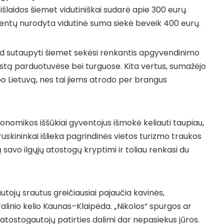
išlaidos šiemet vidutiniškai sudarė apie 300 eurų.
dentų nurodyta vidutinė suma siekė beveik 400 eurų.
d sutaupyti šiemet sekėsi renkantis apgyvendinimo
stą parduotuvėse bei turguose. Kita vertus, sumažėjo
po Lietuvą, nes tai jiems atrodo per brangus
ekonomikos iššūkiai gyventojus išmokė keliauti taupiau,
ruskininkai išlieka pagrindinės vietos turizmo traukos
ą savo ilgųjų atostogų kryptimi ir toliau renkasi du
utojų srautus greičiausiai pajaučia kavinės,
ralinio kelio Kaunas–Klaipėda. „Nikolos“ spurgos ar
tostogautojų patirties dalimi dar nepasiekus jūros.