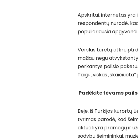
Apskritai, internetas yra 
respondentų nurodė, kad 
populiariausia apgyvendi
Verslas turėtų atkreipti 
mažiau negu atvykstantys
perkantys poilsio paketus,
Taigi, „viskas įskaičiuota“
Padėkite tėvams pailsė
Beje, iš Turkijos kurortų 
tyrimas parodė, kad šeim
aktuali yra pramogų ir užs
sodybų šeimininkai, muziej