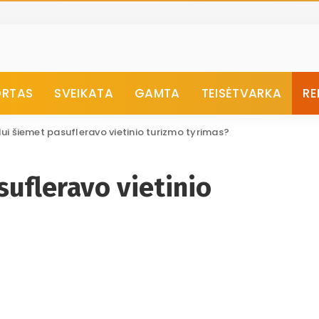
ORTAS
SVEIKATA
GAMTA
TEISĖTVARKA
RE
lui šiemet pasufleravo vietinio turizmo tyrimas?
sufleravo vietinio