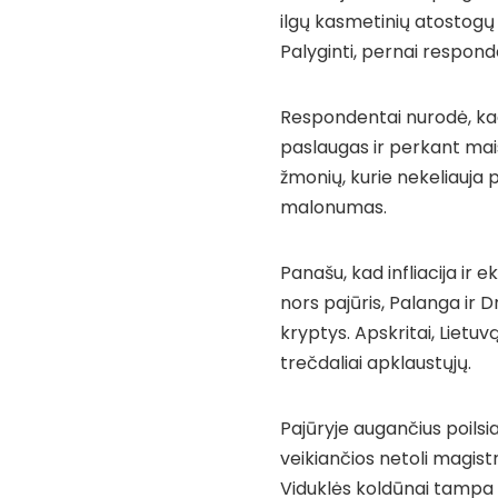
ilgų kasmetinių atostogų 
Palyginti, pernai respon
Respondentai nurodė, ka
paslaugas ir perkant mai
žmonių, kurie nekeliauja 
malonumas.
Panašu, kad infliacija ir 
nors pajūris, Palanga ir D
kryptys. Apskritai, Lietuv
trečdaliai apklaustųjų.
Pajūryje augančius poilsia
veikiančios netoli magist
Viduklės koldūnai tampa a