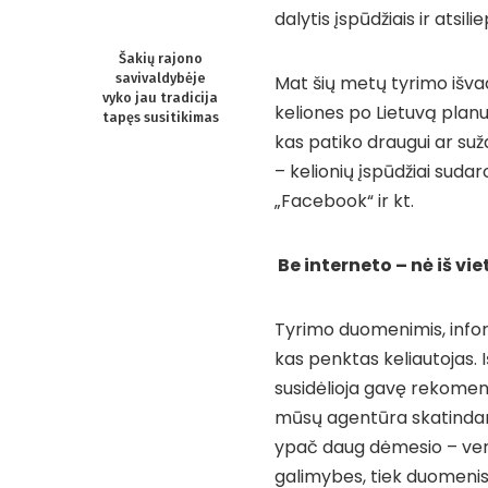
dalytis įspūdžiais ir atsili
Šakių rajono
savivaldybėje
Mat šių metų tyrimo išva
vyko jau tradicija
keliones po Lietuvą planuo
tapęs susitikimas
kas patiko draugui ar su
– kelionių įspūdžiai sudaro
„Facebook“ ir kt.
Be interneto – nė iš vie
Tyrimo duomenimis, infor
kas penktas keliautojas. 
susidėlioja gavę rekomenda
mūsų agentūra skatindama
ypač daug dėmesio – vert
galimybes, tiek duomenis,