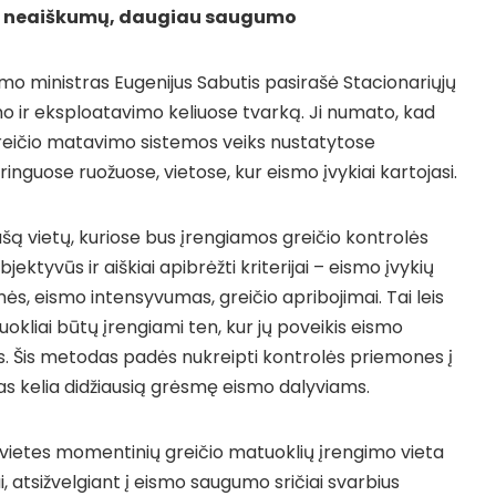
u neaiškumų, daugiau saugumo
mo ministras Eugenijus Sabutis pasirašė Stacionariųjų
mo ir eksploatavimo keliuose tvarką. Ji numato, kad
greičio matavimo sistemos veiks nustatytose
inguose ruožuose, vietose, kur eismo įvykiai kartojasi.
ašą vietų, kuriose bus įrengiamos greičio kontrolės
ektyvūs ir aiškiai apibrėžti kriterijai – eismo įvykių
mės, eismo intensyvumas, greičio apribojimai. Tai leis
tuokliai būtų įrengiami ten, kur jų poveikis eismo
s. Šis metodas padės nukreipti kontrolės priemones į
imas kelia didžiausią grėsmę eismo dalyviams.
vietes momentinių greičio matuoklių įrengimo vieta
, atsižvelgiant į eismo saugumo sričiai svarbius