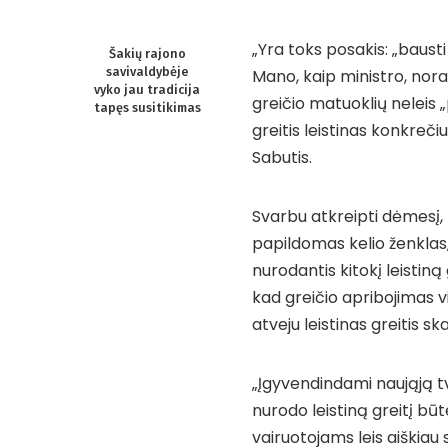
„Yra toks posakis: „baust
Šakių rajono
savivaldybėje
Mano, kaip ministro, nora
vyko jau tradicija
greičio matuoklių neleis „
tapęs susitikimas
greitis leistinas konkreči
Sabutis.
Svarbu atkreipti dėmesį, 
papildomas kelio ženklas,
nurodantis kitokį leistiną 
kad greičio apribojimas v
atveju leistinas greitis 
„Įgyvendindami naująją t
nurodo leistiną greitį būte
vairuotojams leis aiškiau s