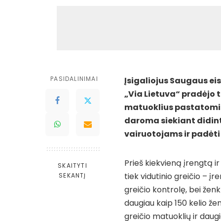
PASIDALINIMAI
Įsigaliojus Saugaus e
„Via Lietuva“ pradėjo t
matuoklius pastatomi ke
daroma siekiant didin
vairuotojams ir padėti 
Prieš kiekvieną įrengtą i
SKAITYTI
tiek vidutinio greičio – 
SEKANTĮ
greičio kontrolę, bei ženk
daugiau kaip 150 kelio že
greičio matuoklių ir daugi