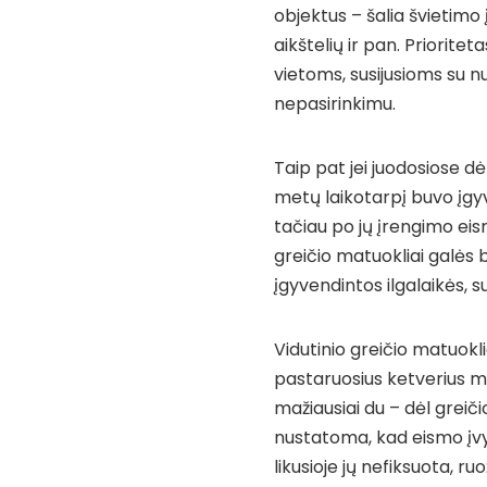
objektus – šalia švietim
aikštelių ir pan. Priorit
vietoms, susijusioms su nu
nepasirinkimu.
Taip pat jei juodosiose d
metų laikotarpį buvo įg
tačiau po jų įrengimo eis
greičio matuokliai galės b
įgyvendintos ilgalaikės,
Vidutinio greičio matuokli
pastaruosius ketverius metu
mažiausiai du – dėl greiči
nustatoma, kad eismo įvyk
likusioje jų nefiksuota, 