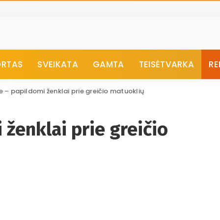
ORTAS
SVEIKATA
GAMTA
TEISĖTVARKA
RE
e – papildomi ženklai prie greičio matuoklių
 ženklai prie greičio