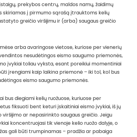
o įstaigų, prekybos centrų, maldos namų, žaidimų
etas skiriamas į pirmumo sąrašą įtrauktoms kelių
statyto greičio viršijimu ir (arba) saugaus greičio
ėmėse arba avaringose vietose, kuriose per vienerių
yvendintos nesudėtingos eismo saugumo priemonės,
mo įvykiai toliau vyksta, esant poreikiui momentiniai
ūti įrengiami kaip laikina priemonė – iki tol, kol bus
 sudėtingos eismo saugumo priemonės.
ai bus diegiami kelių ruožuose, kuriuose per
s fiksuoti bent keturi įskaitiniai eismo įvykiai, iš jų
o viršijimo ar nepasirinkto saugaus greičio. Jeigu
iai koncentruojasi tik vienoje kelio ruožo dalyje, o
ruožas gali būti trumpinamas – pradžia ar pabaiga