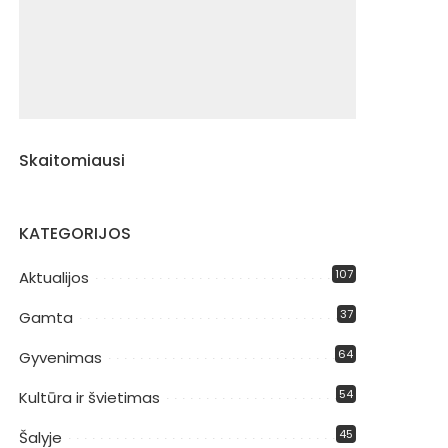
Skaitomiausi
KATEGORIJOS
107
Aktualijos
37
Gamta
64
Gyvenimas
54
Kultūra ir švietimas
45
Šalyje