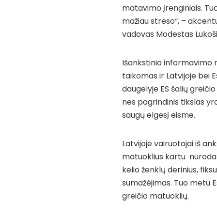
matavimo įrenginiais. Tu
mažiau streso“, – akcentu
vadovas Modestas Lukoši
Išankstinio informavimo n
taikomas ir Latvijoje bei 
daugelyje ES šalių greiči
nes pagrindinis tikslas yr
saugų elgesį eisme.
Latvijoje vairuotojai iš a
matuoklius kartu nurodant
kelio ženklų derinius, fiks
sumažėjimas. Tuo metu Est
greičio matuoklių.