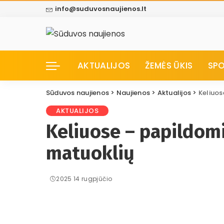
info@suduvosnaujienos.lt
AKTUALIJOS
ŽEMĖS ŪKIS
SP
Sūduvos naujienos
>
Naujienos
>
Aktualijos
>
Keliuos
AKTUALIJOS
Keliuose – papildomi
matuoklių
2025 14 rugpjūčio