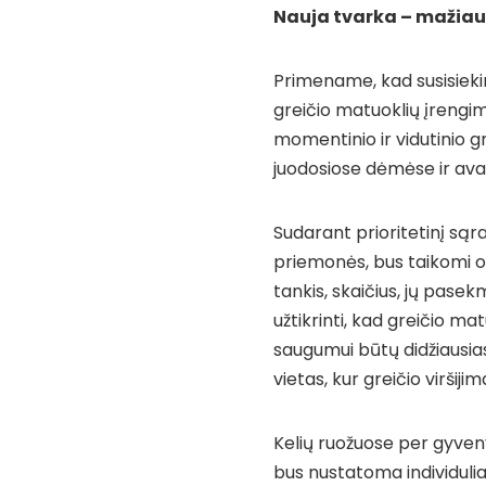
Nauja tvarka – mažia
Primename, kad susisieki
greičio matuoklių įrengi
momentinio ir vidutinio 
juodosiose dėmėse ir avar
Sudarant prioritetinį sąr
priemonės, bus taikomi obj
tankis, skaičius, jų pasek
užtikrinti, kad greičio ma
saugumui būtų didžiausia
vietas, kur greičio viršij
Kelių ruožuose per gyven
bus nustatoma individuliai