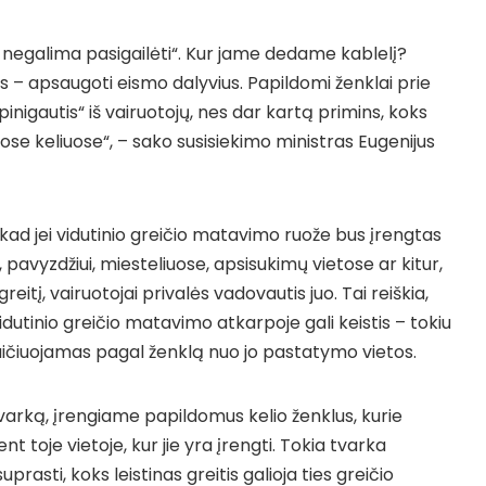
i negalima pasigailėti“. Kur jame dedame kablelį?
s – apsaugoti eismo dalyvius. Papildomi ženklai prie
pinigautis“ iš vairuotojų, nes dar kartą primins, koks
uose keliuose“, – sako susisiekimo ministras Eugenijus
kad jei vidutinio greičio matavimo ruože bus įrengtas
 pavyzdžiui, miesteliuose, apsisukimų vietose ar kitur,
greitį, vairuotojai privalės vadovautis juo. Tai reiškia,
idutinio greičio matavimo atkarpoje gali keistis – tokiu
skaičiuojamas pagal ženklą nuo jo pastatymo vietos.
varką, įrengiame papildomus kelio ženklus, kurie
nt toje vietoje, kur jie yra įrengti. Tokia tvarka
uprasti, koks leistinas greitis galioja ties greičio