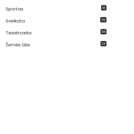
18
Sportas
36
Sveikata
98
Teisėtvarka
23
Žemės ūkis