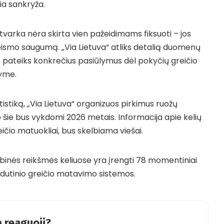
ia sankryža.
tvarka nėra skirta vien pažeidimams fiksuoti – jos
ti eismo saugumą. „Via Lietuva“ atliks detalią duomenų
ais pateiks konkrečius pasiūlymus dėl pokyčių greičio
tyme.
tistiką, „Via Lietuva“ organizuos pirkimus ruožų
ie bus vykdomi 2026 metais. Informacija apie kelių
eičio matuokliai, bus skelbiama viešai.
ybinės reikšmės keliuose yra įrengti 78 momentiniai
vidutinio greičio matavimo sistemos.
 reaguoji?