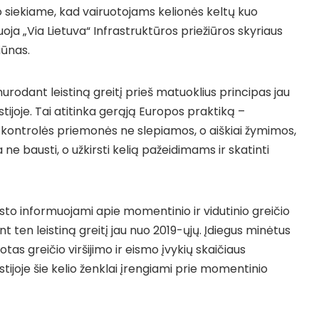
o siekiame, kad vairuotojams kelionės keltų kuo
oja „Via Lietuva“ Infrastruktūros priežiūros skyriaus
ūnas.
urodant leistiną greitį prieš matuoklius principas jau
Estijoje. Tai atitinka gerąją Europos praktiką –
o kontrolės priemonės ne slepiamos, o aiškiai žymimos,
a ne bausti, o užkirsti kelią pažeidimams ir skatinti
nksto informuojami apie momentinio ir vidutinio greičio
 ten leistiną greitį jau nuo 2019-ųjų. Įdiegus minėtus
uotas greičio viršijimo ir eismo įvykių skaičiaus
ijoje šie kelio ženklai įrengiami prie momentinio