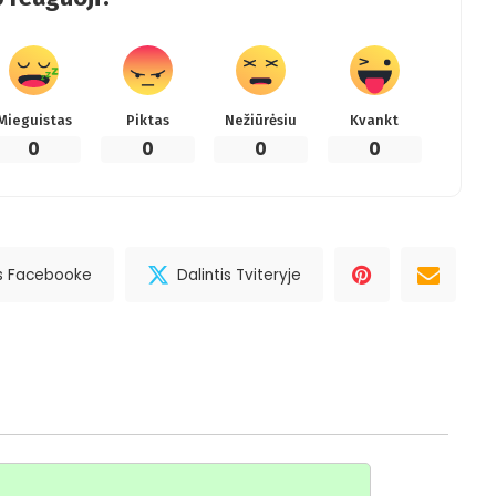
Mieguistas
Piktas
Nežiūrėsiu
Kvankt
0
0
0
0
is Facebooke
Dalintis Tviteryje