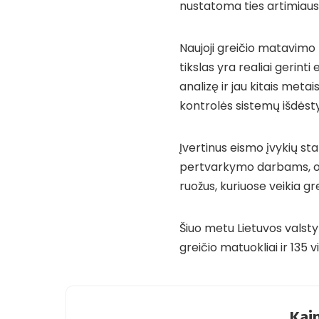
nustatoma ties artimiaus
Naujoji greičio matavimo 
tikslas yra realiai gerin
analizę ir jau kitais met
kontrolės sistemų išdės
Įvertinus eismo įvykių sta
pertvarkymo darbams, o š
ruožus, kuriuose veikia gr
Šiuo metu Lietuvos valst
greičio matuokliai ir 135 
Kaip