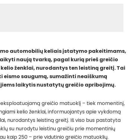
ismo automobilių keliais įstatymo pakeitimams,
aikyti naują tvarką, pagal kurią prieš greičio
lio ženklai, nurodantys ten leistiną greitį. Tai
ti eismo saugumą, sumažinti neaiškumą
jiems laikytis nustatytų greičio apribojimų.
r eksploatuojamą greičio matuoklį – tiek momentinį,
įrengiami kelio ženklai, informuojantys apie vykdomą
lai, nurodantys leistiną greitį. Iš viso bus pastatyta
nklų su nurodytu leistinu greičiu prie momentinių
au kaip 250 – prie vidutinio greičio matuoklių.