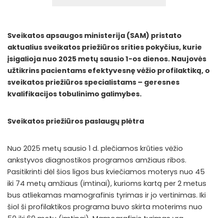
Sveikatos apsaugos ministerija (SAM) pristato
aktualius sveikatos priežiūros srities pokyčius, kurie
įsigalioja nuo 2025 metų sausio 1-os dienos. Naujovės
užtikrins pacientams efektyvesnę vėžio profilaktiką, o
sveikatos priežiūros specialistams – geresnes
kvalifikacijos tobulinimo galimybes.
Sveikatos priežiūros paslaugų plėtra
Nuo 2025 metų sausio 1 d. plečiamos krūties vėžio
ankstyvos diagnostikos programos amžiaus ribos.
Pasitikrinti dėl šios ligos bus kviečiamos moterys nuo 45
iki 74 metų amžiaus (imtinai), kurioms kartą per 2 metus
bus atliekamas mamografinis tyrimas ir jo vertinimas. Iki
šiol ši profilaktikos programa buvo skirta moterims nuo