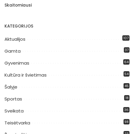
Skaitomiausi
KATEGORIJOS
107
Aktualijos
37
Gamta
64
Gyvenimas
54
Kultūra ir švietimas
45
Šalyje
18
Sportas
36
Sveikata
98
Teisėtvarka
23