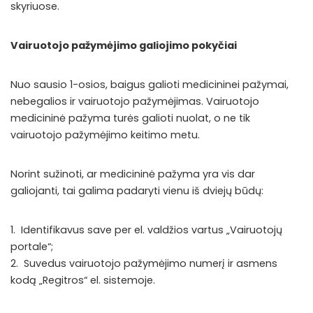
skyriuose.
Vairuotojo pažymėjimo galiojimo pokyčiai
Nuo sausio 1-osios, baigus galioti medicininei pažymai,
nebegalios ir vairuotojo pažymėjimas. Vairuotojo
medicininė pažyma turės galioti nuolat, o ne tik
vairuotojo pažymėjimo keitimo metu.
Norint sužinoti, ar medicininė pažyma yra vis dar
galiojanti, tai galima padaryti vienu iš dviejų būdų:
1. Identifikavus save per el. valdžios vartus
„Vairuotojų
portale“
;
2. Suvedus vairuotojo pažymėjimo numerį ir asmens
kodą „Regitros“
el. sistemoje
.