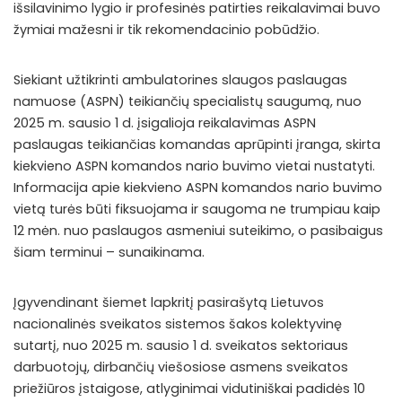
išsilavinimo lygio ir profesinės patirties reikalavimai buvo
žymiai mažesni ir tik rekomendacinio pobūdžio.
Siekiant užtikrinti ambulatorines slaugos paslaugas
namuose (ASPN) teikiančių specialistų saugumą, nuo
2025 m. sausio 1 d. įsigalioja reikalavimas ASPN
paslaugas teikiančias komandas aprūpinti įranga, skirta
kiekvieno ASPN komandos nario buvimo vietai nustatyti.
Informacija apie kiekvieno ASPN komandos nario buvimo
vietą turės būti fiksuojama ir saugoma ne trumpiau kaip
12 mėn. nuo paslaugos asmeniui suteikimo, o pasibaigus
šiam terminui – sunaikinama.
Įgyvendinant šiemet lapkritį pasirašytą Lietuvos
nacionalinės sveikatos sistemos šakos kolektyvinę
sutartį, nuo 2025 m. sausio 1 d. sveikatos sektoriaus
darbuotojų, dirbančių viešosiose asmens sveikatos
priežiūros įstaigose, atlyginimai vidutiniškai padidės 10