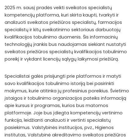
2025 m. sausį pradės veikti sveikatos specialistų
kompetencijų platforma, kuri skirta kaupti, tvarkyti ir
analizuoti sveikatos priežiūros specialistų, farmacijos
specialistų ir kitų sveikatinimo sektoriaus darbuotojų
kvalifikacijos tobulinimo duomenis. Šis informacinių
technologijų įrankis bus naudojamas siekiant nustatyti
sveikatos priežiūros specialistų kvalifikacijos tobulinimo
poreikį ir vykdant licencijų sąlygų laikymosi priežiūrą.
Specialistai galės prisijungti prie platformos ir matyti
savo kvalifikacijos tobulinimo istoriją bei pasirinkti
mokymus, kurie atitinka jų profesinius poreikius. Švietimo
įstaigos ir tobulinimo organizacijos pateiks informaciją
apie kursus ir programas, kurios bus matomos
platformoje. Joje bus įdiegta kompetencijų vertinimo
funkcija, leidžianti analizuoti ir vertinti specialistų
pasiekimus. Valstybinės institucijos, pvz., Higienos
institutas, Valstybinė akreditavimo sveikatos priežiūros