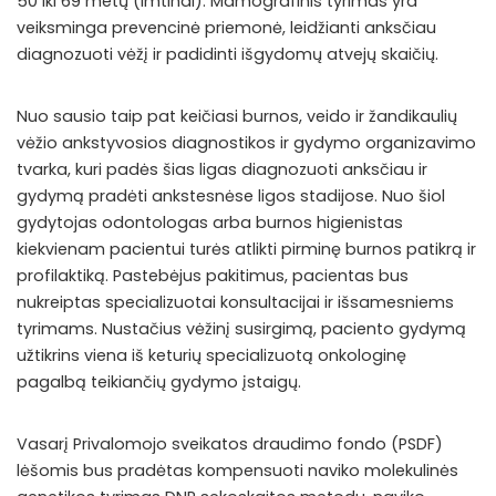
50 iki 69 metų (imtinai). Mamografinis tyrimas yra
veiksminga prevencinė priemonė, leidžianti anksčiau
diagnozuoti vėžį ir padidinti išgydomų atvejų skaičių.
Nuo sausio taip pat keičiasi burnos, veido ir žandikaulių
vėžio ankstyvosios diagnostikos ir gydymo organizavimo
tvarka, kuri padės šias ligas diagnozuoti anksčiau ir
gydymą pradėti ankstesnėse ligos stadijose. Nuo šiol
gydytojas odontologas arba burnos higienistas
kiekvienam pacientui turės atlikti pirminę burnos patikrą ir
profilaktiką. Pastebėjus pakitimus, pacientas bus
nukreiptas specializuotai konsultacijai ir išsamesniems
tyrimams. Nustačius vėžinį susirgimą, paciento gydymą
užtikrins viena iš keturių specializuotą onkologinę
pagalbą teikiančių gydymo įstaigų.
Vasarį Privalomojo sveikatos draudimo fondo (PSDF)
lėšomis bus pradėtas kompensuoti naviko molekulinės