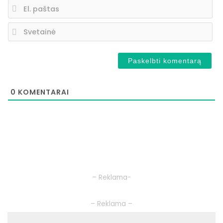
El.
pa
Sv
0
KOMENTARAI
– Reklama-
– Reklama –