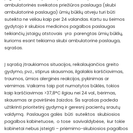
ambulatorinės sveikatos priežiūros paslauga (skubi
ambulatorinė paslauga) ūmių būklių atveju turi būti
suteikta ne vėliau kaip per 24 valandas. Kartu su šeimos
gydytojo ir skubios medicinos pagalbos paslaugas
teikiančių įstaigų atstovais yra parengtas ūmių būklių,
kurioms esant teikiama skubi ambulatorinė paslauga,
sąrašas.
Į sąrašą įtraukiamos situacijos, reikalaujančios greito
gydymo, pvz., stiprus skausmas, ilgalaikis karščiavimas,
traumos, ūmios alerginės reakcijos, pykinimas ar
vėmimas. Vaikams taip pat numatytos būklės, tokios
kaip karščiavimas >37,8°C ilgiau nei 24 val., bėrimas,
skausmas ar paviršinės žaizdos. Šis sąrašas padeda
užtikrinti prioritetinį gydymą ir geresnį pacientų srautų
valdymą. Paslaugos galės būti suteiktos skubiosios
pagalbos kabinetuose, o tose savivaldybėse, kur tokie
kabinetai nebus įsteigti – priėmimo-skubiosios pagalbos