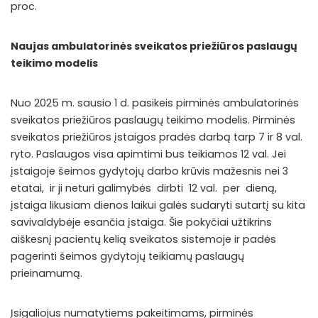
proc.
Naujas ambulatorinės sveikatos priežiūros paslaugų
teikimo modelis
Nuo 2025 m. sausio 1 d. pasikeis pirminės ambulatorinės
sveikatos priežiūros paslaugų teikimo modelis. Pirminės
sveikatos priežiūros įstaigos pradės darbą tarp 7 ir 8 val.
ryto. Paslaugos visa apimtimi bus teikiamos 12 val. Jei
įstaigoje šeimos gydytojų darbo krūvis mažesnis nei 3
etatai, ir ji neturi galimybės dirbti 12 val. per dieną,
įstaiga likusiam dienos laikui galės sudaryti sutartį su kita
savivaldybėje esančia įstaiga. Šie pokyčiai užtikrins
aiškesnį pacientų kelią sveikatos sistemoje ir padės
pagerinti šeimos gydytojų teikiamų paslaugų
prieinamumą.
Įsigaliojus numatytiems pakeitimams, pirminės