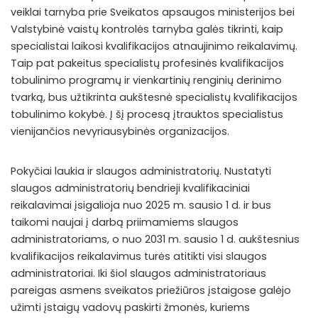
veiklai tarnyba prie Sveikatos apsaugos ministerijos bei
Valstybinė vaistų kontrolės tarnyba galės tikrinti, kaip
specialistai laikosi kvalifikacijos atnaujinimo reikalavimų.
Taip pat pakeitus specialistų profesinės kvalifikacijos
tobulinimo programų ir vienkartinių renginių derinimo
tvarką, bus užtikrinta aukštesnė specialistų kvalifikacijos
tobulinimo kokybė. Į šį procesą įtrauktos specialistus
vienijančios nevyriausybinės organizacijos.
Pokyčiai laukia ir slaugos administratorių. Nustatyti
slaugos administratorių bendrieji kvalifikaciniai
reikalavimai įsigalioja nuo 2025 m. sausio 1 d. ir bus
taikomi naujai į darbą priimamiems slaugos
administratoriams, o nuo 2031 m. sausio 1 d. aukštesnius
kvalifikacijos reikalavimus turės atitikti visi slaugos
administratoriai. Iki šiol slaugos administratoriaus
pareigas asmens sveikatos priežiūros įstaigose galėjo
užimti įstaigų vadovų paskirti žmonės, kuriems