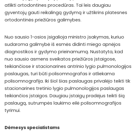
atlikti ortodontines procedūras. Tai leis daugiau
gyventojų gauti reikalingą gydymą ir užtikrins platesnes
ortodontinės priežiūros galimybes.
Nuo sausio 1-osios įsigalioja ministro įsakymas, kuriuo
sudaroma galimybė iš esmės didinti miego apnėjos
diagnostikos ir gydymo prieinamumą. Nustatyta, kad
nuo sausio asmens sveikatos priežiūros įstaigose,
teikiančiose ir stacionarines antrinio lygio pulmonologijos
paslaugas, turi būti polisomnografas ir atliekama
polisomnografija. Iki šiol šias paslaugas privalėjo teikti tik
stacionarines tretinio lygio pulmonologijos paslaugas
teikiančios įstaigos. Daugiau įstaigų pradėjus teikti šią
paslaugą, sutrumpės laukimo eilė polisomnografijos
tyrimui.
Dėmesys specialistams