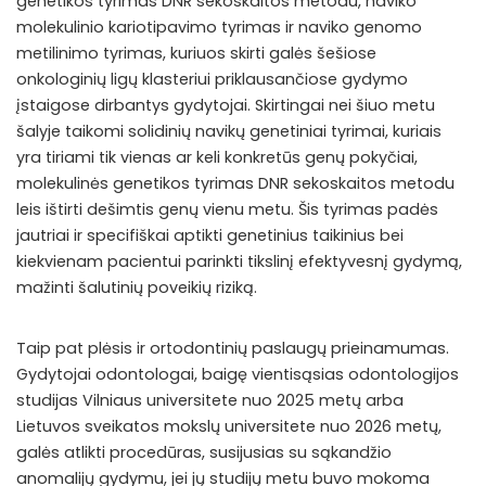
genetikos tyrimas DNR sekoskaitos metodu, naviko
molekulinio kariotipavimo tyrimas ir naviko genomo
metilinimo tyrimas, kuriuos skirti galės šešiose
onkologinių ligų klasteriui priklausančiose gydymo
įstaigose dirbantys gydytojai. Skirtingai nei šiuo metu
šalyje taikomi solidinių navikų genetiniai tyrimai, kuriais
yra tiriami tik vienas ar keli konkretūs genų pokyčiai,
molekulinės genetikos tyrimas DNR sekoskaitos metodu
leis ištirti dešimtis genų vienu metu. Šis tyrimas padės
jautriai ir specifiškai aptikti genetinius taikinius bei
kiekvienam pacientui parinkti tikslinį efektyvesnį gydymą,
mažinti šalutinių poveikių riziką.
Taip pat plėsis ir ortodontinių paslaugų prieinamumas.
Gydytojai odontologai, baigę vientisąsias odontologijos
studijas Vilniaus universitete nuo 2025 metų arba
Lietuvos sveikatos mokslų universitete nuo 2026 metų,
galės atlikti procedūras, susijusias su sąkandžio
anomalijų gydymu, jei jų studijų metu buvo mokoma