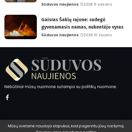
Sūduvos naujienos
2026 5 vasario
Posted
by
Gaisras Šakių rajone: sudegė
gyvenamasis namas, nukentėjo vyras
Sūduvos naujienos
2026 10 sausio
Posted
by
Nebūtinai mūsų nuomonė sutampa su politikų nuomone.
Mūsų svetainė naudoja slapukus, kad pagerintu jūsų naršymą.