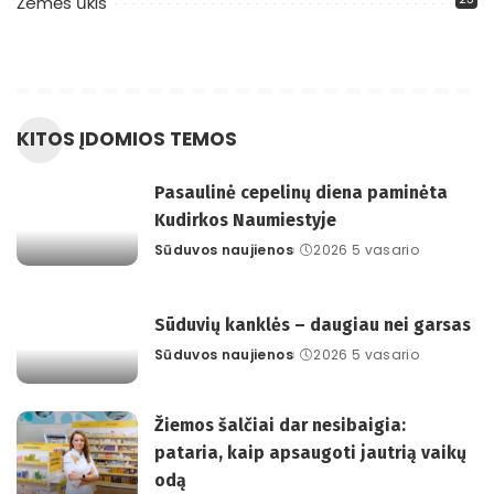
Žemės ūkis
KITOS ĮDOMIOS TEMOS
Pasaulinė cepelinų diena paminėta
Kudirkos Naumiestyje
Sūduvos naujienos
2026 5 vasario
Posted
by
Sūduvių kanklės – daugiau nei garsas
Sūduvos naujienos
2026 5 vasario
Posted
by
Žiemos šalčiai dar nesibaigia:
pataria, kaip apsaugoti jautrią vaikų
odą