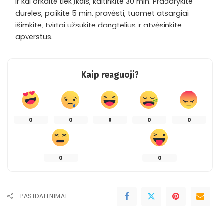
ir kai orkaitė tiek įkais, kaitinkite 30 min. Pradarykite
dureles, palikite 5 min. pravėsti, tuomet atsargiai
išimkite, tvirtai užsukite dangtelius ir atvėsinkite
apverstus.
Kaip reaguoji?
0
0
0
0
0
0
0
PASIDALINIMAI