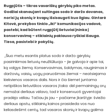
Rugpjūtis – tikras vasariškų gėrybių piko metas.
Godžiai skanaujant sultingas sodo ir daržo dovanas,
norisi jų skonių ir kvapų išsisaugoti kuo ilgiau. Gintarė
Kitovė, prekybos tinklo „Iki“ komunikacijos vadovė,
pastebi, kad būtent rugpjūtį lietuviai įninka į
konservavimą – stiklainių paklausa ryškiai išauga.
Tiesa, pasistebi ir pokyčių.
„Šiuo metu esantis platus sodo ir daržo gėrybių
pasirinkimas lietuvių neužliūliuoja – jie galvoja ir apie tai,
ką valgys žiemą. Konservavimas, šaldymas, rauginimas ir
daržovių, vaisių, uogų paruošimas žiemai – neatsiejama
kiekvienos vasaros dalis. Nors ir čia šiemet juntama
netipiškos lietuviškos vasaros įtaka: dėl permainingų orų
nemažai derliaus vėlavo, tad ir konservuoti gyventojai
pradėjo vėliau. Tačiau jis jau – pačiame įkarštyje: šviežio
derliaus apstu, stiklainių kainos prasideda vos nuo
keliasdešimt centų, tad vasaros skonių ir kvapų galima