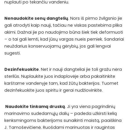
nuplauti po tekančiu vandeniu.
Nenaudokite senų dangtelių
. Nors iš pirmo žvilgsnio jie
gali atrodyti kaip nauji, tačiau ne viskas pastebima plika
akimi. Dažnai jie po naudojimo būna šiek tiek deformuoti
– o tai gali lemti, kad jūsų vargas nueis perniek. Sandariai
neuždarius konservuojamų gėrybių, jos gali lengvai
sugesti.
Dezinfekuokite
. Net ir nauji dangteliai jie toli gražu nėra
sterilūs. Nuplaukite juos indaplovėje arba pakaitinkite
karštame vandenyje tam, kad žūtų bakterijos. Tuomet
dezinfekuokite juos spiritu ir gerai nudžiovinkite.
Naudokite tinkamą druską
. Ji yra viena pagrindinių
marinavimo sudedamųjų dalių – padeda užkirsti kelią
kenksmingoms bakterijoms sunaikinti maistą, paaiškina
J. Tamoševičienė. Ruošdami marinuotas ir raugintas