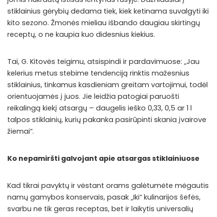
stiklainius gėrybių dedama tiek, kiek ketinama suvalgyti iki
kito sezono. Žmonės mieliau išbando daugiau skirtingų
receptų, o ne kaupia kuo didesnius kiekius.
Tai, G. Kitovės teigimu, atsispindi ir pardavimuose: „Jau
kelerius metus stebime tendenciją rinktis mažesnius
stiklainius, tinkamus kasdieniam greitam vartojimui, todėl
orientuojamės į juos. Jie leidžia patogiai paruošti
reikalingą kiekį atsargų – daugelis ieško 0,33, 0,5 ar 1 l
talpos stiklainių, kurių pakanka pasirūpinti skania įvairove
žiemai“.
Ko nepamiršti galvojant apie atsargas stiklainiuose
Kad tikrai pavyktų ir vėstant orams galėtumėte mėgautis
namų gamybos konservais, pasak „Iki“ kulinarijos šefės,
svarbu ne tik geras receptas, bet ir laikytis universalių