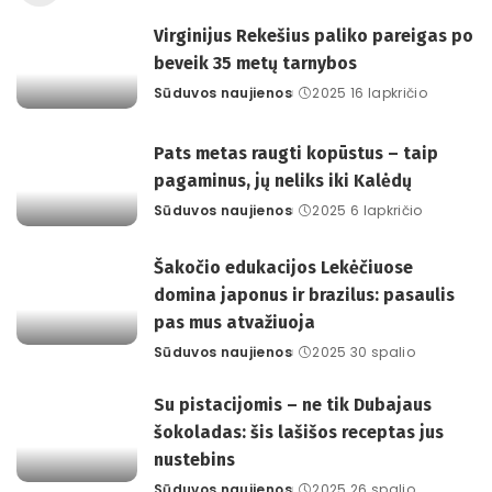
Virginijus Rekešius paliko pareigas po
beveik 35 metų tarnybos
Sūduvos naujienos
2025 16 lapkričio
Posted
by
Pats metas raugti kopūstus – taip
pagaminus, jų neliks iki Kalėdų
Sūduvos naujienos
2025 6 lapkričio
Posted
by
Šakočio edukacijos Lekėčiuose
domina japonus ir brazilus: pasaulis
pas mus atvažiuoja
Sūduvos naujienos
2025 30 spalio
Posted
by
Su pistacijomis – ne tik Dubajaus
šokoladas: šis lašišos receptas jus
nustebins
Sūduvos naujienos
2025 26 spalio