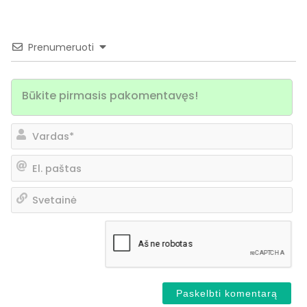
Prenumeruoti
Va
El.
pa
Sv