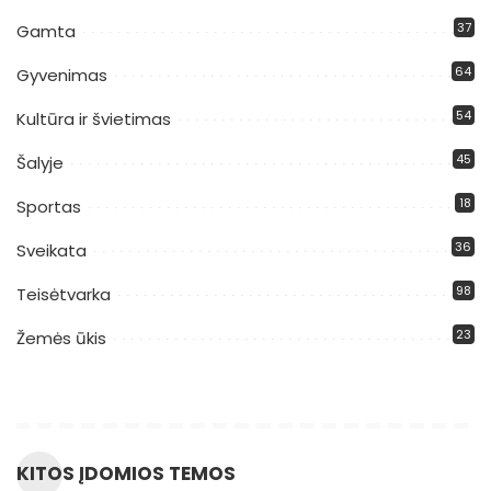
37
Gamta
64
Gyvenimas
54
Kultūra ir švietimas
45
Šalyje
18
Sportas
36
Sveikata
98
Teisėtvarka
23
Žemės ūkis
KITOS ĮDOMIOS TEMOS