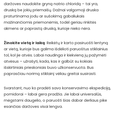
daržoves naudokite gryną natrio chloridą – tai yra,
druską be jokių priemaišų. Dažnai valgomoji druska
praturtinama jodu ar sušokimą gabaliukais
mažinančiomis priemonėmis, todėl geriau rinkitės
akmens ar paprastą druską, kurioje nieko nėra.
Žinokite vietą ir laiką
. Reikėtų ir karto pasiruošti lentyną
ar vietą, kurioje bus galima išdėlioti paruoštus stiklainius
tol, kol jie atvės. Labai naudinga ir kiekvieną jų pažymėti
atvėsus – užrašyti, kada, kas ir galbūt su kokiais
išskirtiniais prieskoniais buvo užkonservuota. Bus
paprasčiau norimą stiklainį vėliau greitai susirasti.
Svarstant, nuo ko pradėti savo konservavimo ekspediciją,
pomidorai – labai gera pradžia. Jie labai universalūs,
mėgstami daugelio, o paruošti šias dabar derliaus pike
esančias daržoves visai lengva.