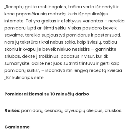
„Receptų galite rasti begales, tačiau verta išbandyti ir
kone paprasčiausią metodą, kuris išpopuliarėjęs
internete. Tai yra greitas ir efektyvus variantas – nereikia
pomidorų lupti ar išimti sėklų. Viskas pasidaro beveik
savaime, tereikia supjaustyti pomidorus ir pasterizuoti.
Nors jų tekstūra tikrai nebus tokia, kaip šviežių, tačiau
skoniu ir kvapu jie beveik niekuo nesiskirs – gaminkite
sriubas, dėkite į troškinius, padažus ir visur, kur tik
sumanysite. Galite net juos sutrinti trintuvu ir gerti kaip
pomidorų sultis“, – išbandyti itin lengvą receptą kviečia
„Iki“ kulinarijos šefė.
Pomidorai žiemai su 10 minučių darbo
Reikės
: pomidorų, česnakų, alyvuogių aliejaus, druskos.
Gaminame
: