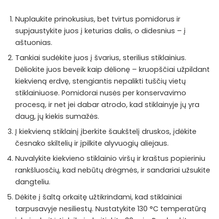
Nuplaukite prinokusius, bet tvirtus pomidorus ir
supjaustykite juos į keturias dalis, o didesnius – į
aštuonias.
Tankiai sudėkite juos į švarius, sterilius stiklainius.
Dėliokite juos beveik kaip dėlionę – kruopščiai užpildant
kiekvieną erdvę, stengiantis nepalikti tuščių vietų
stiklainiuose. Pomidorai nusės per konservavimo
procesą, ir net jei dabar atrodo, kad stiklainyje jų yra
daug, jų kiekis sumažės.
Į kiekvieną stiklainį įberkite šaukštelį druskos, įdėkite
česnako skiltelių ir įpilkite alyvuogių aliejaus.
Nuvalykite kiekvieno stiklainio viršų ir kraštus popieriniu
rankšluosčių, kad nebūtų drėgmės, ir sandariai užsukite
dangteliu.
Dėkite į šaltą orkaitę užtikrindami, kad stiklainiai
tarpusavyje nesiliestų. Nustatykite 130 °C temperatūrą