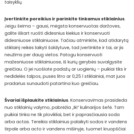
taisyklių.
Įvertinkite poreikius ir parinkite tinkamus stiklainius
.
Jeigu šeima – gausi, mėgsta konservuotas daržoves,
galite iškart ruošti didesnius kiekius ir konservuoti
didesniuose stiklainiuose. Tačiau atminkite, kad atidarytą
stiklainį reikės laikyti šaldytuve, tad įvertinkite ir tai, ar jis
neužims per daug vietos. Patogu konservuoti
mažesniuose stiklainiuose, iš kurių gerybės suvalgysite
greičiau. O jei ruošiate padažų ar uogienių – puikiai tiks ir
nedidelės talpos, pusės litro ar 0,25 l stiklainiai, mat juos
pradarius sunaudoti patartina kuo greičiau.
Švariai išplaukite stiklainius
. Konservavimas prasideda
nuo stiklainių valymo, pabrėžia „Iki“ kulinarijos šefė. Tam
puikiai tinka ne tik plovikliai, bet ir paprasčiausia soda
arba actas. Tereikia stiklainius palaikyti sodos ir vandens
tirpale arba acto ir vandens mišinyje, tuomet kruopščiai