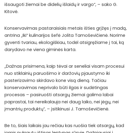
išsaugoti žiemai be didelių išlaidų ir vargo“, – sako G.
Kitovė.
Konservavimas pastaraisiais metais išties grįžęs į madą,
antrina „Iki“ kulinarijos šefė Jolita Tamoševičienė. Norime
gyventi tvariau, ekologiškiau, todėl atsigręžiame į tai, ką
darydavo ne viena giminės karta.
„Dažnas prisimena, kaip tėvai ar seneliai visam procesui
nuo stiklainių paruošimo ir daržovių pjaustymo iki
pasterizavimo skirdavo kone visą dieną. Tačiau
konservavimas neprivalo būti ilgas ir sudėtingas
procesas – pasiruošti atsargų žiemai galima labai
paprastai, tai nereikalauja nei daug laiko, nei jėgų, nei
įmantrių produktų“, – įsitikinusi J. Tamoševičienė.
Be to, šiais laikais jau rečiau kas ruošia tiek atsargų, kad
jomis nukrautų ištisas lentynas rūsyje. Dažniausiai į