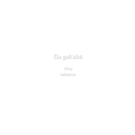
Čia gali būti
Jūsų
reklama