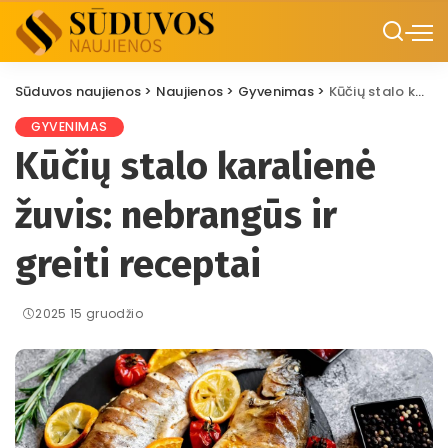
Sūduvos naujienos
>
Naujienos
>
Gyvenimas
>
Kūčių stalo karalienė žuvis: nebrangūs ir greiti receptai
GYVENIMAS
Kūčių stalo karalienė
žuvis: nebrangūs ir
greiti receptai
2025 15 gruodžio