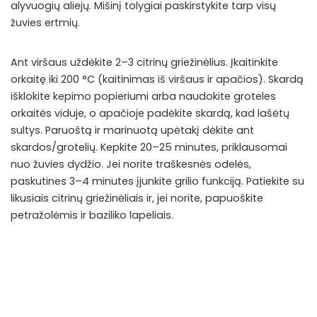
alyvuogių aliejų. Mišinį tolygiai paskirstykite tarp visų
žuvies ertmių.
Ant viršaus uždėkite 2–3 citrinų griežinėlius. Įkaitinkite
orkaitę iki 200 °C (kaitinimas iš viršaus ir apačios). Skardą
išklokite kepimo popieriumi arba naudokite groteles
orkaitės viduje, o apačioje padėkite skardą, kad lašėtų
sultys. Paruoštą ir marinuotą upėtakį dėkite ant
skardos/grotelių. Kepkite 20–25 minutes, priklausomai
nuo žuvies dydžio. Jei norite traškesnės odelės,
paskutines 3–4 minutes įjunkite grilio funkciją. Patiekite su
likusiais citrinų griežinėliais ir, jei norite, papuoškite
petražolėmis ir baziliko lapeliais.