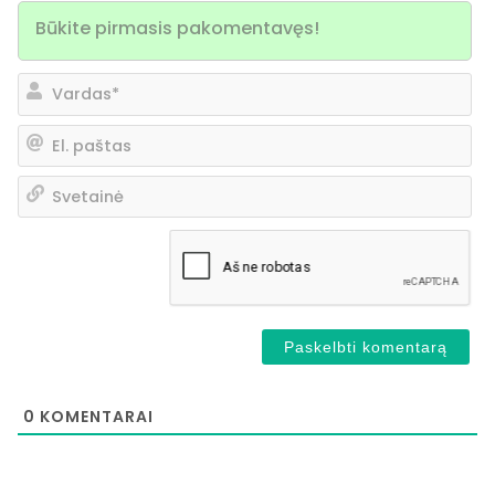
Va
El.
pa
Sv
0
KOMENTARAI