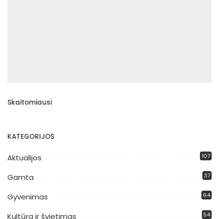
Skaitomiausi
KATEGORIJOS
107
Aktualijos
37
Gamta
64
Gyvenimas
54
Kultūra ir švietimas