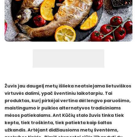
Žuvis jau daugelį metų išlieka neatsiejama lietuviškos
virtuvės dalimi, ypač šventiniu laikotarpiu. Tai
produktas, kurį pirkėjai vertina dėl lengvo paruošimo,
maistingumo ir puikios alternatyvos tradiciniams
mėsos patiekalams. Ant Kūčių stalo žuvis tinka tiek
kepta, tiek troškinta, tiek patiekta kaip šaltas
užkandis. Artėjant didžiausioms metų šventėms,