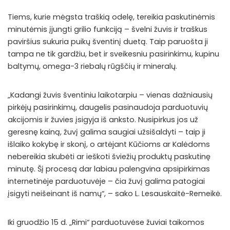
Tiems, kurie mėgsta traškią odelę, tereikia paskutinėmis
minutėmis įjungti grilio funkciją – švelni žuvis ir traškus
paviršius sukuria puikų šventinį duetą. Taip paruošta ji
tampa ne tik gardžiu, bet ir sveikesniu pasirinkimu, kupinu
baltymų, omega-3 riebalų rūgščių ir mineralų.
„Kadangi žuvis šventiniu laikotarpiu – vienas dažniausių
pirkėjų pasirinkimų, daugelis pasinaudoja parduotuvių
akcijomis ir žuvies įsigyja iš anksto. Nusipirkus jos už
geresnę kainą, žuvį galima saugiai užsišaldyti – taip ji
išlaiko kokybę ir skonį, o artėjant Kūčioms ar Kalėdoms
nebereikia skubėti ar ieškoti šviežių produktų paskutinę
minutę. Šį procesą dar labiau palengvina apsipirkimas
internetinėje parduotuvėje – čia žuvį galima patogiai
įsigyti neišeinant iš namų“, – sako L. Lesauskaitė-Remeikė.
Iki gruodžio 15 d. „Rimi“ parduotuvėse žuviai taikomos