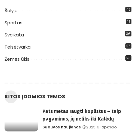
45
Šalyje
18
Sportas
36
Sveikata
98
Teisėtvarka
23
Žemės ūkis
KITOS ĮDOMIOS TEMOS
Pats metas raugti kopūstus – taip
pagaminus, jų neliks iki Kalėdų
Sūduvos naujienos
2025 6 lapkričio
Posted
by