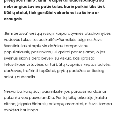
prekybos tinklo „Rimi“ ekspertai siūlo išbandyti du
nebrangius žuvies patiekalus, kurie puikiai tiks tiek
Kūčių stalui, tiek gardžiai vakarienei su šeima ar
draugais.
„Rimi Lietuva“ viešųjų ryšių ir korporatyvinės atsakomybės
vadovės Lukos Lesauskaitės-Remeikės teigimu, žuvis
šventiniu laikotarpiu vis dažniau tampa vienu
populiariausių pasirinkimų. Ji greitai paruošiama, o jos
švelnus skonis dera beveik su viskuo, kas įprasta
lietuviškose virtuvėse: ar tai būtų kvapnios keptos bulvės,
daržovės, troškinti kopūstai, grybų padažas ar tiesiog
salotų dubenėlis.
Nesvarbu, kurią žuvį pasirinksite, jos paruošimui dažnai
pakanka vos pusvalandžio. Per tą laiką orkaitėje įkaista
citrina, įsigeria čiobrelių ar krapų aromatai, o žuvis tampa
minkšta ir sultinga.