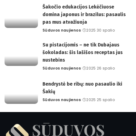
Šakočio edukacijos Lekėčiuose
domina japonus ir brazilus: pasaulis
pas mus atvažiuoja
Sūduvos naujienos
2025 30 spalio
Posted
by
Su pistacijomis – ne tik Dubajaus
šokoladas: šis lašišos receptas jus
nustebins
Sūduvos naujienos
2025 26 spalio
Posted
by
Bendrystė be ribų: nuo pasaulio iki
Šakių
Sūduvos naujienos
2025 25 spalio
Posted
by