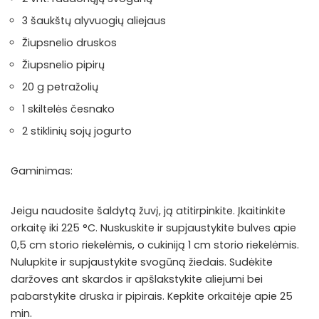
3 šaukštų alyvuogių aliejaus
Žiupsnelio druskos
Žiupsnelio pipirų
20 g petražolių
1 skiltelės česnako
2 stiklinių sojų jogurto
Gaminimas:
Jeigu naudosite šaldytą žuvį, ją atitirpinkite. Įkaitinkite
orkaitę iki 225 °C. Nuskuskite ir supjaustykite bulves apie
0,5 cm storio riekelėmis, o cukiniją 1 cm storio riekelėmis.
Nulupkite ir supjaustykite svogūną žiedais. Sudėkite
daržoves ant skardos ir apšlakstykite aliejumi bei
pabarstykite druska ir pipirais. Kepkite orkaitėje apie 25
min.