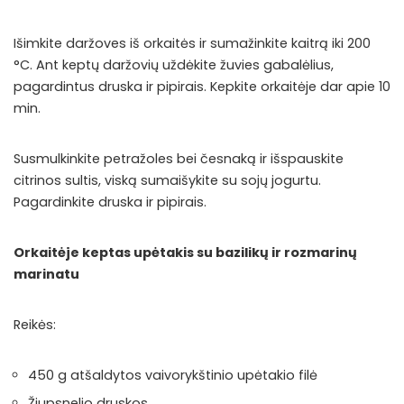
Išimkite daržoves iš orkaitės ir sumažinkite kaitrą iki 200
°C. Ant keptų daržovių uždėkite žuvies gabalėlius,
pagardintus druska ir pipirais. Kepkite orkaitėje dar apie 10
min.
Susmulkinkite petražoles bei česnaką ir išspauskite
citrinos sultis, viską sumaišykite su sojų jogurtu.
Pagardinkite druska ir pipirais.
Orkaitėje keptas upėtakis su bazilikų ir rozmarinų
marinatu
Reikės:
450 g atšaldytos vaivorykštinio upėtakio filė
Žiupsnelio druskos