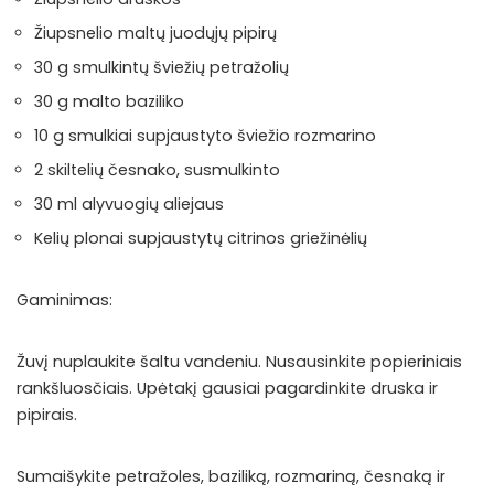
Žiupsnelio maltų juodųjų pipirų
30 g smulkintų šviežių petražolių
30 g malto baziliko
10 g smulkiai supjaustyto šviežio rozmarino
2 skiltelių česnako, susmulkinto
30 ml alyvuogių aliejaus
Kelių plonai supjaustytų citrinos griežinėlių
Gaminimas:
Žuvį nuplaukite šaltu vandeniu. Nusausinkite popieriniais
rankšluosčiais. Upėtakį gausiai pagardinkite druska ir
pipirais.
Sumaišykite petražoles, baziliką, rozmariną, česnaką ir