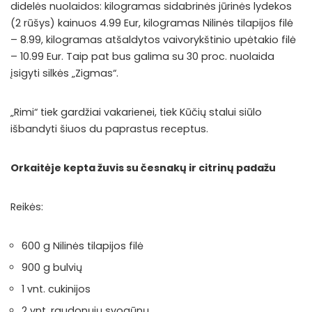
didelės nuolaidos: kilogramas sidabrinės jūrinės lydekos
(2 rūšys) kainuos 4.99 Eur, kilogramas Nilinės tilapijos filė
– 8.99, kilogramas atšaldytos vaivorykštinio upėtakio filė
– 10.99 Eur. Taip pat bus galima su 30 proc. nuolaida
įsigyti silkės „Zigmas“.
„Rimi“ tiek gardžiai vakarienei, tiek Kūčių stalui siūlo
išbandyti šiuos du paprastus receptus.
Orkaitėje kepta žuvis su česnakų ir citrinų padažu
Reikės:
600 g Nilinės tilapijos filė
900 g bulvių
1 vnt. cukinijos
2 vnt. raudonųjų svogūnų