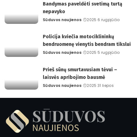
Bandymas paveldėti svetimą turtą
nepavyko
Sūduvos naujienos
2025 6 rugpjūčio
Posted
by
Policija kviečia motociklininkų
bendruomenę vienytis bendram tikslui
Sūduvos naujienos
2025 5 rugpjūčio
Posted
by
Prieš sūnų smurtavusiam tėvui –
laisvės apribojimo bausmė
Sūduvos naujienos
2025 31 liepos
Posted
by