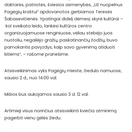
daktarės, patriotės, šviesios asmenybės, „Už nuopelnus
Pagėgių kraštui“ apdovanotos gerbiamos Teresės
Šabasevičienės. Ypatingai didelį dėmesį skyrė kultūrai –
kol sveikata leido, lankėsi kultūros centro
organizuojamuose renginiuose, vėliau stebėjo juos
nuotoliu, negailėjo gražių, paskatinančių žodžių, buvo
pamokantis pavyzdys, kaip savo gyvenimą atiduoti
kitiems“, – rašome pranešime.
Atsisveikinimas vyks Pagėgių mieste, Gedulo namuose,
sausio 2 d., nuo 14:00 val.
Mišios bus aukojamos sausio 3 d. 12 val.
Artimieji visus norinčius atsisveikinti kviečia atminimą
pagerbti vienu gėlės žiedu.