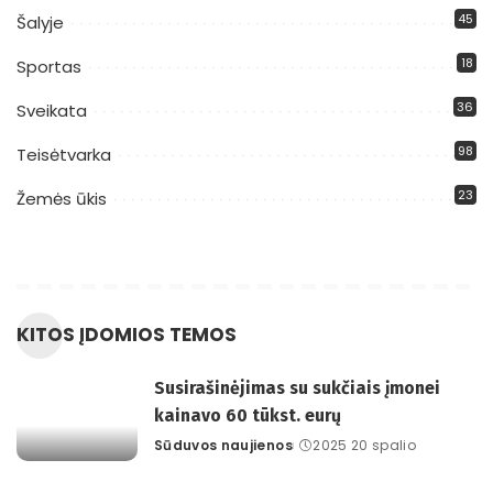
45
Šalyje
18
Sportas
36
Sveikata
98
Teisėtvarka
23
Žemės ūkis
KITOS ĮDOMIOS TEMOS
Susirašinėjimas su sukčiais įmonei
kainavo 60 tūkst. eurų
Sūduvos naujienos
2025 20 spalio
Posted
by