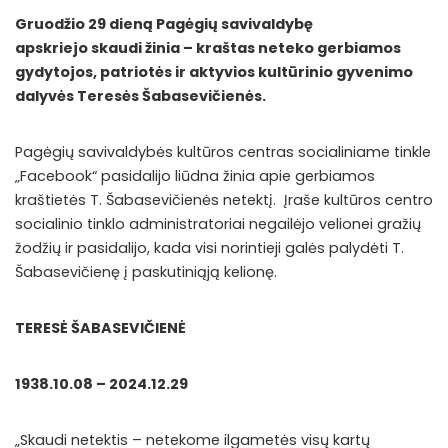
Gruodžio 29 dieną Pagėgių savivaldybę
apskriejo skaudi žinia – kraštas neteko gerbiamos
gydytojos, patriotės ir aktyvios kultūrinio gyvenimo
dalyvės Teresės Šabasevičienės.
Pagėgių savivaldybės kultūros centras socialiniame tinkle
„Facebook“ pasidalijo liūdna žinia apie gerbiamos
kraštietės T. Šabasevičienės netektį. Įraše kultūros centro
socialinio tinklo administratoriai negailėjo velionei gražių
žodžių ir pasidalijo, kada visi norintieji galės palydėti T.
Šabasevičienę į paskutiniąją kelionę.
TERESĖ ŠABASEVIČIENĖ
1938.10.08 – 2024.12.29
„Skaudi netektis – netekome ilgametės visų kartų