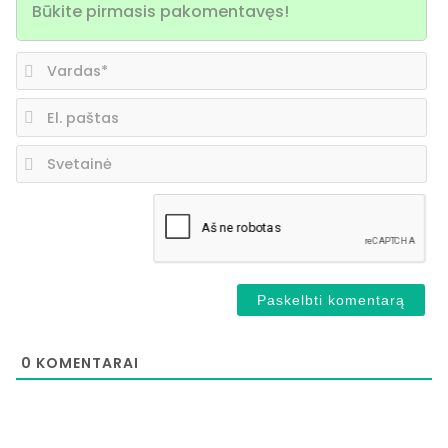
Va
El.
pa
Sv
0
KOMENTARAI