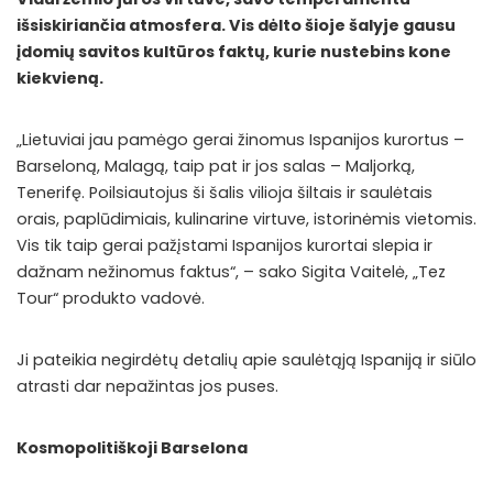
išsiskiriančia atmosfera. Vis dėlto šioje šalyje gausu
įdomių savitos kultūros faktų, kurie nustebins kone
kiekvieną.
„Lietuviai jau pamėgo gerai žinomus Ispanijos kurortus –
Barseloną, Malagą, taip pat ir jos salas – Maljorką,
Tenerifę. Poilsiautojus ši šalis vilioja šiltais ir saulėtais
orais, paplūdimiais, kulinarine virtuve, istorinėmis vietomis.
Vis tik taip gerai pažįstami Ispanijos kurortai slepia ir
dažnam nežinomus faktus“, – sako Sigita Vaitelė, „Tez
Tour“ produkto vadovė.
Ji pateikia negirdėtų detalių apie saulėtąją Ispaniją ir siūlo
atrasti dar nepažintas jos puses.
Kosmopolitiškoji Barselona