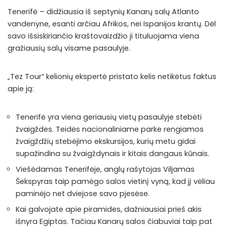
Tenerifė – didžiausia iš septynių Kanarų salų Atlanto
vandenyne, esanti arčiau Afrikos, nei Ispanijos krantų. Dėl
savo išsiskiriančio kraštovaizdžio ji tituluojama viena
gražiausių salų visame pasaulyje.
„Tez Tour“ kelionių ekspertė pristato kelis netikėtus faktus
apie ją:
Tenerifė yra viena geriausių vietų pasaulyje stebėti
žvaigždes. Teidės nacionaliniame parke rengiamos
žvaigždžių stebėjimo ekskursijos, kurių metu gidai
supažindina su žvaigždynais ir kitais dangaus kūnais.
Viešėdamas Tenerifėje, anglų rašytojas Viljamas
Šekspyras taip pamėgo salos vietinį vyną, kad jį vėliau
paminėjo net dviejose savo pjesėse.
Kai galvojate apie piramides, dažniausiai prieš akis
išnyra Egiptas. Tačiau Kanarų salos čiabuviai taip pat