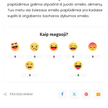
paplūdimius galima atpažinti iš juodo smėlio, akmenų.
Tuo metu visi šviesaus smėlio paplūdimiai yra kadaise
supilti iš atgabento Sacharos dykumos smėlio.
Kaip reaguoji?
0
0
0
0
0
0
0
PASIDALINIMAI