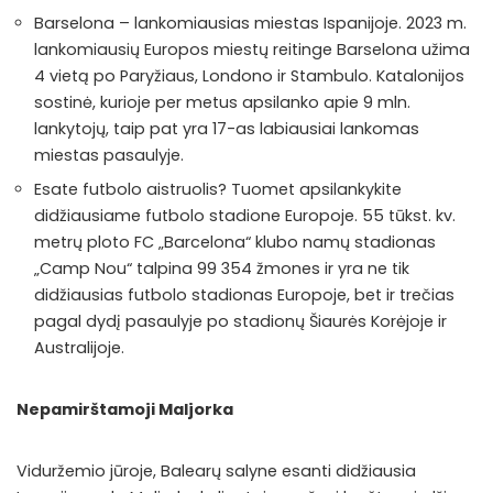
Barselona – lankomiausias miestas Ispanijoje. 2023 m.
lankomiausių Europos miestų reitinge Barselona užima
4 vietą po Paryžiaus, Londono ir Stambulo. Katalonijos
sostinė, kurioje per metus apsilanko apie 9 mln.
lankytojų, taip pat yra 17-as labiausiai lankomas
miestas pasaulyje.
Esate futbolo aistruolis? Tuomet apsilankykite
didžiausiame futbolo stadione Europoje. 55 tūkst. kv.
metrų ploto FC „Barcelona“ klubo namų stadionas
„Camp Nou“ talpina 99 354 žmones ir yra ne tik
didžiausias futbolo stadionas Europoje, bet ir trečias
pagal dydį pasaulyje po stadionų Šiaurės Korėjoje ir
Australijoje.
Nepamirštamoji Maljorka
Viduržemio jūroje, Balearų salyne esanti didžiausia