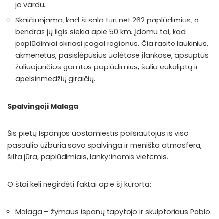
jo vardu.
Skaičiuojama, kad ši sala turi net 262 paplūdimius, o
bendras jų ilgis siekia apie 50 km. Įdomu tai, kad
paplūdimiai skiriasi pagal regionus. Čia rasite laukinius,
akmenėtus, pasislėpusius uolėtose įlankose, apsuptus
žaliuojančios gamtos paplūdimius, šalia eukaliptų ir
apelsinmedžių giraičių.
Spalvingoji Malaga
Šis pietų Ispanijos uostamiestis poilsiautojus iš viso
pasaulio užburia savo spalvinga ir meniška atmosfera,
šilta jūra, paplūdimiais, lankytinomis vietomis.
O štai keli negirdėti faktai apie šį kurortą:
Malaga – žymaus ispanų tapytojo ir skulptoriaus Pablo