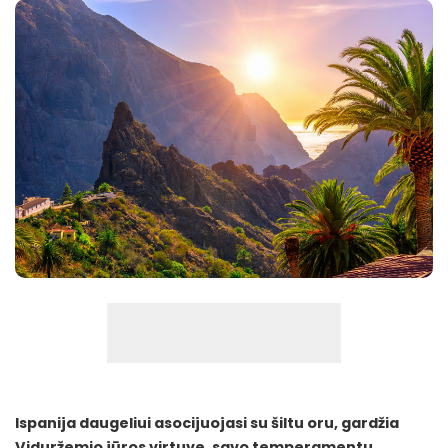
Ispanija daugeliui asocijuojasi su šiltu oru, gardžia
Viduržemio jūros virtuve, savo temperamentu