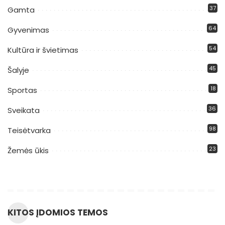
37
Gamta
64
Gyvenimas
54
Kultūra ir švietimas
45
Šalyje
18
Sportas
36
Sveikata
98
Teisėtvarka
23
Žemės ūkis
KITOS ĮDOMIOS TEMOS