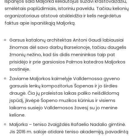
Ispanijos sala Maljorka keliautojus sužavi kraštovaizdžiu,
smėlėtais paplūdimiais, istoriniu paveldu. Tačiau kelionių
organizatoriaus atstovė atskleidžia ir kelis negirdėtus
faktus apie ispaniškąją Maljorką.
Garsus katalonų architektas Antoni Gaudi labiausiai
žinomas dėl savo darbų Barselonoje, tačiau daugelis
žmonių nežino, kad šis didis menininkas taip pat
prisidėjo ir prie garsiosios Palmos katedros Maljorkos
sostinėje.
Žaviame Maljorkos kaimelyje Valldemossa gyveno
garsusis lenkų kompozitorius Šopenas ir jo širdies
draugė. Čia jų praleistas laikas paliko neišdildomą
įspūdį, įkvėpė Šopeno muzikos kūrinius ir visiems
laikams susiejo Valldemosos žavesį su jo menine
kelione.
Maljorka – teniso žvaigždės Rafaelio Nadalio gimtinė.
Jis 2016 m. saloje atidarė teniso akademiją, pavadintą