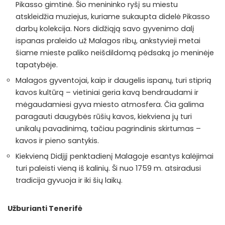
Pikasso gimtinė. Šio menininko ryšį su miestu
atskleidžia muziejus, kuriame sukaupta didelė Pikasso
darbų kolekcija. Nors didžiąją savo gyvenimo dalį
ispanas praleido už Malagos ribų, ankstyvieji metai
šiame mieste paliko neišdildomą pėdsaką jo meninėje
tapatybėje.
Malagos gyventojai, kaip ir daugelis ispanų, turi stiprią
kavos kultūrą – vietiniai geria kavą bendraudami ir
mėgaudamiesi gyva miesto atmosfera. Čia galima
paragauti daugybės rūšių kavos, kiekviena jų turi
unikalų pavadinimą, tačiau pagrindinis skirtumas –
kavos ir pieno santykis.
Kiekvieną Didįjį penktadienį Malagoje esantys kalėjimai
turi paleisti vieną iš kalinių. Ši nuo 1759 m. atsiradusi
tradicija gyvuoja ir iki šių laikų.
Užburianti Tenerifė