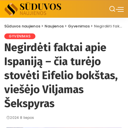
Sūduvos naujienos
>
Naujienos
>
Gyvenimas
>
Negirdėti faktai apie Ispaniją – čia turėjo stovėti Eifelio bokštas, viešėjo Viljamas Šekspyras
GYVENIMAS
Negirdėti faktai apie
Ispaniją – čia turėjo
stovėti Eifelio bokštas,
viešėjo Viljamas
Šekspyras
2024 8 liepos