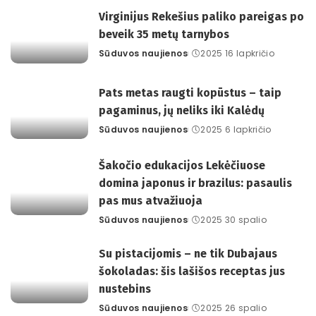
Virginijus Rekešius paliko pareigas po
beveik 35 metų tarnybos
Sūduvos naujienos
2025 16 lapkričio
Posted
by
Pats metas raugti kopūstus – taip
pagaminus, jų neliks iki Kalėdų
Sūduvos naujienos
2025 6 lapkričio
Posted
by
Šakočio edukacijos Lekėčiuose
domina japonus ir brazilus: pasaulis
pas mus atvažiuoja
Sūduvos naujienos
2025 30 spalio
Posted
by
Su pistacijomis – ne tik Dubajaus
šokoladas: šis lašišos receptas jus
nustebins
Sūduvos naujienos
2025 26 spalio
Posted