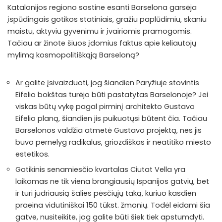
Katalonijos regiono sostine esanti Barselona garsėja
įspūdingais gotikos statiniais, gražiu paplūdimiu, skaniu
maistu, aktyviu gyvenimu ir įvairiomis pramogomis.
Tačiau ar žinote šiuos įdomius faktus apie keliautojų
mylimą kosmopolitiškąją Barseloną?
Ar galite įsivaizduoti, jog šiandien Paryžiuje stovintis
Eifelio bokštas turėjo būti pastatytas Barselonoje? Jei
viskas būtų vykę pagal pirminį architekto Gustavo
Eifelio planą, šiandien jis puikuotųsi būtent čia. Tačiau
Barselonos valdžia atmetė Gustavo projektą, nes jis
buvo pernelyg radikalus, griozdiškas ir neatitiko miesto
estetikos.
Gotikinis senamiesčio kvartalas Ciutat Vella yra
laikomas ne tik viena brangiausių Ispanijos gatvių, bet
ir turi judriausią šalies pėsčiųjų taką, kuriuo kasdien
praeina vidutiniškai 150 tūkst. žmonių. Todėl eidami šia
gatve, nusiteikite, jog galite būti šiek tiek apstumdyti.