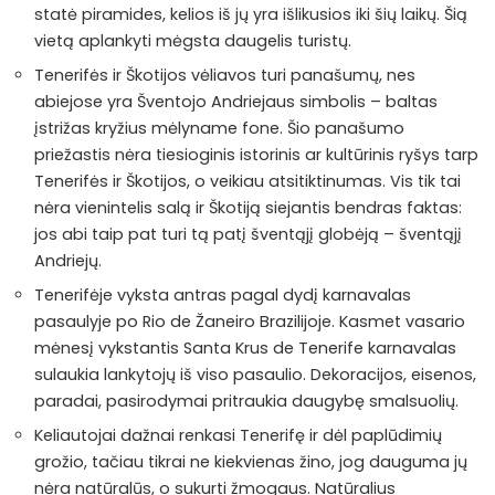
statė piramides, kelios iš jų yra išlikusios iki šių laikų. Šią
vietą aplankyti mėgsta daugelis turistų.
Tenerifės ir Škotijos vėliavos turi panašumų, nes
abiejose yra Šventojo Andriejaus simbolis – baltas
įstrižas kryžius mėlyname fone. Šio panašumo
priežastis nėra tiesioginis istorinis ar kultūrinis ryšys tarp
Tenerifės ir Škotijos, o veikiau atsitiktinumas. Vis tik tai
nėra vienintelis salą ir Škotiją siejantis bendras faktas:
jos abi taip pat turi tą patį šventąjį globėją – šventąjį
Andriejų.
Tenerifėje vyksta antras pagal dydį karnavalas
pasaulyje po Rio de Žaneiro Brazilijoje. Kasmet vasario
mėnesį vykstantis Santa Krus de Tenerife karnavalas
sulaukia lankytojų iš viso pasaulio. Dekoracijos, eisenos,
paradai, pasirodymai pritraukia daugybę smalsuolių.
Keliautojai dažnai renkasi Tenerifę ir dėl paplūdimių
grožio, tačiau tikrai ne kiekvienas žino, jog dauguma jų
nėra natūralūs, o sukurti žmogaus. Natūralius