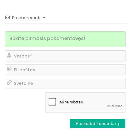
Prenumeruoti
Va
El.
pa
Sv