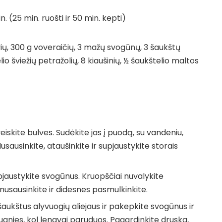
in. (25 min. ruošti ir 50 min. kepti)
lvių, 300 g voveraičių, 3 mažų svogūnų, 3 šaukštų
ėlio šviežių petražolių, 8 kiaušinių, ½ šaukštelio maltos
eiskite bulves. Sudėkite jas į puodą, su vandeniu,
Nusausinkite, ataušinkite ir supjaustykite storais
upjaustykite svogūnus. Kruopščiai nuvalykite
 nusausinkite ir didesnes pasmulkinkite.
 šaukštus alyvuogių aliejaus ir pakepkite svogūnus ir
ugnies, kol lengvai paruduos. Pagardinkite druska,