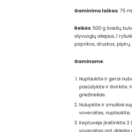
Gaminimo laikas
: 75 m
Reikės
: 500 g šviežių bu
alyvuogių aliejaus, 1 ryšul
paprikos, druskos, pipirų.
Gaminame
:
Nuplaukite ir gerai nušv
pasūdykite ir išvirkite. 
griežinėliais.
Nulupkite ir smulkiai s
voveraites, nuplaukite,
Keptuvėje įkaitinkite 2
voveraites ant didelės 