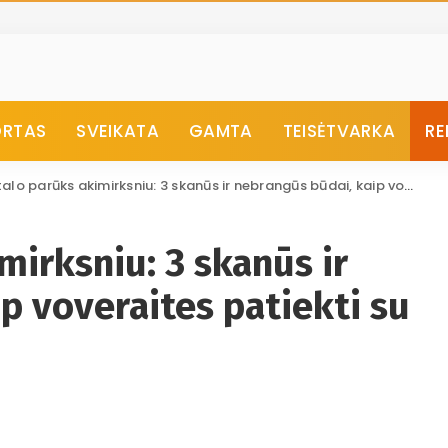
ORTAS
SVEIKATA
GAMTA
TEISĖTVARKA
RE
parūks akimirksniu: 3 skanūs ir nebrangūs būdai, kaip voveraites patiekti su šviežiomis bulvėmis
mirksniu: 3 skanūs ir
p voveraites patiekti su