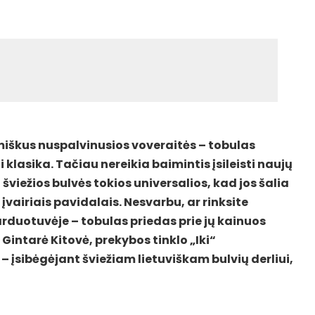
 miškus nuspalvinusios voveraitės – tobulas
 klasika. Tačiau nereikia baimintis įsileisti naujų
 – šviežios bulvės tokios universalios, kad jos šalia
 įvairiais pavidalais. Nesvarbu, ar rinksite
arduotuvėje – tobulas priedas prie jų kainuos
 Gintarė Kitovė, prekybos tinklo „Iki“
 įsibėgėjant šviežiam lietuviškam bulvių derliui,