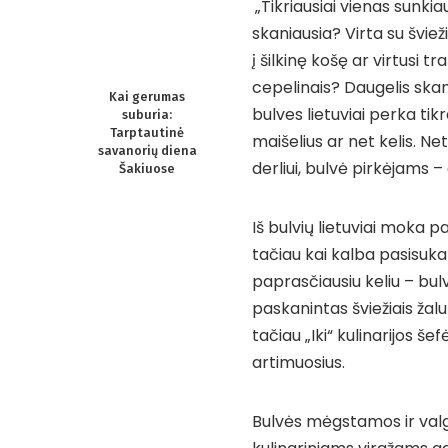
„Tikriausiai vienas sunkia
skaniausia? Virta su šviež
į šilkinę košę ar virtusi t
cepelinais? Daugelis skana
Kai gerumas
bulves lietuviai perka tikr
suburia:
Tarptautinė
maišelius ar net kelis. Net
savanorių diena
derliui, bulvė pirkėjams –
Šakiuose
Iš bulvių lietuviai moka 
tačiau kai kalba pasisuka
paprasčiausiu keliu – bulv
paskanintas šviežiais žalu
tačiau „Iki“ kulinarijos š
artimuosius.
Bulvės mėgstamos ir val