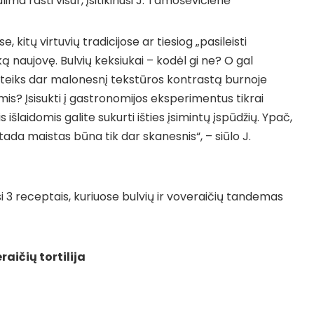
ima rasti visur, įsitikinusi J. Tamoševičienė
, kitų virtuvių tradicijose ar tiesiog „pasileisti
šką naujovę. Bulvių keksiukai – kodėl gi ne? O gal
suteiks dar malonesnį tekstūros kontrastą burnoje
is? Įsisukti į gastronomijos eksperimentus tikrai
 išlaidomis galite sukurti išties įsimintų įspūdžių. Ypač,
tada maistas būna tik dar skanesnis“, – siūlo J.
jasi 3 receptais, kuriuose bulvių ir voveraičių tandemas
raičių tortilija