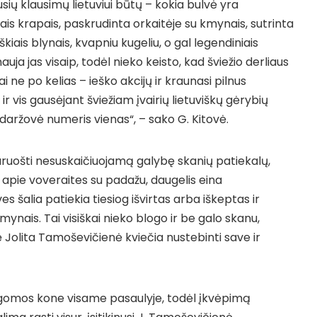
usių klausimų lietuviui būtų – kokia bulvė yra
iais krapais, paskrudinta orkaitėje su kmynais, sutrinta
raškiais blynais, kvapniu kugeliu, o gal legendiniais
uja jas visaip, todėl nieko keisto, kad šviežio derliaus
ai ne po kelias – ieško akcijų ir kraunasi pilnus
 ir vis gausėjant šviežiam įvairių lietuviškų gėrybių
 daržovė numeris vienas“, – sako G. Kitovė.
paruošti nesuskaičiuojamą galybę skanių patiekalų,
 apie voveraites su padažu, daugelis eina
es šalia patiekia tiesiog išvirtas arba iškeptas ir
mynais. Tai visiškai nieko blogo ir be galo skanu,
efė Jolita Tamoševičienė kviečia nustebinti save ir
gomos kone visame pasaulyje, todėl įkvėpimą