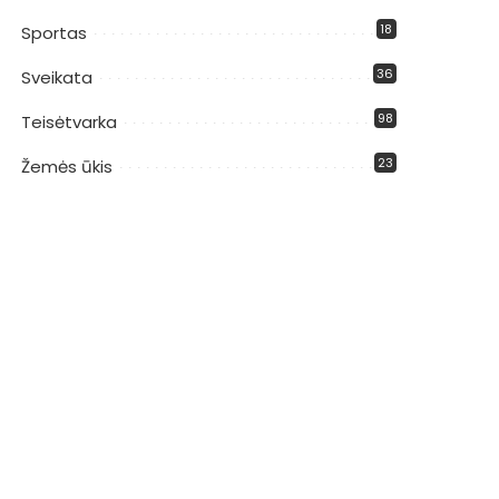
18
Sportas
36
Sveikata
98
Teisėtvarka
23
Žemės ūkis