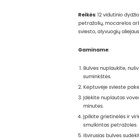
Reikės
: 12 vidutinio dydž
petražolių, mocarelos arb
sviesto, alyvuogių aliejaus
Gaminame
:
Bulves nuplaukite, nušv
suminkštės.
Keptuvėje svieste pake
Įdėkite nuplautas vovera
minutes.
Įpilkite grietinėlės ir v
smulkintas petražoles.
Išvirusias bulves sudėki