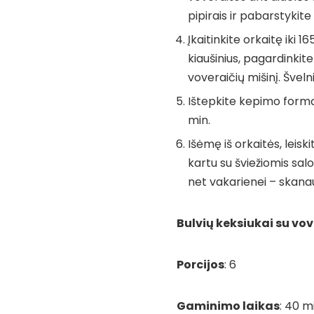
pipirais ir pabarstykit
Įkaitinkite orkaitę iki 1
kiaušinius, pagardinkite
voveraičių mišinį. Švelni
Ištepkite kepimo formą 
min.
Išėmę iš orkaitės, leisk
kartu su šviežiomis salo
net vakarienei – skana
Bulvių keksiukai su vo
Porcijos
: 6
Gaminimo laikas
: 40 m