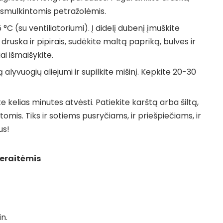
e smulkintomis petražolėmis.
65 °C (su ventiliatoriumi). Į didelį dubenį įmuškite
 druska ir pipirais, sudėkite maltą papriką, bulves ir
ai išmaišykite.
alyvuogių aliejumi ir supilkite mišinį. Kepkite 20-30
ite kelias minutes atvėsti. Patiekite karštą arba šiltą,
tomis. Tiks ir sotiems pusryčiams, ir priešpiečiams, ir
us!
veraitėmis
in.