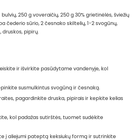
io bulvių, 250 g voveraičių, 250 g 30% grietinėlės, šviežių
a čederio sūrio, 2 česnako skiltelių, 1-2 svogūnų,
, druskos, pipirų.
eiskite ir išvirkite pasūdytame vandenyje, kol
pinkite susmulkintus svogūną ir česnaką.
ites, pagardinkite druska, pipirais ir kepkite kelias
irkite, kol padažas sutirštės, tuomet sudėkite
te į aliejumi pateptą keksiukų formą ir sutrinkite