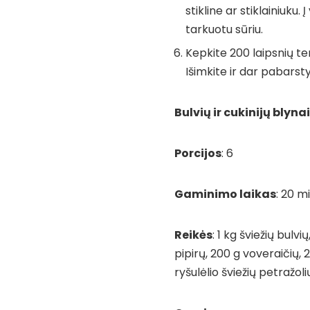
stikline ar stiklainiuku.
tarkuotu sūriu.
Kepkite 200 laipsnių te
Išimkite ir dar pabarst
Bulvių ir cukinijų blyn
Porcijos
: 6
Gaminimo laikas
: 20 mi
Reikės
: 1 kg šviežių bulvi
pipirų, 200 g voveraičių, 
ryšulėlio šviežių petražoli