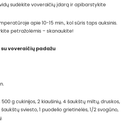
 Į vidų sudėkite voveraičių įdarą ir apibarstykite
mperatūroje apie 10-15 min., kol sūris taps auksinis.
ykite petražolėmis – skanaukite!
ai su voveraičių padažu
n.
ų, 500 g cukinijos, 2 kiaušinių, 4 šaukštų miltų, druskos,
2 šaukštų sviesto, 1 puodelio grietinėlės, 1/2 svogūno,
ų.