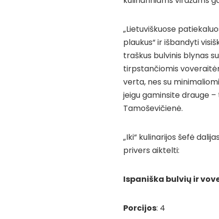
kulinariniams viražams gal
„Lietuviškuose patiekaluose
plaukus“ ir išbandyti visi
traškus bulvinis blynas 
tirpstančiomis voveraitėm
verta, nes su minimaliomis
jeigu gaminsite drauge – 
Tamoševičienė.
„Iki“ kulinarijos šefė dali
privers aiktelti:
Ispaniška bulvių ir vove
Porcijos
: 4