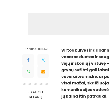
PASIDALINIMAI
Virtos bulvės ir dabar
vasaros duetas ir saugi
vėjų ir skonių į virtuvę
grybų sužibti gali labai
voveraites miške, ar p
visai mažai, skaičiuoja
komunikacijos vadovė –
SKAITYTI
jų kaina itin patraukli.
SEKANTĮ