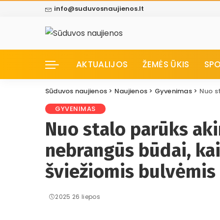
info@suduvosnaujienos.lt
AKTUALIJOS
ŽEMĖS ŪKIS
SP
Sūduvos naujienos
>
Naujienos
>
Gyvenimas
>
Nuo stalo 
GYVENIMAS
Nuo stalo parūks aki
nebrangūs būdai, kai
šviežiomis bulvėmis
2025 26 liepos