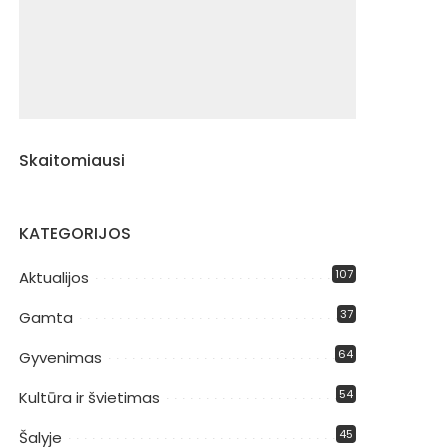
Skaitomiausi
KATEGORIJOS
107
Aktualijos
37
Gamta
64
Gyvenimas
54
Kultūra ir švietimas
45
Šalyje