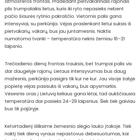
atmosferos frontas. Pradedant pietvakariniais rajonais
plis trumpalaikis lietus, kuris iki ryto nepasieks nebent
pačio šiaurės rytinio pakraščio. Vietomis palis gana
intensyviai, su perkūnija. Vėjas praslenkant lietui suksis iš
pietvakarių, vakarų, bus jau juntamesnis. Naktis
numatoma tvanki – temperatūra nekris žemiau 16–21
laipsnio.
Trečiadienio dieną frontas trauksis, bet trumpai palis vis
dar daugelyje rajonų. Lietaus intensyvumas bus daug
mažesnis, perkūnija pasigirs tik kur ne kur. Jau visoje šalyje
popietę vėjas pasisuks iš vakarų, bus apysmarkis.
Vėsesnis oras į Lietuvą keliaus gana lėtai, tad aukščiausia
temperatūra dar pasieks 24–29 laipsnius. Šiek tiek gaiviau
bus tik pajūryje.
Ketvirtadienį išliksime žemesnio slėgio lauko įtakoje. Tiek
naktį tiek dieną vyraus nepastovus debesuotumas, kai