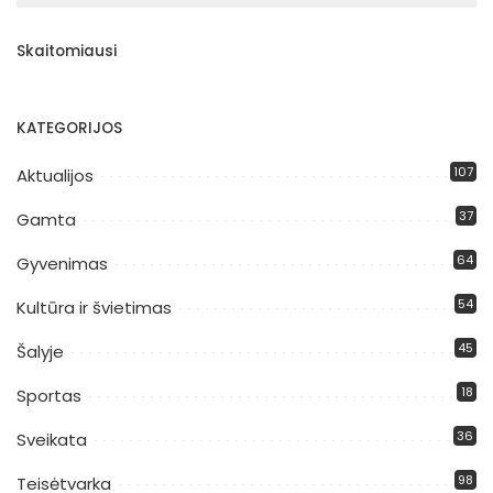
Skaitomiausi
KATEGORIJOS
107
Aktualijos
37
Gamta
64
Gyvenimas
54
Kultūra ir švietimas
45
Šalyje
18
Sportas
36
Sveikata
98
Teisėtvarka