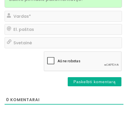
Va
El.
pa
Sv
0
KOMENTARAI