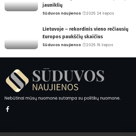
jauniklių
Sūduvos naujienos
2025 24 liepos
Posted
by
Lietuvoje – rekordinis vieno rečiausių
Europos paukščių skaičius
Sūduvos naujienos
2025 16 liepos
Posted
by
Nebūtinai mūsų nuomonė sutampa su politikų nuomone.