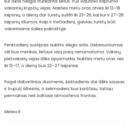
kur iškris neilgai trunkantis lietus. Pūs vidutinio stiprumo
vakarinių krypčių vėjas. Nakties metu oras atvės iki 13–18
laipsnių, o dieną dar turėtų sušilti iki 23–26, kai kur ir 27–28
laipsnių šilumos. Kaip ir trečiadienį, gaiviau turėtų būti
vakariniame šalies pakraštyje.
Penktadienį sustiprės aukšto slėgio sritis. Debesuotumas
vėl bus menkas, lietaus visą parą nenumatoma. Vakarų,
pietvakarių vėjas išliks apysmarkis. Nakties metu oras vės
iki 12–17, o dieną bus 22–27 laipsniai.
Pagal dabartinius duomenis, šeštadienis dar išliks sausas
ir truputį šiltesnis, o sekmadienį bus karščiau, tačiau
permainas neš šaltasis atmosferos frontas.
Meteo.lt