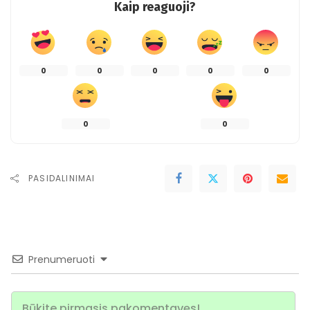
Kaip reaguoji?
0
0
0
0
0
0
0
PASIDALINIMAI
Prenumeruoti