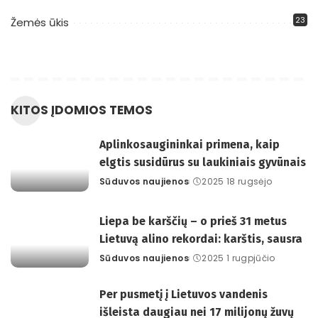
23
Žemės ūkis
KITOS ĮDOMIOS TEMOS
Aplinkosaugininkai primena, kaip
elgtis susidūrus su laukiniais gyvūnais
Sūduvos naujienos
2025 18 rugsėjo
Posted
by
Liepa be karščių – o prieš 31 metus
Lietuvą alino rekordai: karštis, sausra
Sūduvos naujienos
2025 1 rugpjūčio
Posted
by
Per pusmetį į Lietuvos vandenis
išleista daugiau nei 17 milijonų žuvų