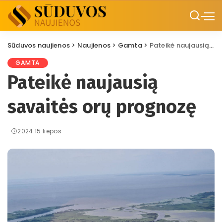
Sūduvos naujienos
>
Naujienos
>
Gamta
>
Pateikė naujausią savaitės orų prognozę
GAMTA
Pateikė naujausią
savaitės orų prognozę
2024 15 liepos