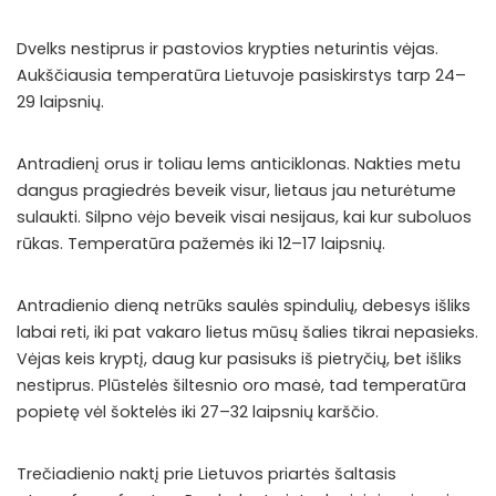
Dvelks nestiprus ir pastovios krypties neturintis vėjas.
Aukščiausia temperatūra Lietuvoje pasiskirstys tarp 24–
29 laipsnių.
Antradienį orus ir toliau lems anticiklonas. Nakties metu
dangus pragiedrės beveik visur, lietaus jau neturėtume
sulaukti. Silpno vėjo beveik visai nesijaus, kai kur suboluos
rūkas. Temperatūra pažemės iki 12–17 laipsnių.
Antradienio dieną netrūks saulės spindulių, debesys išliks
labai reti, iki pat vakaro lietus mūsų šalies tikrai nepasieks.
Vėjas keis kryptį, daug kur pasisuks iš pietryčių, bet išliks
nestiprus. Plūstelės šiltesnio oro masė, tad temperatūra
popietę vėl šoktelės iki 27–32 laipsnių karščio.
Trečiadienio naktį prie Lietuvos priartės šaltasis