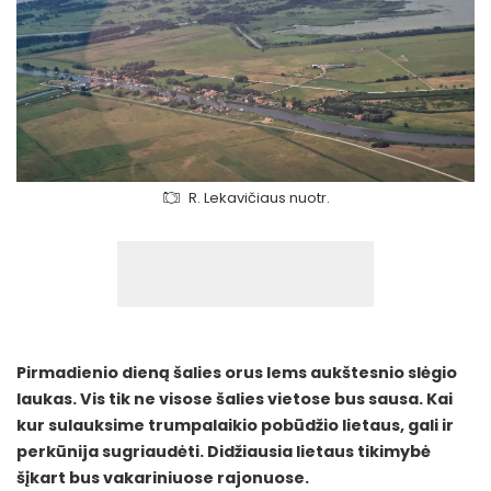
R. Lekavičiaus nuotr.
Pirmadienio dieną šalies orus lems aukštesnio slėgio
laukas. Vis tik ne visose šalies vietose bus sausa. Kai
kur sulauksime trumpalaikio pobūdžio lietaus, gali ir
perkūnija sugriaudėti. Didžiausia lietaus tikimybė
šįkart bus vakariniuose rajonuose.