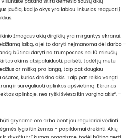
 Viliūnaitė pataria skirti dėmesio sausų akių
us jaučia, kad jo akys yra labiau linkusios reaguoti į
klius.
ikinio žmogaus akių dirgiklių yra mirgantys ekranai.
aleidžiamą laiką, o jei to daryti neįmanoma dėl darbo –
ndą būtinai daryti ne trumpesnes nei 10 minučių
rtos akims atsipalaiduoti, pailsėti, todėl jų metu
 medžius ar mišką pro langą, taip pat daugiau
a ašaros, kurios drėkina akis. Taip pat reikia vengti
nų ir sureguliuoti aplinkos apšvietimą. Ekranas
ektas aplinkoje, nes ryški šviesa itin vargina akis“, –
būti gryname ore arba bent jau reguliariai vėdinti
rėgmės lygis itin žemas – papildomai drėkinti. Akių
os ir skysčių trūkumas organizme, todėl būtina gerti