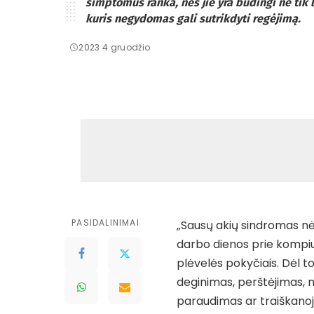
simptomus ranka, nes jie yra būdingi ne tik 
kuris negydomas gali sutrikdyti regėjimą.
2023 4 gruodžio
PASIDALINIMAI
„Sausų akių sindromas nė
darbo dienos prie kompiute
plėvelės pokyčiais. Dėl 
deginimas, perštėjimas, 
paraudimas ar traiškanoji