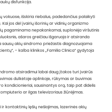
ukų disfunkcija.
ių vokuose, išskiria riebalus, padedančius palaikyti
Kai jos dėl įvairių išorinių ar vidinių organizmo
alų pagaminama nepakankamai, suplonėja viršutinis
sluoksnis, ašaros greičiau išgaruoja ir atsiranda
a sausų akių sindromo priežastis diagnozuojama
entų“, – kalba klinikos „Familia Clinica“ gydytoja
indromo atsiradimui labai daug įtakos turi įvairūs
 buvimas dulkėtoje aplinkoje, rūkymas ar buvimas
 kondicionieriai, sausinantys orą, taip pat didelis
 kompiuterio ar ilgas televizoriaus žiūrėjimas.
 ir kontaktinių lęšių nešiojimas, lazerinės akių