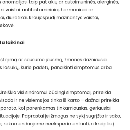
 anomalijos, taip pat akių ar autoimuninės, alerginės,
i vaistai: antihistamininiai, hormoniniai ar
i, diuretikai, kraujospūdį mažinantys vaistai,
nekovė.
a laikinai
erštėjimą ar sausumo jausmą, žmonės dažniausiai
rs lašiukų, kurie padėtų panaikinti simptomus arba
sireiškia visi sindromui būdingi simptomai, prireikia
visada ir ne visiems jos tinka iš karto – dažnai prireikia
eparato, kol parenkamas tinkamiausias, geriausiai
uacijoje. Paprastai jei žmogus ne sykį sugrįžta ir sako,
, rekomenduojame neeksperimentuoti, o kreiptis į