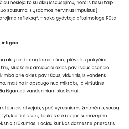
čiau nesieja to su akių išsausėjimu, nors iš tiesų taip
uo sausumo, siųsdamos nervinius impulsus į
arojimo refleksą“, – sako gydytoja oftalmologė Rūta
ir ligos
usų akių sindromą lemia ašarų plėvelės pokyčiai.
trijų sluoksnių: arčiausiai akies paviršiaus esančio
imba prie akies paviršiaus, vidurinis, iš vandens
na, maitina ir apsaugo nuo mikrobų, o viršutinis
džia išgaruoti vandeniniam sluoksniui.
, retesniais atvejais, ypač vyresniems žmonėms, sausų
styti, kai dėl ašarų liaukos sekrecijos sumažėjimo
oksnio trūkumas. Tačiau kur kas dažnesnė priežastis