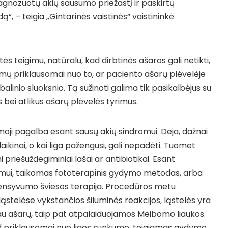
 diagnozuotų akių sausumo priežastį ir paskirtų
, – teigia „Gintarinės vaistinės“ vaistininkė
ės teigimu, natūralu, kad dirbtinės ašaros gali netikti,
riamų priklausomai nuo to, ar paciento ašarų plėvelėje
balinio sluoksnio. Tą sužinoti galima tik pasikalbėjus su
bei atlikus ašarų plėvelės tyrimus.
moji pagalba esant sausų akių sindromui. Deja, dažnai
ikinai, o kai liga pažengusi, gali nepadėti. Tuomet
i priešuždegiminiai lašai ar antibiotikai. Esant
kumui, taikomas fototerapinis gydymo metodas, arba
tensyvumo šviesos terapija. Procedūros metu
stelėse vykstančios šiluminės reakcijos, ląstelės yra
iau ašarų, taip pat atpalaiduojamos Meibomo liaukos.
d priklausomai nuo ligos sunkumo, teigiamas gydymo