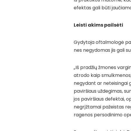
efektas gali būti jaučiamas
Leisti akims pailsėti
Gydytoja oftalmologė pab
nes negydomas jis gali su
„Iš pradžių žmones vargin
atrodo kaip smulkmenos, t
negydant ar neteisingai g
paviršiaus uždegimas, su
jos paviršiaus defektai, o
negrįžtamai pažeistas reg
ragenos persodinimo opera