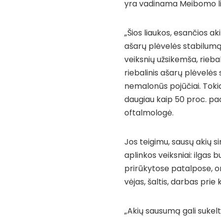
yra vadinama Meibomo lia
„Šios liaukos, esančios ak
ašarų plėvelės stabilumą. 
veiksnių užsikemša, rieb
riebalinis ašarų plėvelės 
nemalonūs pojūčiai. Toki
daugiau kaip 50 proc. paci
oftalmologė.
Jos teigimu, sausų akių s
aplinkos veiksniai: ilgas
prirūkytose patalpose, oro
vėjas, šaltis, darbas prie
„Akių sausumą gali sukelti