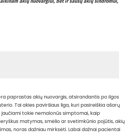
laikinam akių nuovargiui, bet ir sausų akių sindromui,
ra paprastas akių nuovargis, atsirandantis po ilgos
rio. Tai akies paviršiaus liga, kuri pasireiškia ašarų
to jaučiami tokie nemalonūs simptomai, kaip
neryškus matymas, smėlio ar svetimkūnio pojūtis, akių
mas, noras dažniau mirksėti. Labai dažnai pacientai