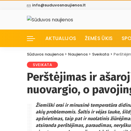
info@suduvosnaujienos.lt
AKTUALIJOS
ŽEMĖS ŪKIS
SP
Sūduvos naujienos
>
Naujienos
>
Sveikata
>
Perštėjimas
SVEIKATA
Perštėjimas ir ašaroj
nuovargio, o pavoji
Žiemiški orai ir minusinė temperatūra didina 
akių problemomis. Šaltis ir vėjas lauke, šil
apšvietimas, taip pat ir nuolatinis žiūrėjim
atsiranda perštėjimas, paraudimas, neryšku