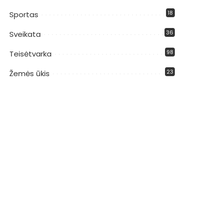
18
Sportas
36
Sveikata
98
Teisėtvarka
23
Žemės ūkis