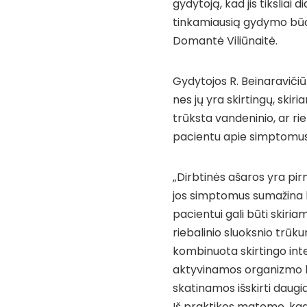
gydytoją, kad jis tiksliai
tinkamiausią gydymo būdą“
Domantė Viliūnaitė.
Gydytojos R. Beinaravičiūt
nes jų yra skirtingų, ski
trūksta vandeninio, ar rie
pacientu apie simptomus 
„Dirbtinės ašaros yra pir
jos simptomus sumažina la
pacientui gali būti skiriam
riebalinio sluoksnio trū
kombinuota skirtingo in
aktyvinamos organizmo lą
skatinamos išskirti daug
Iš praktikos matome, ka