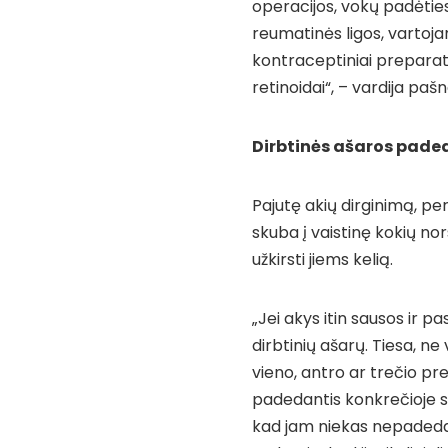
operacijos, vokų padėties
reumatinės ligos, vartojam
kontraceptiniai preparata
retinoidai“, – vardija paš
Dirbtinės ašaros paded
Pajutę akių dirginimą, p
skuba į vaistinę kokių no
užkirsti jiems kelią.
„Jei akys itin sausos ir pa
dirbtinių ašarų. Tiesa, ne 
vieno, antro ar trečio pr
padedantis konkrečioje sit
kad jam niekas nepadeda