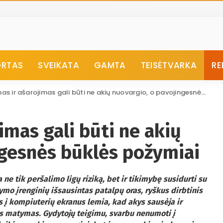
ORTAS
SVEIKATA
GAMTA
TEISĖTVARKA
RE
 ir ašarojimas gali būti ne akių nuovargio, o pavojingesnės būklės požymiai
imas gali būti ne akių
ngesnės būklės požymiai
ne tik peršalimo ligų riziką, bet ir tikimybę susidurti su
dymo įrenginių išsausintas patalpų oras, ryškus dirbtinis
as į kompiuterių ekranus lemia, kad akys sausėja ir
s matymas. Gydytojų teigimu, svarbu nenumoti į