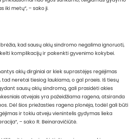
 iki metų“, – sako ji.
rėžia, kad sausų akių sindromo negalima ignoruoti,
kelti komplikacijų ir pakenkti gyvenimo kokybei.
antys akių dirginiai ar kiek suprastėjęs regėjimas
ad neretai tiesiog laukiama, o gal praeis. Iš tiesų
ydant sausų akių sindromą, gali prasidėti akies
nkesniais atvejais yra pažeidžiama ragena, atsiranda
pos. Dėl šios priežasties ragena plonėja, todėl gali būti
ėjimas ir tokiu atveju vienintelis gydymas lieka
cija“, – sako R. Beinaravičiūtė.