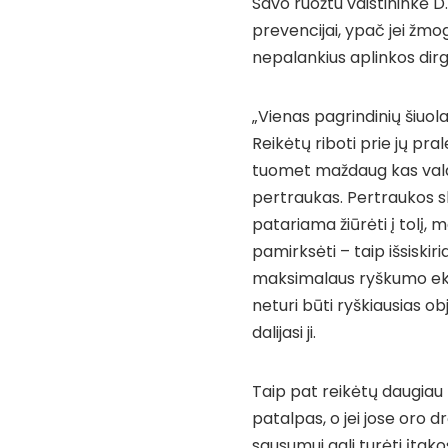
Savo ruožtu vaistininkė D.
prevencijai, ypač jei žmog
nepalankius aplinkos dirgi
„Vienas pagrindinių šiuola
Reikėtų riboti prie jų pr
tuomet maždaug kas vala
pertraukas. Pertraukos ski
patariama žiūrėti į tolį,
pamirksėti – taip išsiskiri
maksimalaus ryškumo ekra
neturi būti ryškiausias obj
dalijasi ji.
Taip pat reikėtų daugiau 
patalpas, o jei jose oro d
sausumui gali turėti įtak