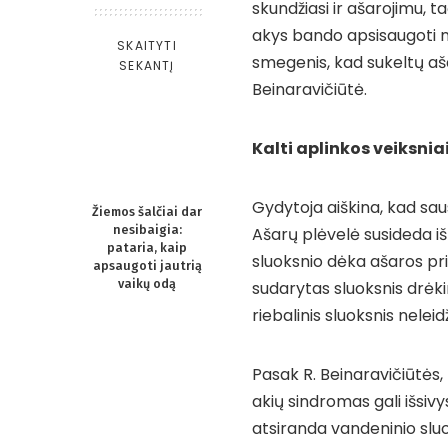
skundžiasi ir ašarojimu, ta
akys bando apsisaugoti n
SKAITYTI
smegenis, kad sukeltų aš
SEKANTĮ
Beinaravičiūtė.
Kalti aplinkos veiksniai 
Gydytoja aiškina, kad sa
Žiemos šalčiai dar
nesibaigia:
Ašarų plėvelė susideda iš 
pataria, kaip
sluoksnio dėka ašaros prik
apsaugoti jautrią
vaikų odą
sudarytas sluoksnis drėki
riebalinis sluoksnis nelei
Pasak R. Beinaravičiūtės
akių sindromas gali išsivy
atsiranda vandeninio slu