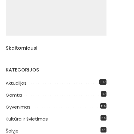
Skaitomiausi
KATEGORIJOS
107
Aktualijos
37
Gamta
64
Gyvenimas
54
Kultūra ir švietimas
45
Šalyje