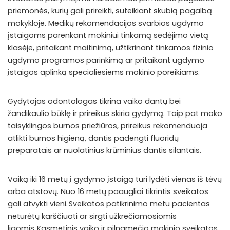
priemonės, kurių gali prireikti, suteikiant skubią pagalbą
mokykloje. Medikų rekomendacijos svarbios ugdymo
įstaigoms parenkant mokiniui tinkamą sėdėjimo vietą
klasėje, pritaikant maitinimą, užtikrinant tinkamos fizinio
ugdymo programos parinkimą ar pritaikant ugdymo
įstaigos aplinką specialiesiems mokinio poreikiams.
Gydytojas odontologas tikrina vaiko dantų bei
žandikaulio būklę ir prireikus skiria gydymą. Taip pat moko
taisyklingos burnos priežiūros, prireikus rekomenduoja
atlikti burnos higieną, dantis padengti fluoridų
preparatais ar nuolatinius krūminius dantis silantais.
Vaiką iki 16 metų į gydymo įstaigą turi lydėti vienas iš tėvų
arba atstovų. Nuo 16 metų paaugliai tikrintis sveikatos
gali atvykti vieni. Sveikatos patikrinimo metu pacientas
neturėtų karščiuoti ar sirgti užkrečiamosiomis
ligomis. Kasmetinis vaiko ir pilnamečio mokinio sveikatos