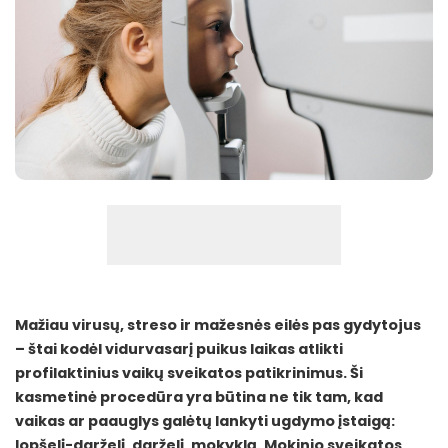
Mažiau virusų, streso ir mažesnės eilės pas gydytojus
– štai kodėl vidurvasarį puikus laikas atlikti
profilaktinius vaikų sveikatos patikrinimus. Ši
kasmetinė procedūra yra būtina ne tik tam, kad
vaikas ar paauglys galėtų lankyti ugdymo įstaigą:
lopšelį-darželį, darželį, mokyklą. Mokinio sveikatos