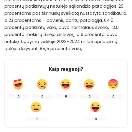
procentų patikrintųjų neturėjo sąkandžio patologijos. 20
procentams pasitikrinusių sveikatą nustatyta žandikaulio,
o 23 procentams – pavienių dantų patologija. 64,5
procentų patikrintų vaikų buvo normalaus svorio, 13,5
procento mokinių turėjo antsvorį, o 6 procentai buvo
nutukę. Ugdymo veikloje 2023–2024 m. be apribojimų
galėjo dalyvauti 85,5 procento vaikų.
Kaip reaguoji?
0
0
0
0
0
0
0