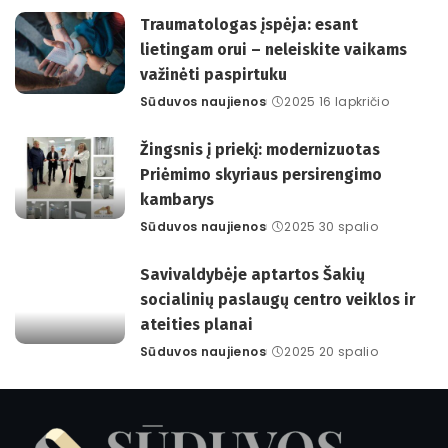
by
Traumatologas įspėja: esant
lietingam orui – neleiskite vaikams
važinėti paspirtuku
Sūduvos naujienos
2025 16 lapkričio
Posted
by
Žingsnis į priekį: modernizuotas
Priėmimo skyriaus persirengimo
kambarys
Sūduvos naujienos
2025 30 spalio
Posted
by
Savivaldybėje aptartos Šakių
socialinių paslaugų centro veiklos ir
ateities planai
Sūduvos naujienos
2025 20 spalio
Posted
by