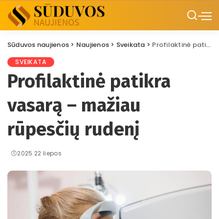
Sūduvos naujienos
>
Naujienos
>
Sveikata
>
Profilaktinė patikra vasarą – mažiau rūpesčių rudenį
SVEIKATA
Profilaktinė patikra
vasarą – mažiau
rūpesčių rudenį
2025 22 liepos