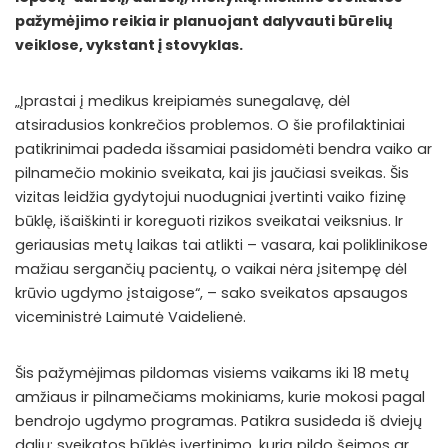
pažymėjimo reikia ir planuojant dalyvauti būrelių
veiklose, vykstant į stovyklas.
„Įprastai į medikus kreipiamės sunegalavę, dėl
atsiradusios konkrečios problemos. O šie profilaktiniai
patikrinimai padeda išsamiai pasidomėti bendra vaiko ar
pilnamečio mokinio sveikata, kai jis jaučiasi sveikas. Šis
vizitas leidžia gydytojui nuodugniai įvertinti vaiko fizinę
būklę, išaiškinti ir koreguoti rizikos sveikatai veiksnius. Ir
geriausias metų laikas tai atlikti – vasara, kai poliklinikose
mažiau sergančių pacientų, o vaikai nėra įsitempę dėl
krūvio ugdymo įstaigose“, – sako sveikatos apsaugos
viceministrė Laimutė Vaidelienė.
Šis pažymėjimas pildomas visiems vaikams iki 18 metų
amžiaus ir pilnamečiams mokiniams, kurie mokosi pagal
bendrojo ugdymo programas. Patikra susideda iš dviejų
dalių: sveikatos būklės įvertinimo, kurią pildo šeimos ar