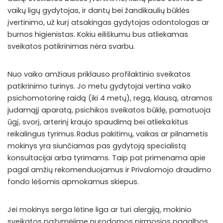
vaikų ligų gydytojas, ir dantų bei žandikaulių būklės
įvertinimo, už kurį atsakingas gydytojas odontologas ar
burnos higienistas. Kokiu eiliškumu bus atliekamas
sveikatos patikrinimas nėra svarbu.
Nuo vaiko amžiaus priklauso profilaktinio sveikatos
patikrinimo turinys. Jo metu gydytojai vertina vaiko
psichomotorinę raidą (iki 4 metų), regą, klausą, atramos
judamąjį aparatą, psichikos sveikatos būklę, pamatuoja
ūgį, svorį, arterinį kraujo spaudimą bei atlieka kitus
reikalingus tyrimus. Radus pakitimų, vaikas ar pilnametis
mokinys yra siunčiamas pas gydytoją specialistą
konsultacijai arba tyrimams. Taip pat primenama apie
pagal amžių rekomenduojamus ir Privalomojo draudimo
fondo lėšomis apmokamus skiepus.
Jei mokinys serga lėtine liga ar turi alergiją, mokinio
sveikatos pažymėjime nurodomos pirmosios pagalbos