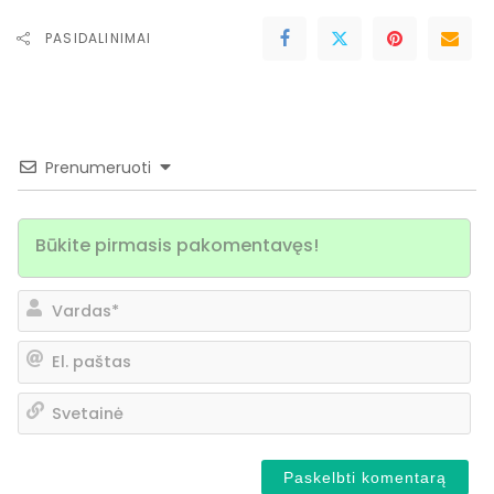
PASIDALINIMAI
Prenumeruoti
Va
El.
pa
Sv