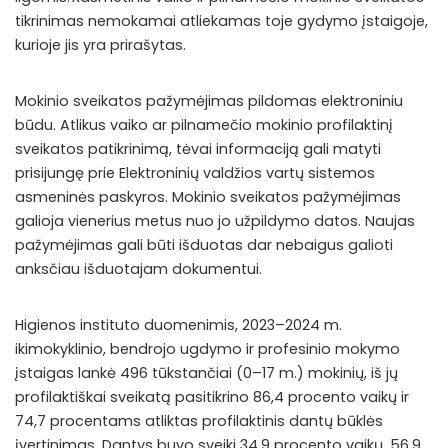
tikrinimas nemokamai atliekamas toje gydymo įstaigoje,
kurioje jis yra prirašytas.
Mokinio sveikatos pažymėjimas pildomas elektroniniu
būdu. Atlikus vaiko ar pilnamečio mokinio profilaktinį
sveikatos patikrinimą, tėvai informaciją gali matyti
prisijungę prie Elektroninių valdžios vartų sistemos
asmeninės paskyros. Mokinio sveikatos pažymėjimas
galioja vienerius metus nuo jo užpildymo datos. Naujas
pažymėjimas gali būti išduotas dar nebaigus galioti
anksčiau išduotajam dokumentui.
Higienos instituto duomenimis, 2023–2024 m.
ikimokyklinio, bendrojo ugdymo ir profesinio mokymo
įstaigas lankė 496 tūkstančiai (0–17 m.) mokinių, iš jų
profilaktiškai sveikatą pasitikrino 86,4 procento vaikų ir
74,7 procentams atliktas profilaktinis dantų būklės
įvertinimas. Dantys buvo sveiki 34,9 procento vaikų, 56,9