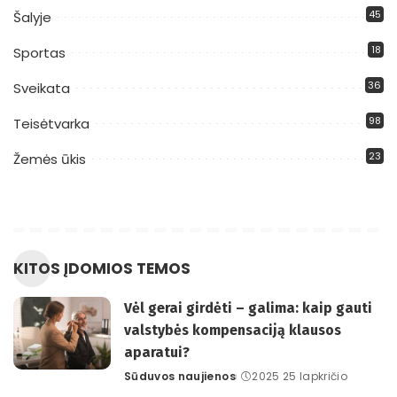
45
Šalyje
18
Sportas
36
Sveikata
98
Teisėtvarka
23
Žemės ūkis
KITOS ĮDOMIOS TEMOS
Vėl gerai girdėti – galima: kaip gauti
valstybės kompensaciją klausos
aparatui?
Sūduvos naujienos
2025 25 lapkričio
Posted