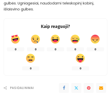
gulbės. Ugniagesiai, naudodami teleskopinį kobinį,
išlaisvino gulbes.
Kaip reaguoji?
0
0
0
0
0
0
0
PASIDALINIMAI