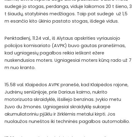
sudegė jo stogas, perdanga, viduje laikomos 20 t šieno, 3
t šiaudų, statybinės medžiagos. Taip pat sudegė už 1,5
m esančio kito ūkinio pastato stogas, išdegė vidus.
Penktadienį, 11.24 val., iš Alytaus apskrities vyriausiojo
policijos komisariato (AVPK) buvo gautas pranešimas,
kad ugniagesių pagalbos reikia ieškant ežere
nuskendusios moters. Ugniagesiai moters kūną rado už 7
m nuo kranto.
15.58 val. Klaipėdos AVPK pranešė, kad Klaipėdos rajone,
Judrėnų seniūnijoje, prie Dariaus kaimo, nukrito
motorizuota skraidyklė, išsiliejo benzinas. Įvykio metu
žuvo du žmonės. Ugniagesiai skraidyklę sukarpė
akumuliatoriniu pjūklu ir žirklėmis metalui kirpti. Jos
nuolaužos nuneštos iki techninės pagalbos automobilio.