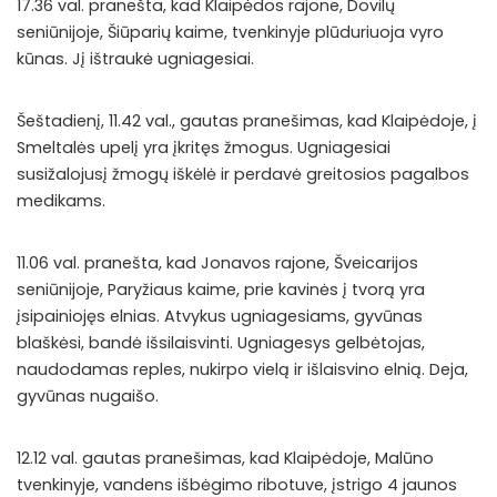
17.36 val. pranešta, kad Klaipėdos rajone, Dovilų
seniūnijoje, Šiūparių kaime, tvenkinyje plūduriuoja vyro
kūnas. Jį ištraukė ugniagesiai.
Šeštadienį, 11.42 val., gautas pranešimas, kad Klaipėdoje, į
Smeltalės upelį yra įkritęs žmogus. Ugniagesiai
susižalojusį žmogų iškėlė ir perdavė greitosios pagalbos
medikams.
11.06 val. pranešta, kad Jonavos rajone, Šveicarijos
seniūnijoje, Paryžiaus kaime, prie kavinės į tvorą yra
įsipainiojęs elnias. Atvykus ugniagesiams, gyvūnas
blaškėsi, bandė išsilaisvinti. Ugniagesys gelbėtojas,
naudodamas reples, nukirpo vielą ir išlaisvino elnią. Deja,
gyvūnas nugaišo.
12.12 val. gautas pranešimas, kad Klaipėdoje, Malūno
tvenkinyje, vandens išbėgimo ribotuve, įstrigo 4 jaunos