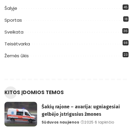
45
Šalyje
18
Sportas
36
Sveikata
98
Teisėtvarka
23
Žemės ūkis
KITOS ĮDOMIOS TEMOS
Šakių rajone – avarija: ugniagesiai
gelbėjo įstrigusius žmones
Sūduvos naujienos
2025 6 lapkričio
Posted
by