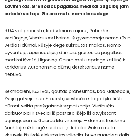
savininkas. Greitosios pagalbos medikai pagalbą jam
suteikė vietoje. Gaisro metu namelis sudegė.
9.04 val. pranešta, kad Vilniaus rajone, Paberžės
seniūnijoje, Visalaukės I kaime, iš gyvenamojo namo rūsio
veržiasi dūmai. Rūsyje degė sukrautos malkos. Namo
gyventoją, apsinuodijusį dūmais, greitosios pagalbos
medikai išvežė į ligoninę. Gaisro metu apdegė katilinė ir
koridorius. Autonominio dūmų detektoriaus name
nebuvo.
Sekmadienį, 16.31 val., gautas pranešimas, kad Klaipėdoje,
Žvejų gatvėje, nuo 5 aukštų viešbučio stogo kyla tiršti
dūmai, veikia priešgaisrinė signalizacija. Viešbučio
darbuotojai ir svečiai iš pastato išėjo iki atvykstant
ugniagesiams. Gaisras kilo virtuvėje – dūmų ištraukimo
šachtoje užsidegė susikaupę riebalai. Gaisro metu
virtuvėje išsilydė elektros instaliacija, buvo nuardyta dalis