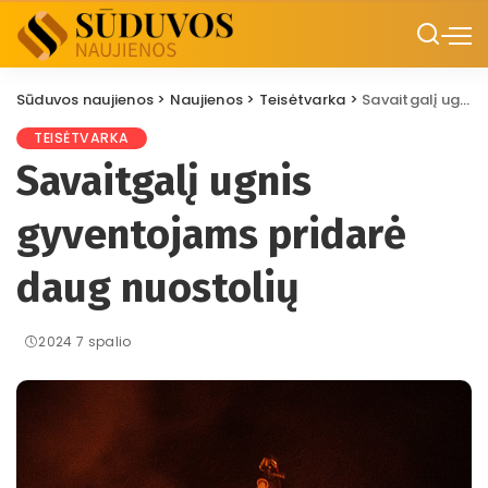
Sūduvos naujienos
>
Naujienos
>
Teisėtvarka
>
Savaitgalį ugnis gyventojams pridarė daug nuostolių
TEISĖTVARKA
Savaitgalį ugnis
gyventojams pridarė
daug nuostolių
2024 7 spalio