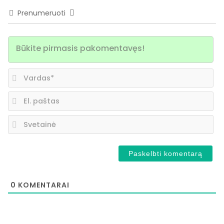
Prenumeruoti
Va
El.
pa
Sv
0
KOMENTARAI