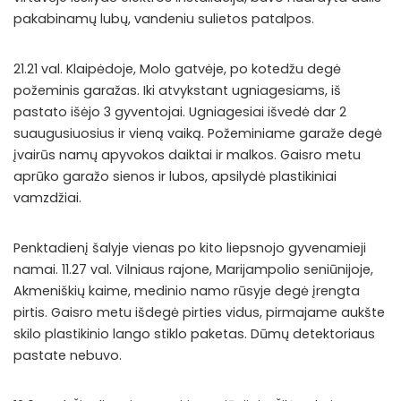
pakabinamų lubų, vandeniu sulietos patalpos.
21.21 val. Klaipėdoje, Molo gatvėje, po kotedžu degė
požeminis garažas. Iki atvykstant ugniagesiams, iš
pastato išėjo 3 gyventojai. Ugniagesiai išvedė dar 2
suaugusiuosius ir vieną vaiką. Požeminiame garaže degė
įvairūs namų apyvokos daiktai ir malkos. Gaisro metu
aprūko garažo sienos ir lubos, apsilydė plastikiniai
vamzdžiai.
Penktadienį šalyje vienas po kito liepsnojo gyvenamieji
namai. 11.27 val. Vilniaus rajone, Marijampolio seniūnijoje,
Akmeniškių kaime, medinio namo rūsyje degė įrengta
pirtis. Gaisro metu išdegė pirties vidus, pirmajame aukšte
skilo plastikinio lango stiklo paketas. Dūmų detektoriaus
pastate nebuvo.