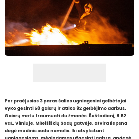
Per praėjusias 3 paras šalies ugniagesiai gelbėtojai
vyko gesinti 58 gaisrų ir atliko 92 gelbėjimo darbus.
Gaisrų metu traumuoti du žmonės. Šeštadienį, 8.52
val., Vilniuje, Mileišiškių Sodų gatvėje, atvira liepsna
degė medinis sodo namelis. Iki atvykstant
ugniagesiams, mėgindamas užgesinti gaisrą, apdegė