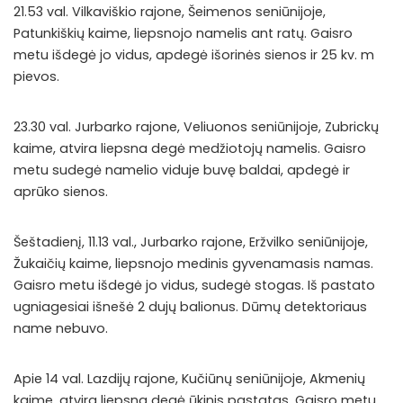
21.53 val. Vilkaviškio rajone, Šeimenos seniūnijoje,
Patunkiškių kaime, liepsnojo namelis ant ratų. Gaisro
metu išdegė jo vidus, apdegė išorinės sienos ir 25 kv. m
pievos.
23.30 val. Jurbarko rajone, Veliuonos seniūnijoje, Zubrickų
kaime, atvira liepsna degė medžiotojų namelis. Gaisro
metu sudegė namelio viduje buvę baldai, apdegė ir
aprūko sienos.
Šeštadienį, 11.13 val., Jurbarko rajone, Eržvilko seniūnijoje,
Žukaičių kaime, liepsnojo medinis gyvenamasis namas.
Gaisro metu išdegė jo vidus, sudegė stogas. Iš pastato
ugniagesiai išnešė 2 dujų balionus. Dūmų detektoriaus
name nebuvo.
Apie 14 val. Lazdijų rajone, Kučiūnų seniūnijoje, Akmenių
kaime, atvira liepsna degė ūkinis pastatas. Gaisro metu