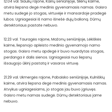
12.04 val. Šiaulių rajone, Kairių seniūnijoje, Šilėnų kaime,
atvira liepsna degė medinis gyvenamasis namas. Gaisro
metu sudegė jo stogas, virtuvėje ir mansardoje pradegė
lubos. Ugniagesiai iš namo išnešė dujų balioną. Dūmų
detektoriaus pastate nebuvo.
12.23 val. Tauragės rajone, Mažonų seniūnijoje, Lėkiškės
kaime, liepsnojo apleisto medinio gyvenamojo namo
stogas. Gaisro metu apdegė ir buvo nuardytas stogas,
perdanga ir dalis sienos. Ugniagesiai nuo liepsnų
išsaugojo ūkinį pastatą ir vasaros virtuvę.
21.29 val. Ukmergės rajone, Pabaisko seniūnijoje, Kulniškių
kaime, atvira liepsna degė medinis gyvenamasis namas.
Atvykus ugniagesiams, jo stogas jau buvo įgriuvęs.
Gaisro metu namas sudegė. Dūmų detektoriaus jame
nebuvo.