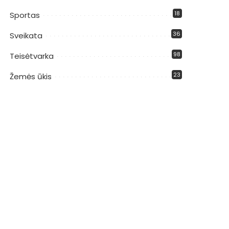
18
Sportas
36
Sveikata
98
Teisėtvarka
23
Žemės ūkis