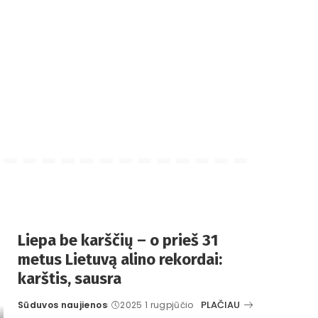
Liepa be karščių – o prieš 31
metus Lietuvą alino rekordai:
karštis, sausra
PLAČIAU
Sūduvos naujienos
2025 1 rugpjūčio
Posted