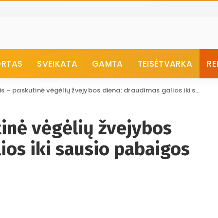
ORTAS
SVEIKATA
GAMTA
TEISĖTVARKA
RE
– paskutinė vėgėlių žvejybos diena: draudimas galios iki sausio pabaigos
inė vėgėlių žvejybos
ios iki sausio pabaigos