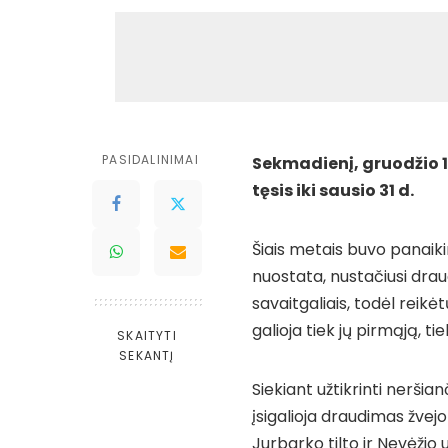
PASIDALINIMAI
Sekmadienį, gruodžio 15
tęsis iki sausio 31 d.
Šiais metais buvo panaik
nuostata, nustačiusi draud
savaitgaliais, todėl reik
galioja tiek jų pirmąją, ti
SKAITYTI
SEKANTĮ
Siekiant užtikrinti neršia
įsigalioja draudimas žvej
Jurbarko tilto ir Nevėžio 