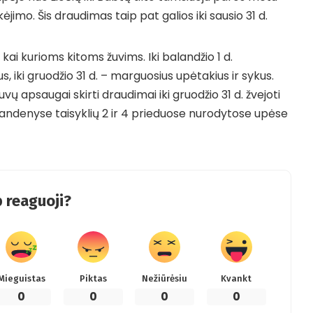
ėjimo. Šis draudimas taip pat galios iki sausio 31 d.
 kai kurioms kitoms žuvims. Iki balandžio 1 d.
 iki gruodžio 31 d. – marguosius upėtakius ir sykus.
žuvų apsaugai skirti draudimai iki gruodžio 31 d. žvejoti
andenyse taisyklių
2
ir
4
prieduose nurodytose upėse
 reaguoji?
Mieguistas
Piktas
Nežiūrėsiu
Kvankt
0
0
0
0