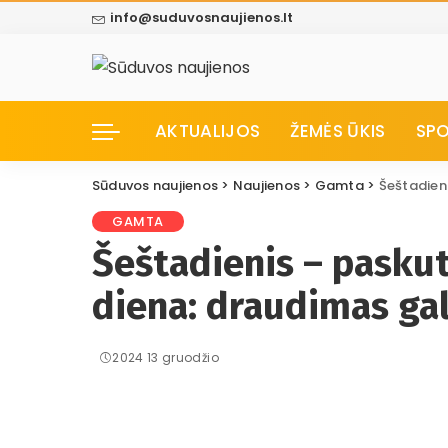
info@suduvosnaujienos.lt
AKTUALIJOS
ŽEMĖS ŪKIS
SP
Sūduvos naujienos
>
Naujienos
>
Gamta
>
Šeštadienis 
GAMTA
Šeštadienis – paskut
diena: draudimas gal
2024 13 gruodžio