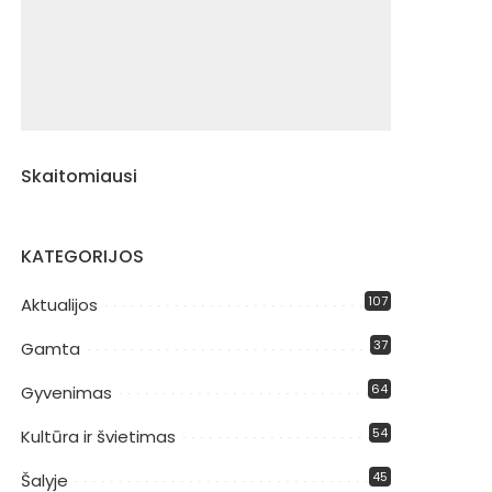
Skaitomiausi
KATEGORIJOS
107
Aktualijos
37
Gamta
64
Gyvenimas
54
Kultūra ir švietimas
45
Šalyje