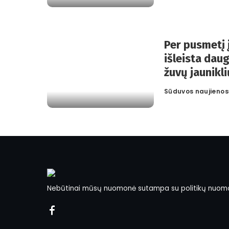
by
Per pusmetį 
išleista daug
žuvų jaunikli
Sūduvos naujienos
Posted
by
Nebūtinai mūsų nuomonė sutampa su politikų nuom