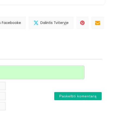
is Facebooke
Dalintis Tviteryje
Vardas*
El.
paštas
Svetainė