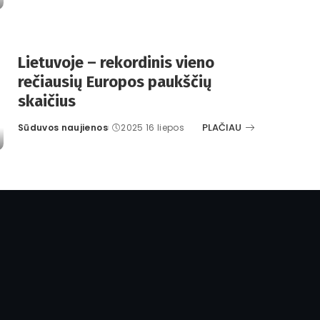
by
Lietuvoje – rekordinis vieno
rečiausių Europos paukščių
skaičius
PLAČIAU
Sūduvos naujienos
2025 16 liepos
Posted
by