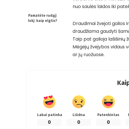
nuo saulės laidos iki patek
Pamatėte rudąjį
lokį: kaip elgtis?
Draudimai žvejoti galios ir
draudžiama gaudyti šamus,
Taip pat galioja lašišinių 
Mėgėjų žvejybos vidaus v
ar jų ruožuose.
Kaip
Labai patinka
Liūdna
Patenkintas
0
0
0