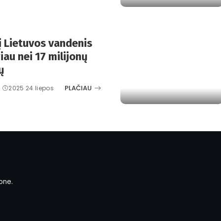
į Lietuvos vandenis
iau nei 17 milijonų
ų
PLAČIAU
2025 24 liepos
one.