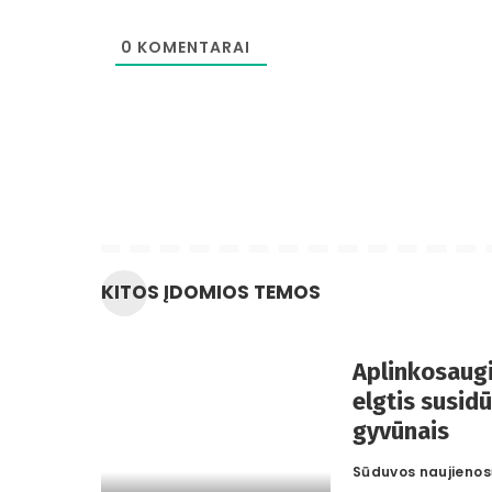
0
KOMENTARAI
KITOS ĮDOMIOS TEMOS
Aplinkosaugi
elgtis susidū
gyvūnais
Sūduvos naujienos
Posted