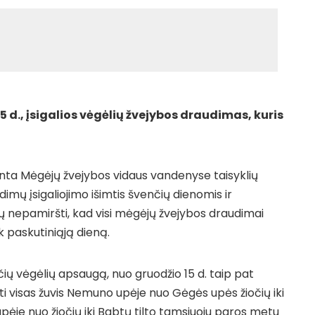
 d., įsigalios vėgėlių žvejybos draudimas, kuris
inta Mėgėjų žvejybos vidaus vandenyse taisyklių
imų įsigaliojimo išimtis švenčių dienomis ir
ėtų nepamiršti, kad visi mėgėjų žvejybos draudimai
ek paskutiniąją dieną.
nčių vėgėlių apsaugą, nuo gruodžio 15 d. taip pat
oti visas žuvis Nemuno upėje nuo Gėgės upės žiočių iki
upėje nuo žiočių iki Babtų tilto tamsiuoju paros metu