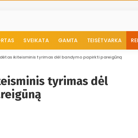
ORTAS
SVEIKATA
GAMTA
TEISĖTVARKA
RE
adėtas ikiteisminis tyrimas dėl bandymo papirkti pareigūną
teisminis tyrimas dėl
areigūną