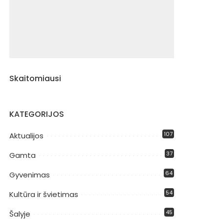
Skaitomiausi
KATEGORIJOS
107
Aktualijos
37
Gamta
64
Gyvenimas
54
Kultūra ir švietimas
45
Šalyje