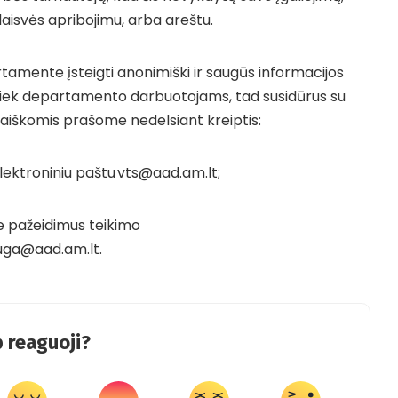
isvės apribojimu, arba areštu.
amente įsteigti anonimiški ir saugūs informacijos
 tiek departamento darbuotojams, tad susidūrus su
aiškomis prašome nedelsiant kreiptis:
elektroniniu paštu
vts@aad.am.lt
;
ie pažeidimus teikimo
uga@aad.am.lt
.
 reaguoji?