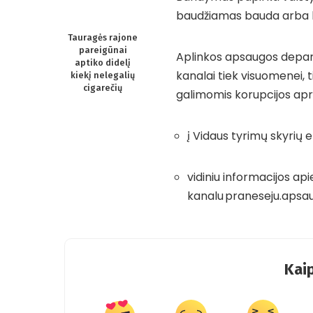
baudžiamas bauda arba la
Tauragės rajone
pareigūnai
Aplinkos apsaugos depart
aptiko didelį
kanalai tiek visuomenei,
kiekį nelegalių
cigarečių
galimomis korupcijos apr
į Vidaus tyrimų skyrių 
vidiniu informacijos ap
kanalu
praneseju.apsa
Kaip