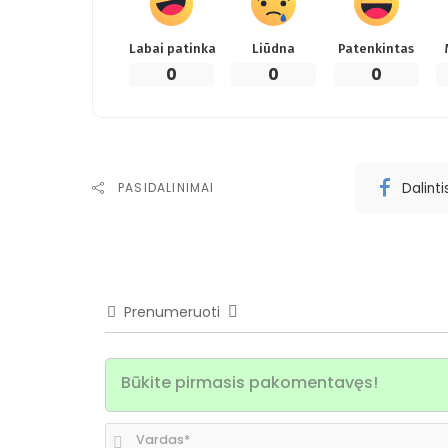
Labai patinka
Liūdna
Patenkintas
0
0
0
Dalint
PASIDALINIMAI
Prenumeruoti