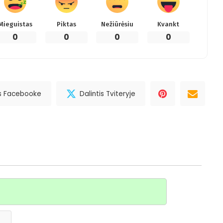
Mieguistas
Piktas
Nežiūrėsiu
Kvankt
0
0
0
0
is Facebooke
Dalintis Tviteryje
Vardas*