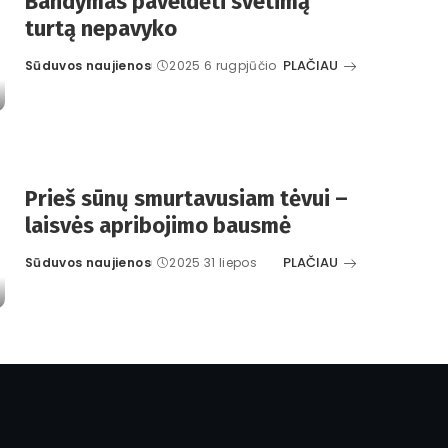
Bandymas paveldėti svetimą
turtą nepavyko
PLAČIAU
Sūduvos naujienos
2025 6 rugpjūčio
Posted
by
Prieš sūnų smurtavusiam tėvui –
laisvės apribojimo bausmė
PLAČIAU
Sūduvos naujienos
2025 31 liepos
Posted
by