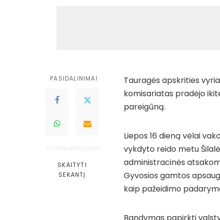
PASIDALINIMAI
Tauragės apskrities vyriau
komisariatas pradėjo iki
pareigūną.
Liepos 16 dieną vėlai va
vykdyto reido metu Šilalė
administracinės atsakomy
SKAITYTI
Gyvosios gamtos apsaugos
SEKANTĮ
kaip pažeidimo padarymo
Bandymas papirkti valsty