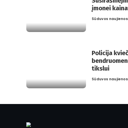
Susirašinėji
įmonei kaina
Sūduvos naujienos
Posted
by
Policija kvie
bendruomenę
tikslui
Sūduvos naujienos
Posted
by