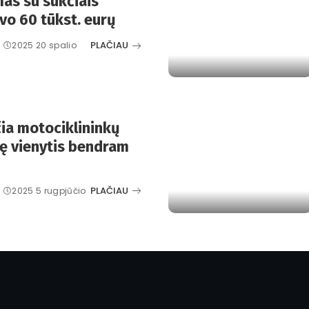
mas su sukčiais
vo 60 tūkst. eurų
PLAČIAU
2025 20 spalio
čia motociklininkų
 vienytis bendram
PLAČIAU
2025 5 rugpjūčio