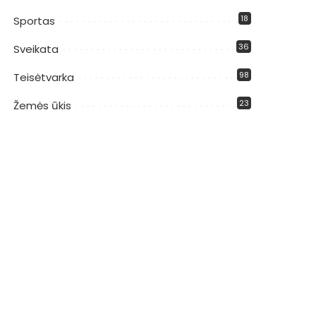
18
Sportas
36
Sveikata
98
Teisėtvarka
23
Žemės ūkis