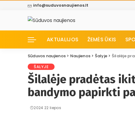
info@suduvosnaujienos.lt
AKTUALIJOS
ŽEMĖS ŪKIS
SP
Sūduvos naujienos
>
Naujienos
>
Šalyje
>
Šilalėje pr
ŠALYJE
Šilalėje pradėtas iki
bandymo papirkti p
2024 22 liepos