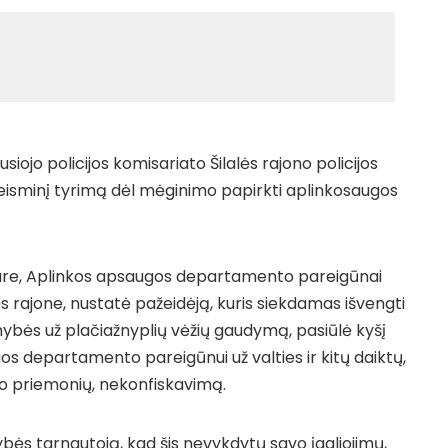
siojo policijos komisariato Šilalės rajono policijos
teisminį tyrimą dėl mėginimo papirkti aplinkosaugos
kare, Aplinkos apsaugos departamento pareigūnai
s rajone, nustatė pažeidėją, kuris siekdamas išvengti
bės už plačiažnyplių vėžių gaudymą, pasiūlė kyšį
 departamento pareigūnui už valties ir kitų daiktų,
 priemonių, nekonfiskavimą.
bės tarnautoją, kad šis nevykdytų savo įgaliojimų,