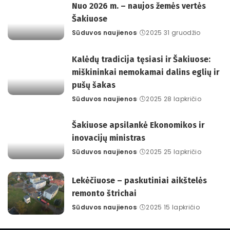
Nuo 2026 m. – naujos žemės vertės
Šakiuose
Sūduvos naujienos
2025 31 gruodžio
Posted
by
Kalėdų tradicija tęsiasi ir Šakiuose:
miškininkai nemokamai dalins eglių ir
pušų šakas
Sūduvos naujienos
2025 28 lapkričio
Posted
by
Šakiuose apsilankė Ekonomikos ir
inovacijų ministras
Sūduvos naujienos
2025 25 lapkričio
Posted
by
Lekėčiuose – paskutiniai aikštelės
remonto štrichai
Sūduvos naujienos
2025 15 lapkričio
Posted
by