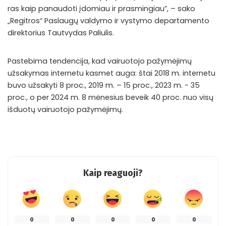
ras kaip panaudoti įdomiau ir prasmingiau”, – sako
„Regitros“ Paslaugų valdymo ir vystymo departamento
direktorius Tautvydas Paliulis.
Pastebima tendencija, kad vairuotojo pažymėjimų
užsakymas internetu kasmet auga: štai 2018 m. internetu
buvo užsakyti 8 proc., 2019 m. – 15 proc., 2023 m. − 35
proc., o per 2024 m. 8 mėnesius beveik 40 proc. nuo visų
išduotų vairuotojo pažymėjimų.
Kaip reaguoji?
0
0
0
0
0