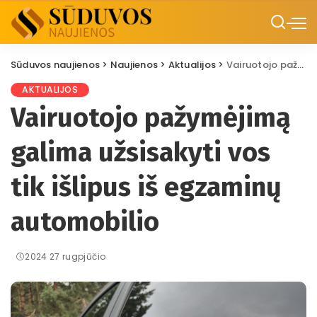
Sūduvos naujienos
>
Naujienos
>
Aktualijos
>
Vairuotojo pažymėjimą galima užsisakyti vos tik išlipus iš egzaminų automobilio
AKTUALIJOS
Vairuotojo pažymėjimą
galima užsisakyti vos
tik išlipus iš egzaminų
automobilio
2024 27 rugpjūčio