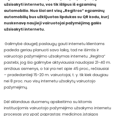
užsisakyti internetu, vos tik išlipus iš egzaminų
automobilio. Nuo šiol ant visų „Regitros“ egzaminų
automobilių bus užklijuotas lipdukas su QR kodu, kurį
nuskenavę naujieji vairuotojai pažymėjimą galės
užsisakyti internetu.
Galimybė daugelį paslaugų gauti internetu klientams
padeda geriau planuoti savo laiką, tad ne išimtis ir
vairuotojo pažymėjimo užsakymas internetu. „Regitra“
pastebi, jog šia galimybe aktyviausiai naudojasi 21-40 m.
amžiaus asmenys, o tai yra net apie 45 proc., rečiausiai
– pradedantieji 15-20 m. vairuotojai, t. y. tik kiek daugiau
nei 8 proc. nuo visų internetu užsakytų vairuotojo
pažymėjimų.
Dėl sklandaus duomenų apsikeitimo su kitomis
institucijomis vairuotojo pažymėjimo užsakymo internetu
procesas yra ypač paprastas: medicinos įstaigos