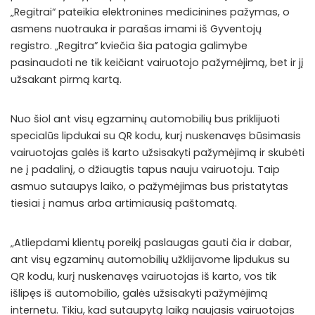
„Regitrai“ pateikia elektronines medicinines pažymas, o
asmens nuotrauka ir parašas imami iš Gyventojų
registro. „Regitra” kviečia šia patogia galimybe
pasinaudoti ne tik keičiant vairuotojo pažymėjimą, bet ir jį
užsakant pirmą kartą.
Nuo šiol ant visų egzaminų automobilių bus priklijuoti
specialūs lipdukai su QR kodu, kurį nuskenavęs būsimasis
vairuotojas galės iš karto užsisakyti pažymėjimą ir skubėti
ne į padalinį, o džiaugtis tapus nauju vairuotoju. Taip
asmuo sutaupys laiko, o pažymėjimas bus pristatytas
tiesiai į namus arba artimiausią paštomatą.
„Atliepdami klientų poreikį paslaugas gauti čia ir dabar,
ant visų egzaminų automobilių užklijavome lipdukus su
QR kodu, kurį nuskenavęs vairuotojas iš karto, vos tik
išlipęs iš automobilio, galės užsisakyti pažymėjimą
internetu. Tikiu, kad sutaupytą laiką naujasis vairuotojas