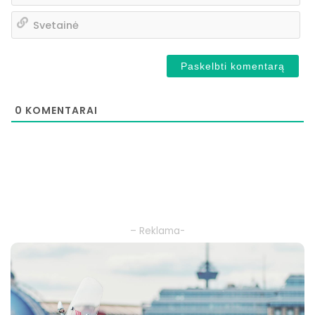
Sv
0
KOMENTARAI
– Reklama-