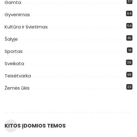
37
Gamta
64
Gyvenimas
54
Kultūra ir švietimas
45
Šalyje
18
Sportas
36
Sveikata
98
Teisėtvarka
23
Žemės ūkis
KITOS ĮDOMIOS TEMOS