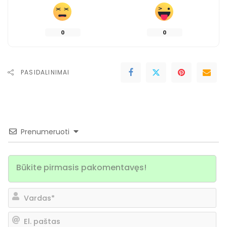
0
0
PASIDALINIMAI
Prenumeruoti
Va
El.
pa