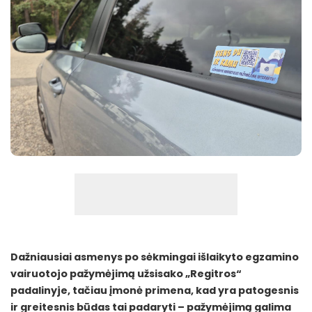
Dažniausiai asmenys po sėkmingai išlaikyto egzamino
vairuotojo pažymėjimą užsisako „Regitros“
padalinyje, tačiau įmonė primena, kad yra patogesnis
ir greitesnis būdas tai padaryti – pažymėjimą galima