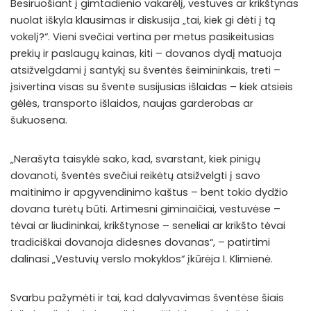
Besiruošiant į gimtadienio vakarėlį, vestuves ar krikštynas
nuolat iškyla klausimas ir diskusija „tai, kiek gi dėti į tą
vokelį?“. Vieni svečiai vertina per metus pasikeitusias
prekių ir paslaugų kainas, kiti – dovanos dydį matuoja
atsižvelgdami į santykį su šventės šeimininkais, treti –
įsivertina visas su švente susijusias išlaidas – kiek atsieis
gėlės, transporto išlaidos, naujas garderobas ar
šukuosena.
„Nerašyta taisyklė sako, kad, svarstant, kiek pinigų
dovanoti, šventės svečiui reikėtų atsižvelgti į savo
maitinimo ir apgyvendinimo kaštus – bent tokio dydžio
dovana turėtų būti. Artimesni giminaičiai, vestuvėse –
tėvai ar liudininkai, krikštynose – seneliai ar krikšto tėvai
tradiciškai dovanoja didesnes dovanas“, – patirtimi
dalinasi „Vestuvių verslo mokyklos“ įkūrėja I. Klimienė.
Svarbu pažymėti ir tai, kad dalyvavimas šventėse šiais