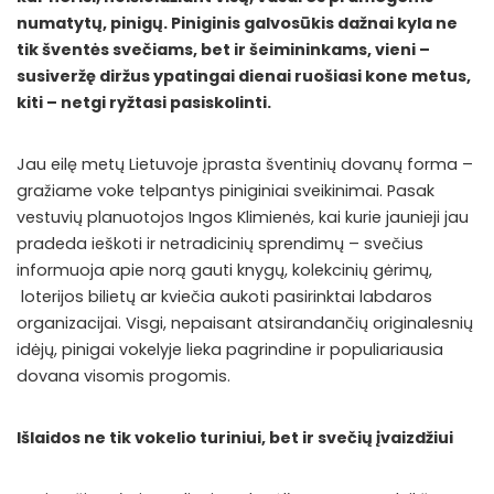
numatytų, pinigų. Piniginis galvosūkis dažnai kyla ne
tik šventės svečiams, bet ir šeimininkams, vieni –
susiveržę diržus ypatingai dienai ruošiasi kone metus,
kiti – netgi ryžtasi pasiskolinti.
Jau eilę metų Lietuvoje įprasta šventinių dovanų forma –
gražiame voke telpantys piniginiai sveikinimai. Pasak
vestuvių planuotojos Ingos Klimienės, kai kurie jaunieji jau
pradeda ieškoti ir netradicinių sprendimų – svečius
informuoja apie norą gauti knygų, kolekcinių gėrimų,
loterijos bilietų ar kviečia aukoti pasirinktai labdaros
organizacijai. Visgi, nepaisant atsirandančių originalesnių
idėjų, pinigai vokelyje lieka pagrindine ir populiariausia
dovana visomis progomis.
Išlaidos ne tik vokelio turiniui, bet ir svečių įvaizdžiui