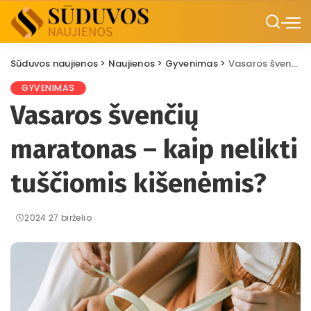
Sūduvos naujienos
>
Naujienos
>
Gyvenimas
>
Vasaros švenčių maratonas – kaip nelikti tuščiomis kišenėmis?
GYVENIMAS
Vasaros švenčių
maratonas – kaip nelikti
tuščiomis kišenėmis?
2024 27 birželio