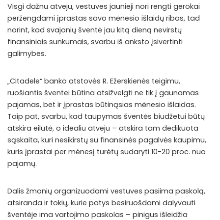
Visgi dažnu atveju, vestuves jaunieji nori rengti gerokai
peržengdami įprastas savo mėnesio išlaidų ribas, tad
norint, kad svajonių šventė jau kitą dieną nevirstų
finansiniais sunkumais, svarbu iš anksto įsivertinti
galimybes.
„Citadele“ banko atstovės R. Ežerskienės teigimu,
ruošiantis šventei būtina atsižvelgti ne tik į gaunamas
pajamas, bet ir įprastas būtinąsias mėnesio išlaidas.
Taip pat, svarbu, kad taupymas šventės biudžetui būtų
atskira eilutė, o idealiu atveju – atskira tam dedikuota
sąskaita, kuri nesikirstų su finansinės pagalvės kaupimu,
kuris įprastai per mėnesį turėtų sudaryti 10-20 proc. nuo
pajamų.
Dalis žmonių organizuodami vestuves pasiima paskolą,
atsiranda ir tokių, kurie patys besiruošdami dalyvauti
šventėje ima vartojimo paskolas – pinigus išleidžia