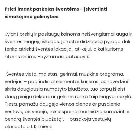
Prieš imant paskolas šventėms – įsivertinti
išmokėjimo galimybes
Kylant prekių ir paslaugų kainoms neišvengiamai auga ir
šventės rengėjų išlaidos. Įprastai didžiausią pyrago dalį
tenka atriekti šventės lokacijai, atlikėjui, o kai kurioms
kitoms sritims – ryžtamasi pataupyti.
„Šventės vieta, maistas, gėrimai, muzikinė programa,
vedėjas – pagrindiniai elementai, kuriems jaunavedžiai
skiria daugiausia numatyto biudžeto, tuo tarpu išleisti
daug pinigų dekorui ar gėlėms ranka taip lengvai nekyla.
Tiesa, pamažu daugėja vienos dienos ar pusdienio
vestuvių be vedėjo, tokie sprendimai leidžia sumažinti ir
bendrą šventės biudžetą“, – pasakoja vestuvių
planuotoja I. Klimienė.