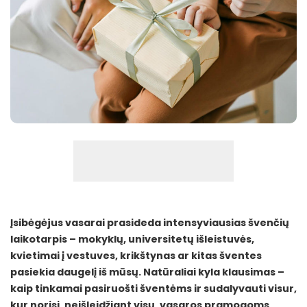
Įsibėgėjus vasarai prasideda intensyviausias švenčių
laikotarpis – mokyklų, universitetų išleistuvės,
kvietimai į vestuves, krikštynas ar kitas šventes
pasiekia daugelį iš mūsų. Natūraliai kyla klausimas –
kaip tinkamai pasiruošti šventėms ir sudalyvauti visur,
kur norisi, neišleidžiant visų, vasaros pramogoms