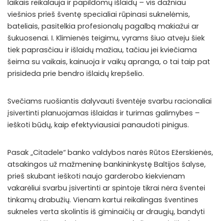
laikais reikalauja ir papildomų išlaidų – vis dažniau
viešnios prieš šventę specialiai rūpinasi suknelėmis,
bateliais, pasitelkia profesionalų pagalbą makiažui ar
šukuosenai. I. Klimienės teigimu, vyrams šiuo atveju šiek
tiek paprasčiau ir išlaidų mažiau, tačiau jei kviečiama
šeima su vaikais, kainuoja ir vaikų apranga, o tai taip pat
prisideda prie bendro išlaidų krepšelio.
Svečiams ruošiantis dalyvauti šventėje svarbu racionaliai
įsivertinti planuojamas išlaidas ir turimas galimybes –
ieškoti būdų, kaip efektyviausiai panaudoti pinigus.
Pasak „Citadele“ banko valdybos narės Rūtos Ežerskienės,
atsakingos už mažmeninę bankininkystę Baltijos šalyse,
prieš skubant ieškoti naujo garderobo kiekvienam
vakarėliui svarbu įsivertinti ar spintoje tikrai nėra šventei
tinkamų drabužių. Vienam kartui reikalingas šventines
sukneles verta skolintis iš giminaičių ar draugių, bandyti