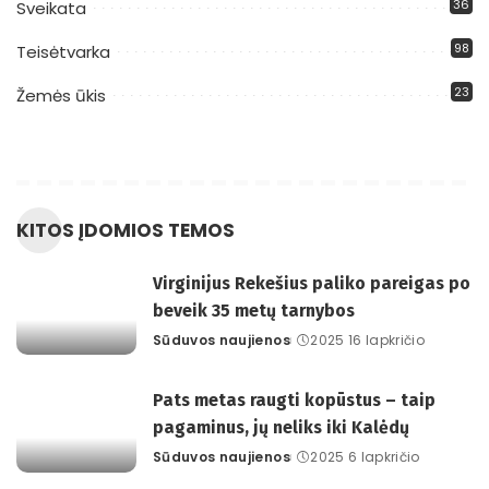
36
Sveikata
98
Teisėtvarka
23
Žemės ūkis
KITOS ĮDOMIOS TEMOS
Virginijus Rekešius paliko pareigas po
beveik 35 metų tarnybos
Sūduvos naujienos
2025 16 lapkričio
Posted
by
Pats metas raugti kopūstus – taip
pagaminus, jų neliks iki Kalėdų
Sūduvos naujienos
2025 6 lapkričio
Posted
by