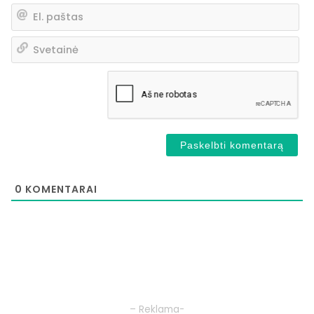
El.
pa
Sv
0
KOMENTARAI
– Reklama-