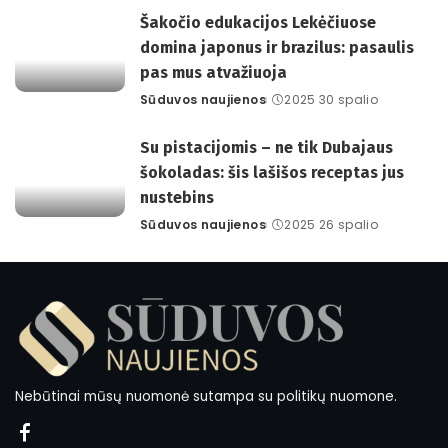
Šakočio edukacijos Lekėčiuose
domina japonus ir brazilus: pasaulis
pas mus atvažiuoja
Sūduvos naujienos
2025 30 spalio
Posted
by
Su pistacijomis – ne tik Dubajaus
šokoladas: šis lašišos receptas jus
nustebins
Sūduvos naujienos
2025 26 spalio
Posted
by
Nebūtinai mūsų nuomonė sutampa su politikų nuomone.