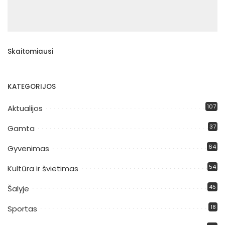
Skaitomiausi
KATEGORIJOS
107
Aktualijos
37
Gamta
64
Gyvenimas
54
Kultūra ir švietimas
45
Šalyje
18
Sportas