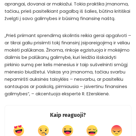
aprangai, dovanai ar makiažui. Tokia praktika įmanoma,
tačiau, prieš pasitelkiant pagalbą iš šalies, būtina kritiškai
žvelgti į savo galimybes ir būsimą finansinę naštą.
„Prieš priimant sprendimą skolintis reikia gerai apgalvoti –
ar tikrai galiu prisiimti tokį finansinį įsipareigojimą ir vėliau
mokėti palūkanas. Žinoma, rinkoje egzistuoja ir mokėjimo
dalimis be palūkanų galimybė, kuri leidžia išskaidyti
pirkinio sumą per kelis mėnesius ir taip sušvelninti smūgį
mėnesio biudžetui. Viskas yra įmanoma, tačiau svarbu
nepamiršti auksinės taisyklės – nesvarbu, ar pasitelkiu
santaupas ar paskolą, pirmiausia – įsivertinu finansines
galimybes“, – akcentuoja ekspertė R. Ežerskienė.
Kaip reaguoji?