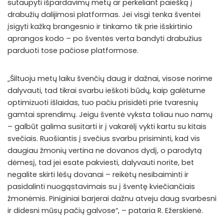
sutaupyti išpardavimų metų ar perkeliant paiešką į
drabužių dalijimosi platformas. Jei visgi tenka šventei
įsigyti kažką brangesnio ir tinkamo tik prie išskirtinio
aprangos kodo – po šventės verta bandyti drabužius
parduoti tose pačiose platformose.
„Šiltuoju metų laiku švenčių daug ir dažnai, visose norime
dalyvauti, tad tikrai svarbu ieškoti būdų, kaip galėtume
optimizuoti išlaidas, tuo pačiu prisidėti prie tvaresnių
gamtai sprendimų. Jeigu šventė vyksta toliau nuo namų
– galbūt galima susitarti ir į vakarėlį vykti kartu su kitais
svečiais. Ruošiantis į svečius svarbu prisiminti, kad vis
daugiau žmonių vertina ne dovanos dydį, o parodytą
dėmesį, tad jei esate pakviesti, dalyvauti norite, bet
negalite skirti lėšų dovanai – reikėtų nesibaiminti ir
pasidalinti nuogąstavimais su į šventę kviečiančiais
žmonėmis. Piniginiai barjerai dažnu atveju daug svarbesni
ir didesni mūsų pačių galvose“, – pataria R. Ežerskienė.