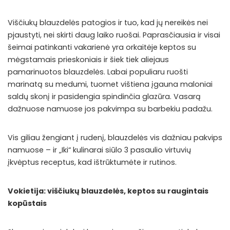
Viščiukų blauzdelės patogios ir tuo, kad jų nereikės nei
pjaustyti, nei skirti daug laiko ruošai. Paprasčiausia ir visai
šeimai patinkanti vakarienė yra orkaitėje keptos su
mėgstamais prieskoniais ir šiek tiek aliejaus
pamarinuotos blauzdelės. Labai populiaru ruošti
marinatą su medumi, tuomet vištiena įgauna maloniai
saldų skonį ir pasidengia spindinčia glazūra. Vasarą
dažnuose namuose jos pakvimpa su barbekiu padažu.
Vis giliau žengiant į rudenį, blauzdelės vis dažniau pakvips
namuose – ir „Iki“ kulinarai siūlo 3 pasaulio virtuvių
įkvėptus receptus, kad ištrūktumėte ir rutinos.
Vokietija: viščiukų blauzdelės, keptos su raugintais
kopūstais