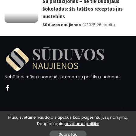
Su pistacijomis – ne tik Dubajaus
šokoladas: šis lašišos receptas jus
nustebins
Sūduvos naujienos
2025 26 spalio
Posted
by
Nebūtinai mūsų nuomonė sutampa su politikų nuomone.
Mūsų svetainė naudoja slapukus, kad pagerintu jūsų naršymą.
Daugiau apie
privatumo politiką
© 2024 Sūduvos naujienos.
Supratau