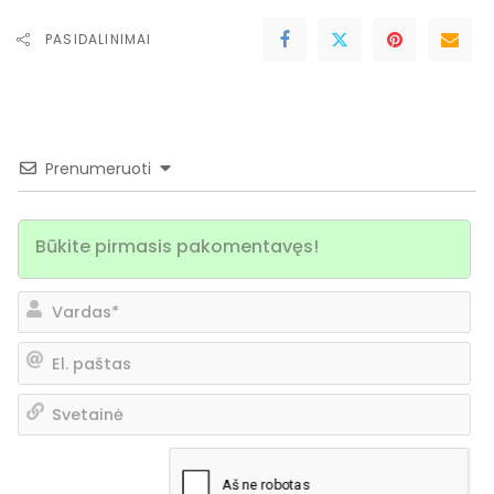
PASIDALINIMAI
Prenumeruoti
Va
El.
pa
Sv