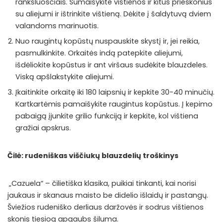
rankšluosčiais. Sumaišykite vištienos ir kitus prieskonius
su aliejumi ir ištrinkite vištieną. Dėkite į šaldytuvą dviem
valandoms marinuotis.
Nuo raugintų kopūstų nuspauskite skystį ir, jei reikia,
pasmulkinkite. Orkaitės indą patepkite aliejumi,
išdėliokite kopūstus ir ant viršaus sudėkite blauzdeles.
Viską apšlakstykite aliejumi.
Įkaitinkite orkaitę iki 180 laipsnių ir kepkite 30-40 minučių.
Kartkartėmis pamaišykite raugintus kopūstus. Į kepimo
pabaigą įjunkite grilio funkciją ir kepkite, kol vištiena
gražiai apskrus.
Čilė: rudeniškas viščiukų blauzdelių troškinys
„Cazuela“ – čilietiška klasika, puikiai tinkanti, kai norisi
jaukaus ir skanaus maisto be didelio išlaidų ir pastangų.
Šviežios rudeniško derliaus daržovės ir sodrus vištienos
skonis tiesiog apgaubs šiluma.