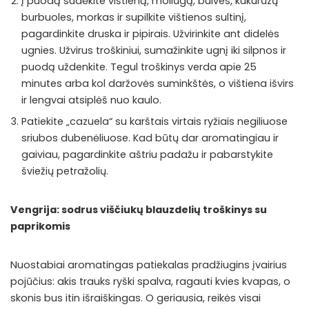
Į puodą sudėkite vištieną, moliūgą, bulves, kukurūzų
burbuoles, morkas ir supilkite vištienos sultinį,
pagardinkite druska ir pipirais. Užvirinkite ant didelės
ugnies. Užvirus troškiniui, sumažinkite ugnį iki silpnos ir
puodą uždenkite. Tegul troškinys verda apie 25
minutes arba kol daržovės suminkštės, o vištiena išvirs
ir lengvai atsiplėš nuo kaulo.
Patiekite „cazuela“ su karštais virtais ryžiais negiliuose
sriubos dubenėliuose. Kad būtų dar aromatingiau ir
gaiviau, pagardinkite aštriu padažu ir pabarstykite
šviežių petražolių.
Vengrija: sodrus viščiukų blauzdelių troškinys su
paprikomis
Nuostabiai aromatingas patiekalas pradžiugins įvairius
pojūčius: akis trauks ryški spalva, ragauti kvies kvapas, o
skonis bus itin išraiškingas. O geriausia, reikės visai