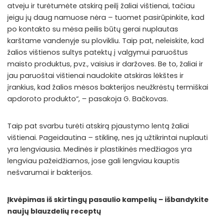
atveju ir turėtumėte atskirą peilį žaliai vištienai, tačiau
jeigu jų daug namuose nėra – tuomet pasirūpinkite, kad
po kontakto su mėsa peilis būtų gerai nuplautas
karštame vandenyje su plovikliu. Taip pat, neleiskite, kad
žalios vištienos sultys patektų į valgymui paruoštus
maisto produktus, pvz., vaisius ir daržoves. Be to, žaliai ir
jau paruoštai vištienai naudokite atskiras lėkštes ir
įrankius, kad žalios mėsos bakterijos neužkrėstų termiškai
apdoroto produkto“, – pasakoja G. Bačkovas.
Taip pat svarbu turėti atskirą pjaustymo lentą žaliai
vištienai. Pageidautina – stiklinę, nes ją užtikrintai nuplauti
yra lengviausia. Medinės ir plastikinės medžiagos yra
lengviau pažeidžiamos, jose gali lengviau kauptis
nešvarumai ir bakterijos.
Įkvėpimas iš skirtingų pasaulio kampelių – išbandykite
naujų blauzdelių receptų