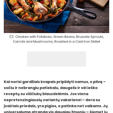
Chicken with Potatoes, Green Beans, Brussels Sprouts,
Carrots and Mushrooms, Roasted in a Cast Iron Skillet
Kai norisi gardžiais kvapais pripildyti namus, o pilvą –
sočiu ir nebrangiu patiekalu, daugelis ir vėl ieško
receptų su viščiukų blauzdelėmis. Jos viena
nepretenzingiausių variantų vakarienei – dera su
įvairiais priedais, yra pigios, o patinka net vaikams. Jų
universalumą atranda vis daugiau žmonių – šiemet jų