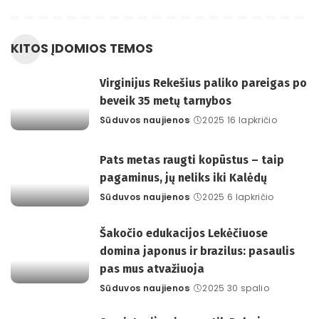
KITOS ĮDOMIOS TEMOS
Virginijus Rekešius paliko pareigas po
beveik 35 metų tarnybos
Sūduvos naujienos
2025 16 lapkričio
Posted
by
Pats metas raugti kopūstus – taip
pagaminus, jų neliks iki Kalėdų
Sūduvos naujienos
2025 6 lapkričio
Posted
by
Šakočio edukacijos Lekėčiuose
domina japonus ir brazilus: pasaulis
pas mus atvažiuoja
Sūduvos naujienos
2025 30 spalio
Posted
by