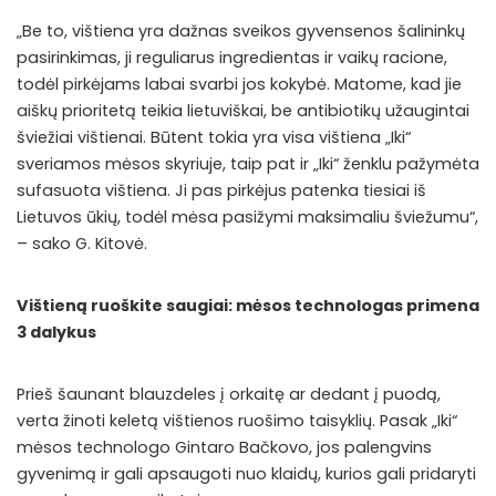
„Be to, vištiena yra dažnas sveikos gyvensenos šalininkų
pasirinkimas, ji reguliarus ingredientas ir vaikų racione,
todėl pirkėjams labai svarbi jos kokybė. Matome, kad jie
aiškų prioritetą teikia lietuviškai, be antibiotikų užaugintai
šviežiai vištienai. Būtent tokia yra visa vištiena „Iki“
sveriamos mėsos skyriuje, taip pat ir „Iki“ ženklu pažymėta
sufasuota vištiena. Ji pas pirkėjus patenka tiesiai iš
Lietuvos ūkių, todėl mėsa pasižymi maksimaliu šviežumu“,
– sako G. Kitovė.
Vištieną ruoškite saugiai: mėsos technologas primena
3 dalykus
Prieš šaunant blauzdeles į orkaitę ar dedant į puodą,
verta žinoti keletą vištienos ruošimo taisyklių. Pasak „Iki“
mėsos technologo Gintaro Bačkovo, jos palengvins
gyvenimą ir gali apsaugoti nuo klaidų, kurios gali pridaryti