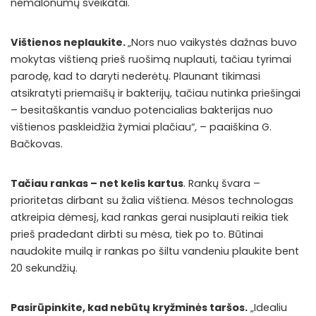
nemalonumų sveikatai.
Vištienos neplaukite.
„Nors nuo vaikystės dažnas buvo
mokytas vištieną prieš ruošimą nuplauti, tačiau tyrimai
parodę, kad to daryti nederėtų. Plaunant tikimasi
atsikratyti priemaišų ir bakterijų, tačiau nutinka priešingai
– besitaškantis vanduo potencialias bakterijas nuo
vištienos paskleidžia žymiai plačiau“, – paaiškina G.
Bačkovas.
Tačiau rankas – net kelis kartus
. Rankų švara –
prioritetas dirbant su žalia vištiena. Mėsos technologas
atkreipia dėmesį, kad rankas gerai nusiplauti reikia tiek
prieš pradedant dirbti su mėsa, tiek po to. Būtinai
naudokite muilą ir rankas po šiltu vandeniu plaukite bent
20 sekundžių.
Pasirūpinkite, kad nebūtų kryžminės taršos.
„Idealiu