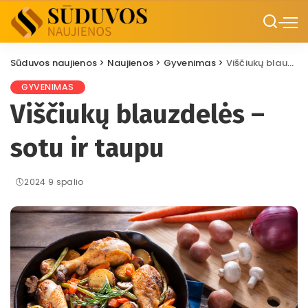
Sūduvos naujienos
>
Naujienos
>
Gyvenimas
>
Viščiukų blauzdelės – sotu ir taupu
GYVENIMAS
Viščiukų blauzdelės –
sotu ir taupu
2024 9 spalio