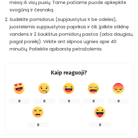
mėsą iš visų pusių. Tame pačiame puode apkepkite
svogūną ir česnaką.
Sudėkite pomidorus (supjaustytus ir be odelės),
juostelėmis supjaustytas paprikas ir čili. Įpilkite stiklinę
vandens ir 2 šaukštus pomidorų pastos (arba daugiau,
pagal poreikį). Virkite ant silpnos ugnies apie 40
minučių. Patiekite apibarstę petražolėmis.
Kaip reaguoji?
0
0
0
0
0
0
0