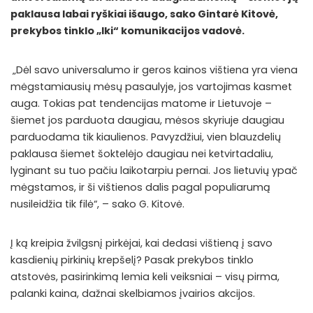
paklausa labai ryškiai išaugo, sako Gintarė Kitovė,
prekybos tinklo „Iki“ komunikacijos vadovė.
„Dėl savo universalumo ir geros kainos vištiena yra viena
mėgstamiausių mėsų pasaulyje, jos vartojimas kasmet
auga. Tokias pat tendencijas matome ir Lietuvoje –
šiemet jos parduota daugiau, mėsos skyriuje daugiau
parduodama tik kiaulienos. Pavyzdžiui, vien blauzdelių
paklausa šiemet šoktelėjo daugiau nei ketvirtadaliu,
lyginant su tuo pačiu laikotarpiu pernai. Jos lietuvių ypač
mėgstamos, ir ši vištienos dalis pagal populiarumą
nusileidžia tik filė“, – sako G. Kitovė.
Į ką kreipia žvilgsnį pirkėjai, kai dedasi vištieną į savo
kasdienių pirkinių krepšelį? Pasak prekybos tinklo
atstovės, pasirinkimą lemia keli veiksniai – visų pirma,
palanki kaina, dažnai skelbiamos įvairios akcijos.