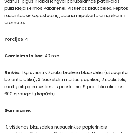
Skanus, pigus ir labai lengvai paruošiamas patiekalas –
puiki idėja šeimos vakarienei. Vištienos blauzdelės, keptos
raugintuose kopūstuose, įgauna nepakartojamą skonį ir
aromatą.
Porcijos
: 4
Gaminimo laikas
: 40 min.
Reikės
: 1 kg šviežių viščiukų broilerių blauzdelių (užauginta
be antibiotikų), 3 šaukštelių maltos paprikos, 2 šaukštelių
maltų čili pipirų, vištienos prieskonių, ½ puodelio aliejaus,
600 g raugintų kopūstų.
Gaminame
:
Vištienos blauzdeles nusausinkite popieriniais