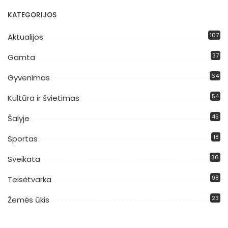
KATEGORIJOS
107
Aktualijos
37
Gamta
64
Gyvenimas
54
Kultūra ir švietimas
45
Šalyje
18
Sportas
36
Sveikata
98
Teisėtvarka
23
Žemės ūkis