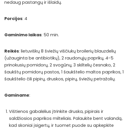
nedaug pastangų ir išlaidų.
Porcijos
: 4
Gaminimo laikas
: 50 min.
Reikės
: lietuviškų 8 šviežių viščiukų broilerių blauzdelių
(užauginta be antibiotikų), 2 raudonųjų paprikų, 4-5
prinokusių pomidorų, 2 svogūnų, 3 skiltelių česnako, 2
šaukštų pomidorų pastos, 1 šaukštelio maltos paprikos, 1
šaukštelio čili pipirų, druskos, pipirų, šviežių petražolių.
Gaminame
:
Vištienos gabalėlius įtrinkite druska, pipirais ir
saldžiosios paprikos milteliais. Palaukite bent valandą,
kad skoniai įsigertų, ir tuomet puode su apkepkite