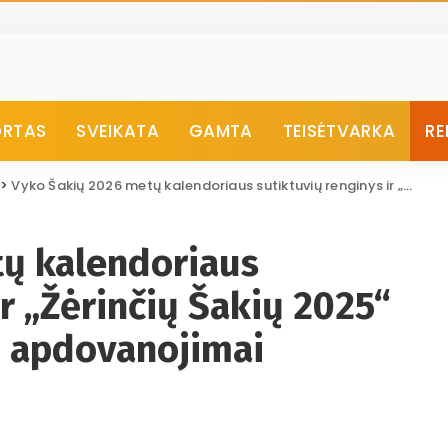
ORTAS
SVEIKATA
GAMTA
TEISĖTVARKA
RE
>
Vyko Šakių 2026 metų kalendoriaus sutiktuvių renginys ir „Žėrinčių Šakių 2025“ konkurso nugalėtojų apdovanojimai
ų kalendoriaus
ir „Žėrinčių Šakių 2025“
ų apdovanojimai