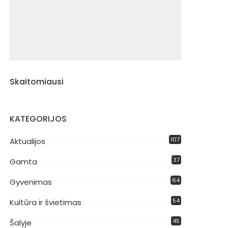
Skaitomiausi
KATEGORIJOS
107
Aktualijos
37
Gamta
64
Gyvenimas
54
Kultūra ir švietimas
45
Šalyje