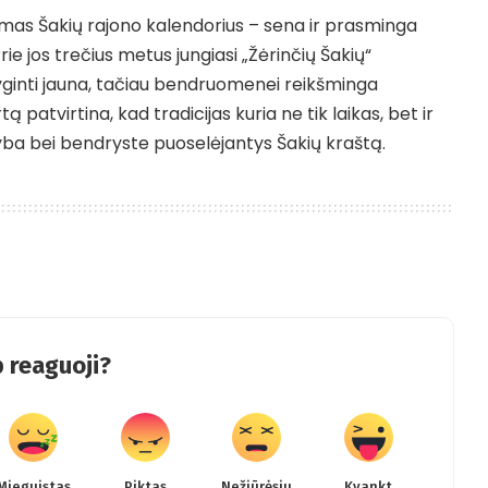
omas Šakių rajono kalendorius – sena ir prasminga
rie jos trečius metus jungiasi „Žėrinčių Šakių“
ginti jauna, tačiau bendruomenei reikšminga
tą patvirtina, kad tradicijas kuria ne tik laikas, bet ir
ba bei bendryste puoselėjantys Šakių kraštą.
 reaguoji?
Mieguistas
Piktas
Nežiūrėsiu
Kvankt