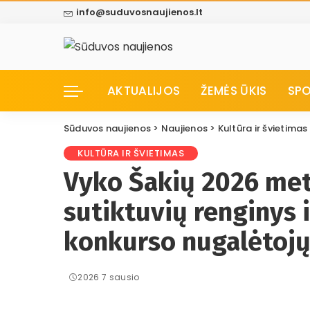
info@suduvosnaujienos.lt
AKTUALIJOS
ŽEMĖS ŪKIS
SP
Sūduvos naujienos
>
Naujienos
>
Kultūra ir švietimas
KULTŪRA IR ŠVIETIMAS
Vyko Šakių 2026 met
sutiktuvių renginys 
konkurso nugalėtoj
2026 7 sausio