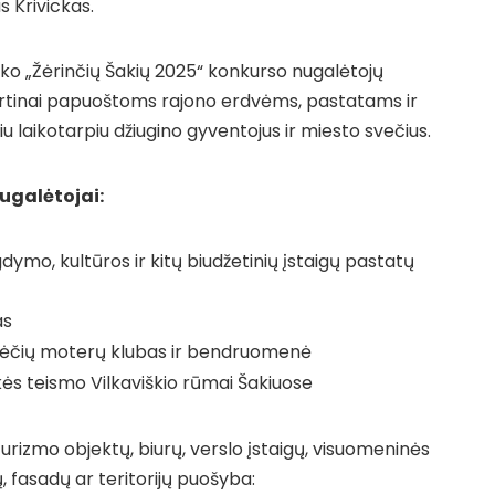
s Krivickas.
ko „Žėrinčių Šakių 2025“ konkurso nugalėtojų
skirtinai papuoštoms rajono erdvėms, pastatams ir
u laikotarpiu džiugino gyventojus ir miesto svečius.
nugalėtojai:
gdymo, kultūros ir kitų biudžetinių įstaigų pastatų
as
ekėčių moterų klubas ir bendruomenė
ės teismo Vilkaviškio rūmai Šakiuose
turizmo objektų, biurų, verslo įstaigų, visuomeninės
ų, fasadų ar teritorijų puošyba: