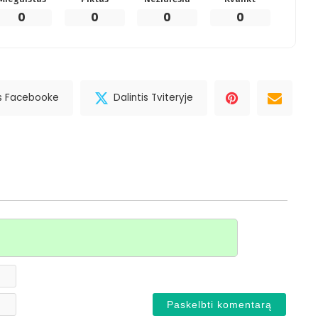
0
0
0
0
is Facebooke
Dalintis Tviteryje
Vardas*
El.
paštas