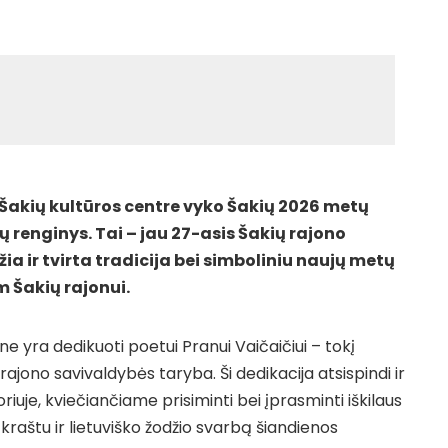
Šakių kultūros centre vyko Šakių 2026 metų
 renginys. Tai – jau 27-asis Šakių rajono
ia ir tvirta tradicija bei simboliniu naujų metų
 Šakių rajonui.
ne yra dedikuoti poetui Pranui Vaičaičiui – tokį
jono savivaldybės taryba. Ši dedikacija atsispindi ir
iuje, kviečiančiame prisiminti bei įprasminti iškilaus
u kraštu ir lietuviško žodžio svarbą šiandienos