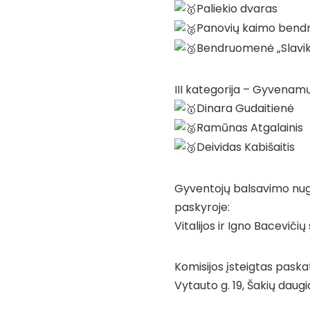
Paliekio dvaras
Panovių kaimo bend
Bendruomenė „Slaviki
III kategorija – Gyvenamųj
Dinara Gudaitienė
Ramūnas Atgalainis
Deividas Kabišaitis
Gyventojų balsavimo nug
paskyroje:
Vitalijos ir Igno Bacevič
Komisijos įsteigtas pask
Vytauto g. 19, Šakių da