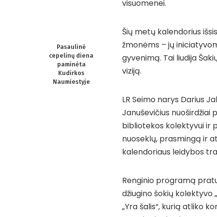
visuomenei.
Šių metų kalendorius išsi
žmonėms – jų iniciatyvoms,
Pasaulinė
cepelinų diena
gyvenimą. Tai liudija Šak
paminėta
viziją.
Kudirkos
Naumiestyje
LR Seimo narys Darius Ja
Januševičius nuoširdžiai
bibliotekos kolektyvui ir 
nuoseklų, prasmingą ir a
kalendoriaus leidybos trad
Renginio programą praturt
džiugino šokių kolektyvo
„Yra šalis“, kurią atliko