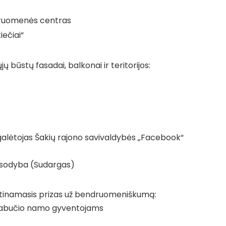
ruomenės centras
ečiai“
ų būstų fasadai, balkonai ir teritorijos:
alėtojas Šakių rajono savivaldybės „Facebook“
ių sodyba (Sudargas)
atinamasis prizas už bendruomeniškumą:
ugiabučio namo gyventojams