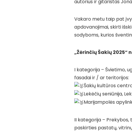
autorius ir gitaristas Jona
Vakaro metu taip pat įvy
apdovanojimai, skirti iš
sodyboms, kurios šventini
„Žėrinčių Šakių 2025“ 
I kategorija – Švietimo, u
fasadai ir / ar teritorijos:
Šakių kultūros centr
Lekėčių seniūnija, L
Marijampolės apylink
II kategorija – Prekybos, 
paskirties pastatų, vitrin