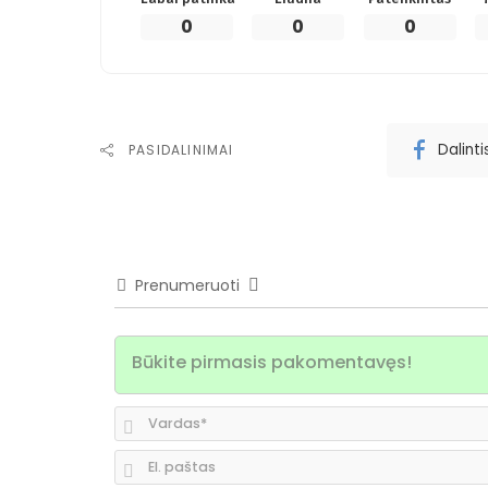
0
0
0
Dalint
PASIDALINIMAI
Prenumeruoti