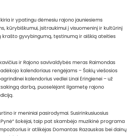
skiria ir ypatingu dėmesiu rajono jauniesiems
 kūrybiškumui, įsitraukimui į visuomeninį ir kultūrinį
ių krašto gyvybingumą, tęstinumą ir aiškią ateities
kavičius ir Rajono savivaldybės meras Raimondas
 padėkojo kalendoriaus rengėjams – Šakių viešosios
pagrindinei kalendorius vedlei Linai Ėringienei – už
tsakingą darbą, puoselėjant ilgametę rajono
iciją.
ino ir meniniai pasirodymai. Susirinkusiuosius
 „Pynė“ šokėjai, taip pat skambėjo muzikinė programa
 kompozitorius ir atlikėjas Domantas Razauskas bei dainų