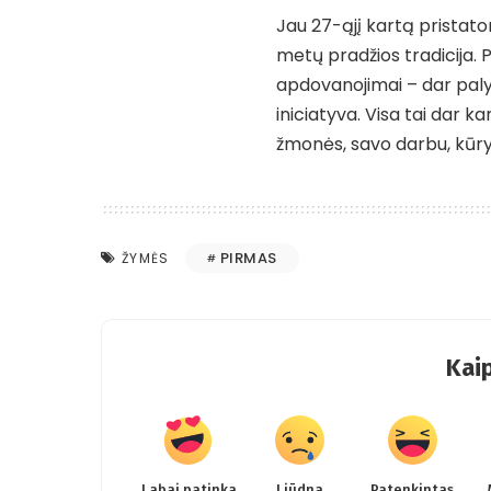
Jau 27-ąjį kartą pristat
metų pradžios tradicija. P
apdovanojimai – dar paly
iniciatyva. Visa tai dar kar
žmonės, savo darbu, kūry
PIRMAS
ŽYMĖS
Kaip
Labai patinka
Liūdna
Patenkintas