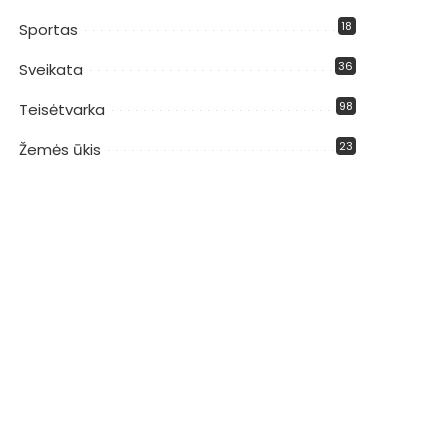
18
Sportas
36
Sveikata
98
Teisėtvarka
23
Žemės ūkis