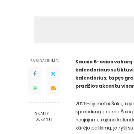
PASIDALINIMAI
Sausio 6-osios vakarą 
kalendoriaus sutiktuvių
kalendorius, tapęs graž
pradžios akcentu visam
2026-ieji metai Šakių rajo
sprendimą priėmė Šakių ra
SKAITYTI
naujajame rajono kalendor
SEKANTĮ
kūrėjo palikimą, jo ryšį s