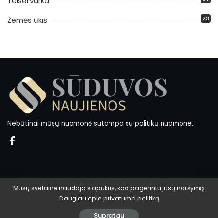
Teisėtvarka
23
Žemės ūkis
Nebūtinai mūsų nuomonė sutampa su politikų nuomone.
Mūsų svetainė naudoja slapukus, kad pagerintu jūsų naršymą.
Daugiau apie
privatumo politiką
© 2024 Sūduvos naujienos.
Supratau