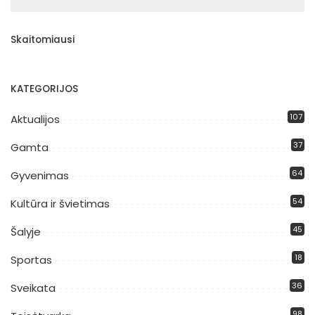
Skaitomiausi
KATEGORIJOS
107
Aktualijos
37
Gamta
64
Gyvenimas
54
Kultūra ir švietimas
45
Šalyje
18
Sportas
36
Sveikata
98