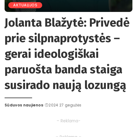
AKTUALIJOS
Jolanta Blažytė: Privedė
prie silpnaprotystės –
gerai ideologiškai
paruošta banda staiga
susirado naują lozungą
Sūduvos naujienos
2024 27 gegužės
Posted
by
– Reklama-