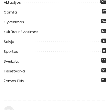
107
Aktualijos
37
Gamta
64
Gyvenimas
54
Kultūra ir švietimas
45
Šalyje
18
Sportas
36
Sveikata
98
Teisėtvarka
23
Žemės ūkis