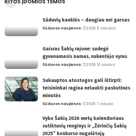
KITOS ĮDOMIOS TEMOS
Sūduvių kanklės – daugiau nei garsas
Sūduvos naujienos
2026 5 vasario
Posted
by
Gaisras Šakių rajone: sudegė
gyvenamasis namas, nukentėjo vyras
Sūduvos naujienos
2026 10 sausio
Posted
by
Sukauptos atostogos gali ištirpti:
teisininkai ragina nelaukti paskutinės
minutės
Sūduvos naujienos
2026 7 sausio
Posted
by
Vyko Šakių 2026 metų kalendoriaus
sutiktuvių renginys ir „Žėrinčių Šakių
2025“ konkurso nugalėtojų