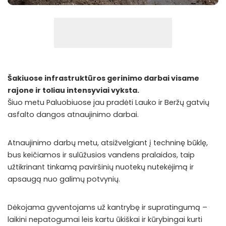
Šakiuose infrastruktūros gerinimo darbai visame
rajone ir toliau intensyviai vyksta.
Šiuo metu Paluobiuose jau pradėti Lauko ir Beržų gatvių
asfalto dangos atnaujinimo darbai.
Atnaujinimo darbų metu, atsižvelgiant į techninę būklę,
bus keičiamos ir sulūžusios vandens pralaidos, taip
užtikrinant tinkamą paviršinių nuotekų nutekėjimą ir
apsaugą nuo galimų potvynių.
Dėkojama gyventojams už kantrybę ir supratingumą –
laikini nepatogumai leis kartu ūkiškai ir kūrybingai kurti