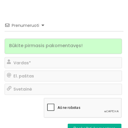
Prenumeruoti
Va
El.
pa
Sv