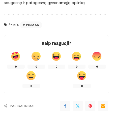
saugesnę ir patogesnę gyvenamąją aplinką.
PIRMAS
ŽYMĖS
Kaip reaguoji?
0
0
0
0
0
0
0
PASIDALINIMAI