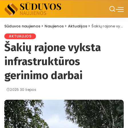
Sūduvos naujienos
>
Naujienos
>
Aktualijos
>
Šakių rajone vyksta infrastruktūros gerinimo darbai
AKTUALIJOS
Šakių rajone vyksta
infrastruktūros
gerinimo darbai
2025 30 liepos