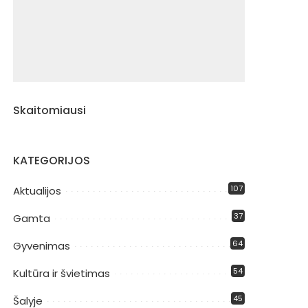
Skaitomiausi
KATEGORIJOS
107
Aktualijos
37
Gamta
64
Gyvenimas
54
Kultūra ir švietimas
45
Šalyje