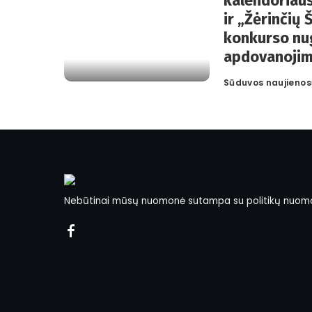
kalendoriaus
ir „Žėrinčių
konkurso nu
apdovanojim
Sūduvos naujienos
Posted
by
Nebūtinai mūsų nuomonė sutampa su politikų nuom