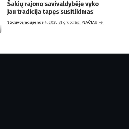
Šakių rajono savivaldybėje vyko
jau tradicija tapęs susitikimas
PLAČIAU
Sūduvos naujienos
2025 31 gruodžio
Posted
by