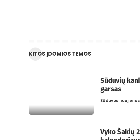
KITOS ĮDOMIOS TEMOS
Sūduvių kank
garsas
Sūduvos naujienos
Posted
by
Vyko Šakių 