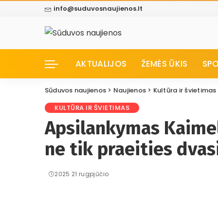
info@suduvosnaujienos.lt
AKTUALIJOS
ŽEMĖS ŪKIS
SP
Sūduvos naujienos
>
Naujienos
>
Kultūra ir švietimas
KULTŪRA IR ŠVIETIMAS
Apsilankymas Kaimeli
ne tik praeities dvas
2025 21 rugpjūčio