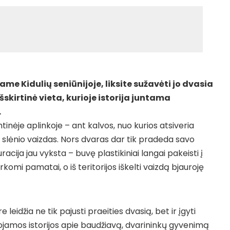
me Kidulių seniūnijoje, liksite sužavėti jo dvasia
šskirtinė vieta, kurioje istorija juntama
.
tinėje aplinkoje – ant kalvos, nuo kurios atsiveria
s
slėnio vaizdas. Nors dvaras dar tik pradeda savo
acija jau vyksta – buvę plastikiniai langai pakeisti į
komi pamatai, o iš teritorijos iškelti vaizdą bjauroję
eidžia ne tik pajusti praeities dvasią, bet ir įgyti
ojamos istorijos apie baudžiavą, dvarininkų gyvenimą