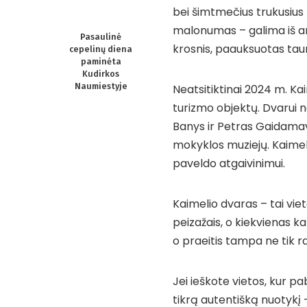
bei šimtmečius trukusius 
malonumas – galima iš art
Pasaulinė
krosnis, paauksuotas taur
cepelinų diena
paminėta
Kudirkos
Naumiestyje
Neatsitiktinai 2024 m. K
turizmo objektų. Dvarui n
Banys ir Petras Gaidamav
mokyklos muziejų. Kaimeli
paveldo atgaivinimui.
Kaimelio dvaras – tai viet
peizažais, o kiekvienas ka
o praeitis tampa ne tik 
Jei ieškote vietos, kur p
tikrą autentišką nuotykį 