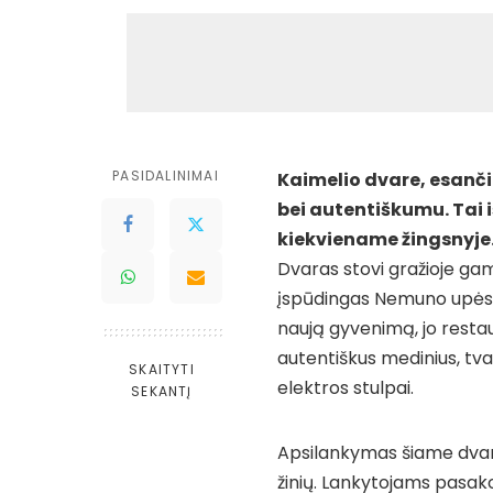
PASIDALINIMAI
Kaimelio dvare, esančia
bei autentiškumu. Tai i
kiekviename žingsnyje
Dvaras stovi gražioje gam
įspūdingas Nemuno upė
naują gyvenimą, jo restaur
autentiškus medinius, tvar
SKAITYTI
elektros stulpai.
SEKANTĮ
Apsilankymas šiame dvare l
žinių. Lankytojams pasak