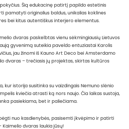
pokyčius. Šią edukacinę patirtį papildo estetinis
i pamatyti originalius baldus, unikalias koklines
es bei kitus autentiškus interjero elementus.
aimelio dvaras paskelbtas vienu sėkmingiausių Lietuvos
aują gyvenimą suteikia paveldo entuziastai Karolis
ičius, jau žinomi iš Kauno Art Deco bei Amsterdamo
o dvaras – trečiasis jų projektas, skirtas kultūros
a, kur istorija susitinka su vaizdingais Nemuno slėnio
mpelis kviečia atrasti ką nors naujo. Čia laikas sustoja,
ranka
pasiekiama, bet ir paliečiama.
abėgti nuo kasdienybės, pasisemti įkvėpimo ir patirti
– Kaimelio dvaras laukia jūsų!