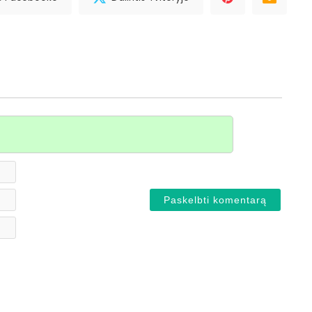
Vardas*
El.
paštas
Svetainė