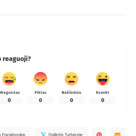
 reaguoji?
Mieguistas
Piktas
Nežiūrėsiu
Kvankt
0
0
0
0
is Facebooke
Dalintis Tviteryje