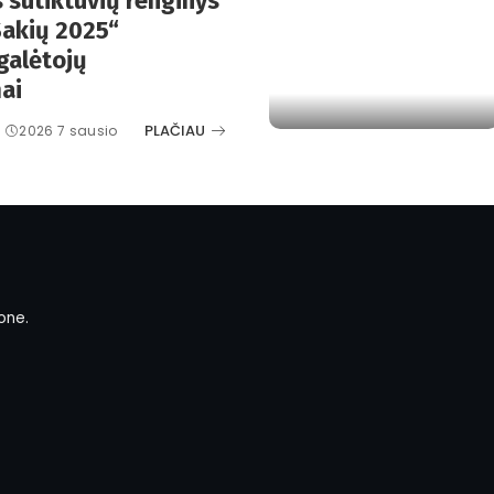
 sutiktuvių renginys
 Šakių 2025“
galėtojų
ai
PLAČIAU
2026 7 sausio
one.