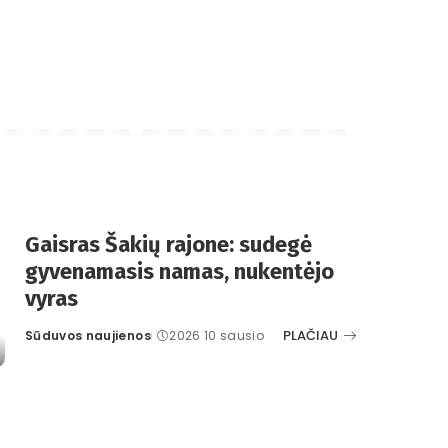
Gaisras Šakių rajone: sudegė
gyvenamasis namas, nukentėjo
vyras
PLAČIAU
Sūduvos naujienos
2026 10 sausio
Posted
by