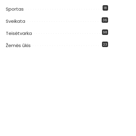
18
Sportas
36
Sveikata
98
Teisėtvarka
23
Žemės ūkis