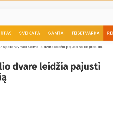
ORTAS
SVEIKATA
GAMTA
TEISĖTVARKA
RE
>
Apsilankymas Kaimelio dvare leidžia pajusti ne tik praeities dvasią
o dvare leidžia pajusti
ią