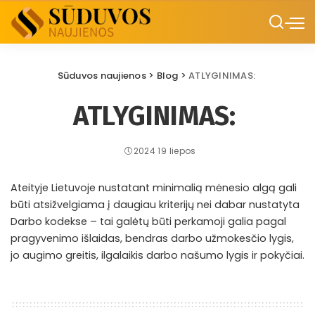
Sūduvos naujienos
>
Blog
>
ATLYGINIMAS:
ATLYGINIMAS:
2024 19 liepos
Ateityje Lietuvoje nustatant minimalią mėnesio algą gali
būti atsižvelgiama į daugiau kriterijų nei dabar nustatyta
Darbo kodekse – tai galėtų būti perkamoji galia pagal
pragyvenimo išlaidas, bendras darbo užmokesčio lygis,
jo augimo greitis, ilgalaikis darbo našumo lygis ir pokyčiai.