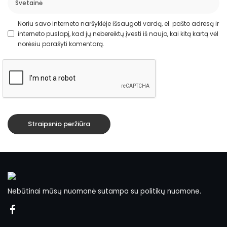
Noriu savo interneto naršyklėje išsaugoti vardą, el. pašto adresą ir
interneto puslapį, kad jų nebereiktų įvesti iš naujo, kai kitą kartą vėl
norėsiu parašyti komentarą.
Nebūtinai mūsų nuomonė sutampa su politikų nuomone.