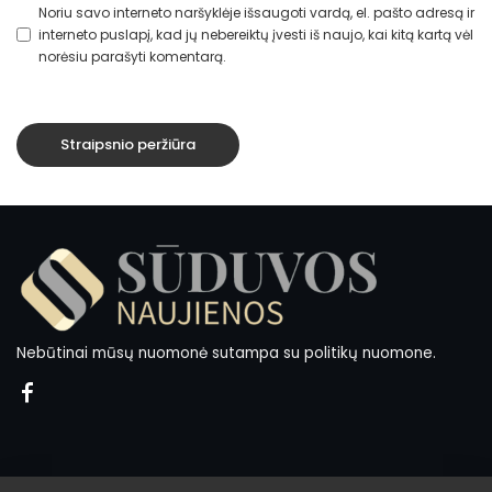
Noriu savo interneto naršyklėje išsaugoti vardą, el. pašto adresą ir
interneto puslapį, kad jų nebereiktų įvesti iš naujo, kai kitą kartą vėl
norėsiu parašyti komentarą.
Nebūtinai mūsų nuomonė sutampa su politikų nuomone.