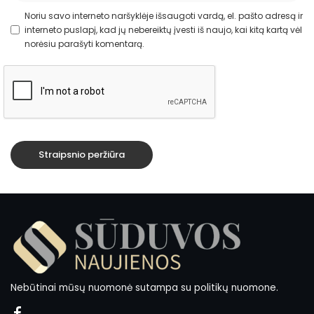
Noriu savo interneto naršyklėje išsaugoti vardą, el. pašto adresą ir
interneto puslapį, kad jų nebereiktų įvesti iš naujo, kai kitą kartą vėl
norėsiu parašyti komentarą.
Nebūtinai mūsų nuomonė sutampa su politikų nuomone.