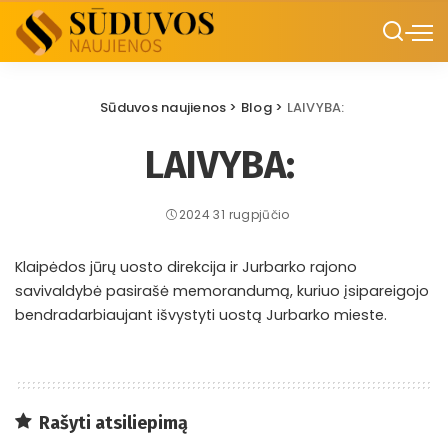
Sūduvos naujienos
>
Blog
>
LAIVYBA:
LAIVYBA:
2024 31 rugpjūčio
Klaipėdos jūrų uosto direkcija ir Jurbarko rajono
savivaldybė pasirašė memorandumą, kuriuo įsipareigojo
bendradarbiaujant išvystyti uostą Jurbarko mieste.
Rašyti atsiliepimą