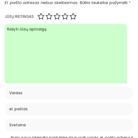
El. pašto adresas nebus skelbiamas.
Būtini laukeliai pažymėti
*
JŪSŲ REITINGAS
Noriu savo interneto naršyklėje išsaugoti vardą, el. pašto adresą ir