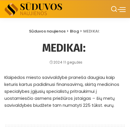
Sūduvos naujienos
>
Blog
>
MEDIKAI:
MEDIKAI:
2024 11 gegužės
Klaipėdos miesto savivaldybė praneša daugiau kaip
keturis kartus padidinusi finansavimą, skirtą medicinos
specialybes įgijusių specialistų pritraukimui į
uostamiesčio asmens priežiūros įstaigas – šių metų
savivaldybės biudžete tam numatyti 225 tūkst. eurų.