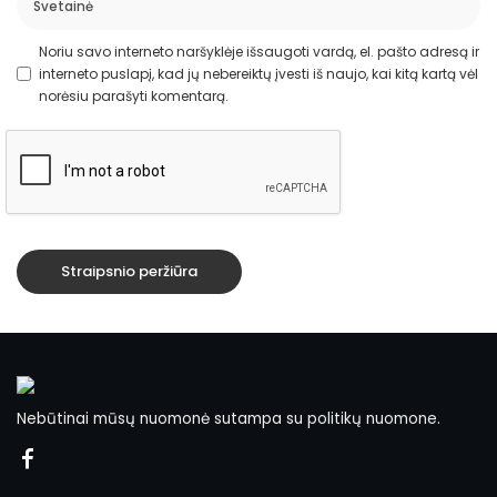
Noriu savo interneto naršyklėje išsaugoti vardą, el. pašto adresą ir
interneto puslapį, kad jų nebereiktų įvesti iš naujo, kai kitą kartą vėl
norėsiu parašyti komentarą.
Nebūtinai mūsų nuomonė sutampa su politikų nuomone.