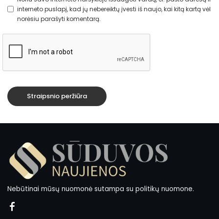
interneto puslapį, kad jų nebereiktų įvesti iš naujo, kai kitą kartą vėl
norėsiu parašyti komentarą.
Nebūtinai mūsų nuomonė sutampa su politikų nuomone.