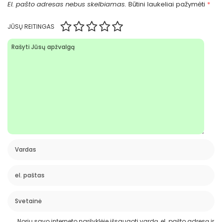
El. pašto adresas nebus skelbiamas.
Būtini laukeliai pažymėti
*
JŪSŲ REITINGAS
Noriu savo interneto naršyklėje išsaugoti vardą, el. pašto adresą ir