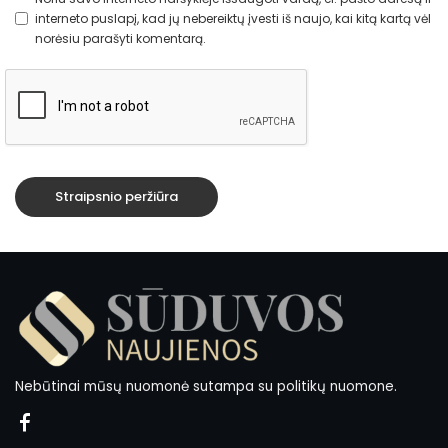
interneto puslapį, kad jų nebereiktų įvesti iš naujo, kai kitą kartą vėl
norėsiu parašyti komentarą.
Nebūtinai mūsų nuomonė sutampa su politikų nuomone.