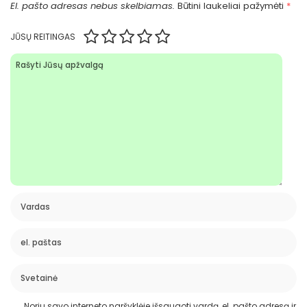
El. pašto adresas nebus skelbiamas.
Būtini laukeliai pažymėti
*
JŪSŲ REITINGAS
Noriu savo interneto naršyklėje išsaugoti vardą, el. pašto adresą ir