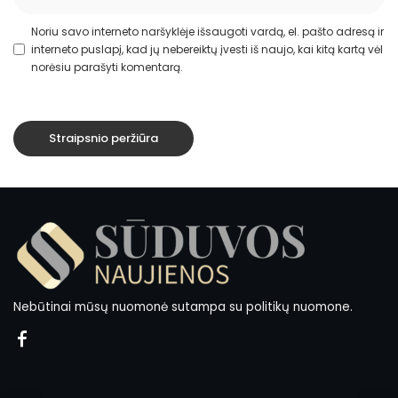
Noriu savo interneto naršyklėje išsaugoti vardą, el. pašto adresą ir
interneto puslapį, kad jų nebereiktų įvesti iš naujo, kai kitą kartą vėl
norėsiu parašyti komentarą.
Nebūtinai mūsų nuomonė sutampa su politikų nuomone.