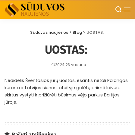
Sūduvos naujienos
>
Blog
>
UOSTAS:
UOSTAS:
2024 23 vasario
Nedidelis Šventosios jūrų uostas, esantis netoli Palangos
kurorto ir Latvijos sienos, ateityje galėtų priimti laivus,
skirtus vystyti ir prižiūrėti būsimus vėjo parkus Baltijos
jūroje.
Rašyti atsiliepimą