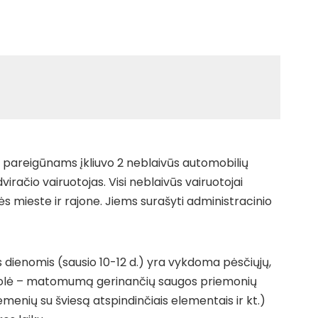
 pareigūnams įkliuvo 2 neblaivūs automobilių
dviračio vairuotojas. Visi neblaivūs vairuotojai
ės mieste ir rajone. Jiems surašyti administracinio
 dienomis (sausio 10-12 d.) yra vykdoma pėsčiųjų,
trolė – matomumą gerinančių saugos priemonių
iemenių su šviesą atspindinčiais elementais ir kt.)