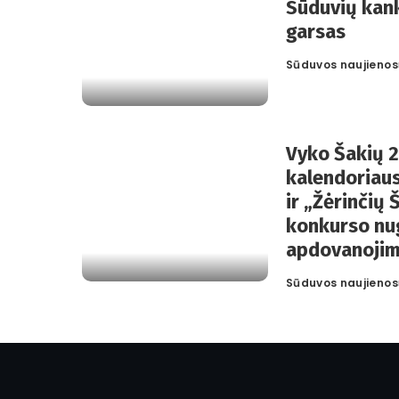
Sūduvių kank
garsas
Sūduvos naujienos
Posted
by
Vyko Šakių 
kalendoriaus
ir „Žėrinčių
konkurso nu
apdovanojim
Sūduvos naujienos
Posted
by