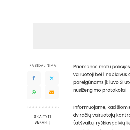
PASIDALINIMAI
Priemonės metu policijos
vairuotoji bei 1 neblaivus 
pareigūnams įkliuvo Šilut
nusižengimo protokolai.
Informuojame, kad šiomis
dviračių vairuotojų kon
SKAITYTI
(atšvaitų, ryškiaspalvių l
SEKANTĮ