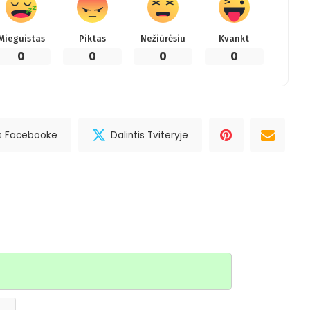
Mieguistas
Piktas
Nežiūrėsiu
Kvankt
0
0
0
0
is Facebooke
Dalintis Tviteryje
Vardas*