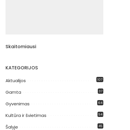
Skaitomiausi
KATEGORIJOS
107
Aktualijos
37
Gamta
64
Gyvenimas
54
Kultūra ir švietimas
45
Šalyje