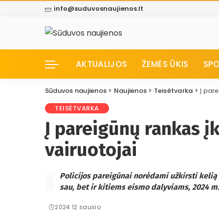
info@suduvosnaujienos.lt
AKTUALIJOS
ŽEMĖS ŪKIS
SP
Sūduvos naujienos
>
Naujienos
>
Teisėtvarka
>
Į par
TEISĖTVARKA
Į pareigūnų rankas į
vairuotojai
Policijos pareigūnai norėdami užkirsti keli
sau, bet ir kitiems eismo dalyviams, 2024 m. 
2024 12 sausio