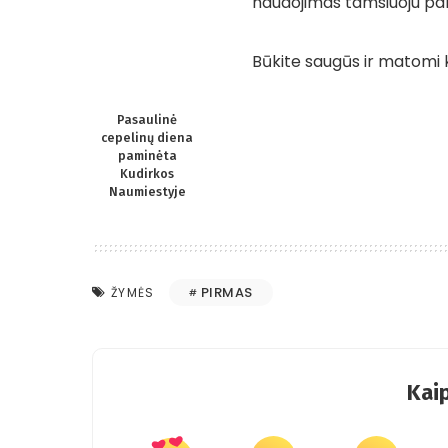
naudojimas tamsiuoju par
Būkite saugūs ir matomi k
Pasaulinė
cepelinų diena
paminėta
Kudirkos
Naumiestyje
PIRMAS
ŽYMĖS
Kaip