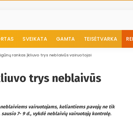
ORTAS
SVEIKATA
GAMTA
TEISĖTVARKA
RE
eigūnų rankas įkliuvo trys neblaivūs vairuotojai
kliuvo trys neblaivūs
ą neblaiviems vairuotojams, keliantiems pavojų ne tik
sausio 7- 9 d., vykdė neblaivių vairuotojų kontrolę.