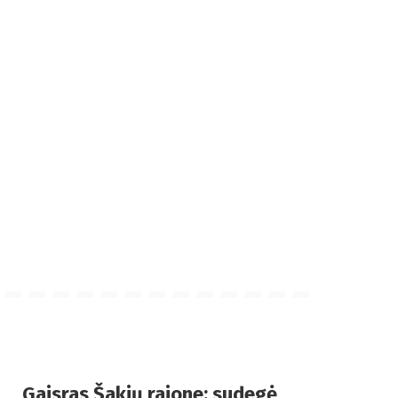
Gaisras Šakių rajone: sudegė