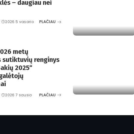
lės – daugiau nei
PLAČIAU
2026 5 vasario
2026 metų
 sutiktuvių renginys
 Šakių 2025“
galėtojų
ai
PLAČIAU
2026 7 sausio