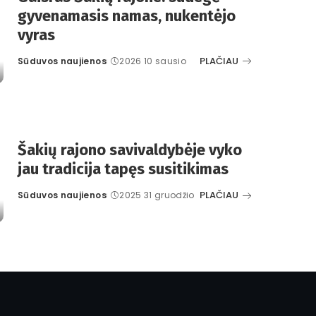
gyvenamasis namas, nukentėjo
vyras
PLAČIAU
Sūduvos naujienos
2026 10 sausio
Posted
by
Šakių rajono savivaldybėje vyko
jau tradicija tapęs susitikimas
PLAČIAU
Sūduvos naujienos
2025 31 gruodžio
Posted
by