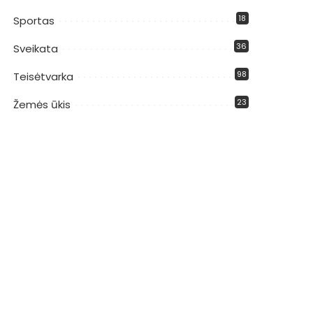
18
Sportas
36
Sveikata
98
Teisėtvarka
23
Žemės ūkis