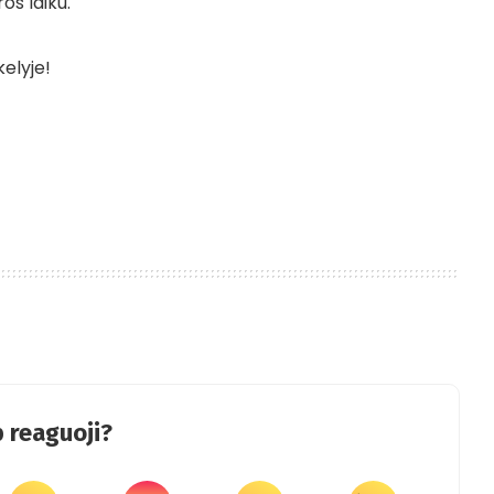
os laiku.
elyje!
 reaguoji?