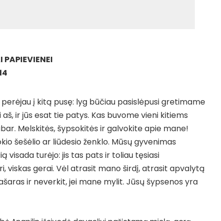
 PAPIEVIENEI
14
ik perėjau į kitą pusę: lyg būčiau pasislėpusi gretimame
aš, ir jūs esat tie patys. Kas buvome vieni kitiems
bar. Melskitės, šypsokitės ir galvokite apie mane!
kio šešėlio ar liūdesio ženklo. Mūsų gyvenimas
visada turėjo: jis tas pats ir toliau tęsiasi
i, viskas gerai. Vėl atrasit mano širdį, atrasit apvalytą
ašaras ir neverkit, jei mane mylit. Jūsų šypsenos yra