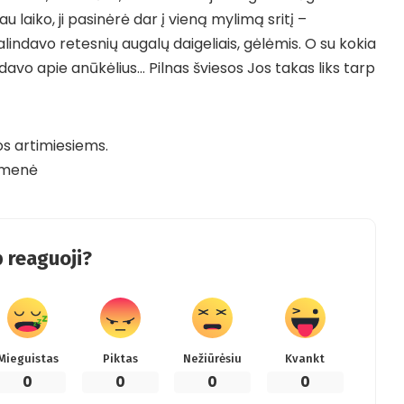
 laiko, ji pasinėrė dar į vieną mylimą sritį –
alindavo retesnių augalų daigeliais, gėlėmis. O su kokia
ėdavo apie anūkėlius… Pilnas šviesos Jos takas liks tarp
os artimiesiems.
omenė
 reaguoji?
Mieguistas
Piktas
Nežiūrėsiu
Kvankt
0
0
0
0