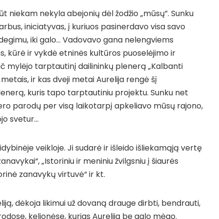
būt niekam nekyla abejonių dėl žodžio „mūsų”. Sunku
 darbus, iniciatyvas, į kuriuos pasinerdavo visa savo
užsidegimu, iki galo… Vadovavo gana nelengviems
, kūrė ir vykdė etninės kultūros puoselėjimo ir
 mylėjo tarptautinį dailininkų plenerą „Kalbanti
 metais, ir kas dveji metai Aurelija rengė šį
plenerą, kuris tapo tarptautiniu projektu. Sunku net
enero parodų per visą laikotarpį apkeliavo mūsų rajono,
ojo svetur…
idybinėje veikloje. Ji sudarė ir išleido išliekamąją vertę
zanavykai“, „Istoriniu ir meniniu žvilgsniu į šiaurės
orinė zanavykų virtuvė“ ir kt.
iją, dėkoja likimui už dovaną drauge dirbti, bendrauti,
odose, kelionėse, kurias Aurelija be galo mėgo.