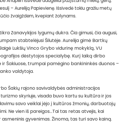
ė Anapilin išsivedė daugeliui pažįstamą mielą, gerą,
sulį – Aureliją Papievienę. Išsivedė tokiu gražiu metų
gpjūčio žvaigždėm, kvepiant žolynams.
tikra Zanavykijos lygumų dukra. Čia gimusi, čia augusi,
 trumpam stabtelėjusi Šilutėje. Aurelija gimė Bartkų
. Baigė Lukšių Vinco Grybo vidurinę mokyklą, VU
ografijos dėstytojos specialybę. Kurį laiką dirbo
e ir Šakiuose, trumpai pamėgino bankininkės duonos –
banko valdytoja.
rbo Šakių rajono savivaldybės administracijos
urizmo skyriuje, visada buvo kartu su kultūra ir jos
davimu savo veiklai įėjo į kultūros žmonių, darbuotojų
i. Ne vien iš pareigos…Tai tas retas atvejis, kai
 asmeninis gyvenimas. Žinoma, tas turi savo kainą.