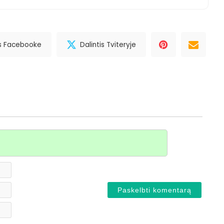
is Facebooke
Dalintis Tviteryje
Vardas*
El.
paštas
Svetainė