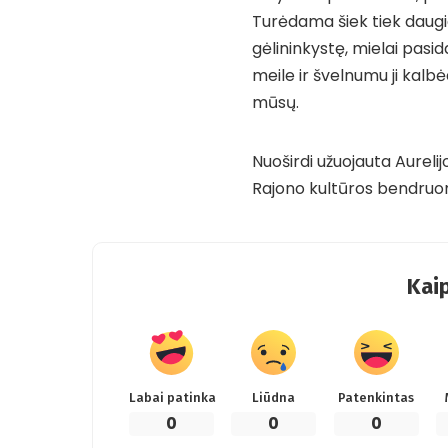
Turėdama šiek tiek daugiau
gėlininkystę, mielai pasid
meile ir švelnumu ji kalb
mūsų.
Nuoširdi užuojauta Aurelij
Rajono kultūros bendru
Kaip
Labai patinka
Liūdna
Patenkintas
0
0
0