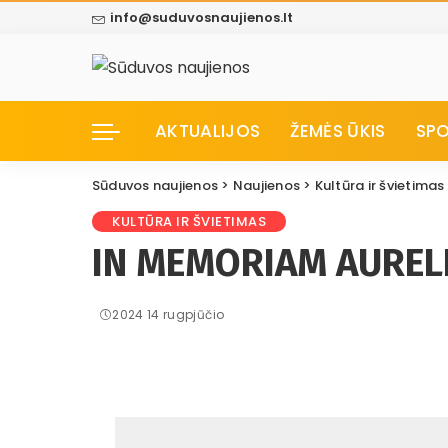
info@suduvosnaujienos.lt
AKTUALIJOS
ŽEMĖS ŪKIS
SP
Sūduvos naujienos
>
Naujienos
>
Kultūra ir švietimas
KULTŪRA IR ŠVIETIMAS
IN MEMORIAM AURELIJ
2024 14 rugpjūčio