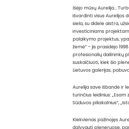
Išėjo mūsų Aurelija… Tur
išvardinti visus Aurelijos
siela, su didele aistra, 
investiciniams projektams
palaikymo projektus, ypač
žemė” – jis prasidėjo 1998
profesionalių dailininkų 
suskaičiuoti, kiek šio pl
Lietuvos galerijas, pabuv
Aurelija save išbandė ir le
turinčius leidinius: „Esam 
Sūduvos piliakalnius“, „Ist
Kiekvienas pažinojęs Aurel
dalyvauti pleneruose, par