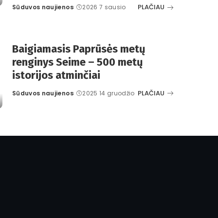
PLAČIAU
Sūduvos naujienos
2026 7 sausio
Posted
by
Baigiamasis Paprūsės metų
renginys Seime – 500 metų
istorijos atminčiai
PLAČIAU
Sūduvos naujienos
2025 14 gruodžio
Posted
by