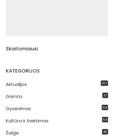
Skaitomiausi
KATEGORIJOS
107
Aktualijos
37
Gamta
64
Gyvenimas
54
Kultūra ir švietimas
45
Šalyje