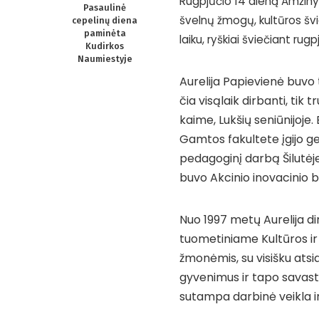
Rugpjūčio 14 dieną Amžinyb
Pasaulinė
švelnų žmogų, kultūros švie
cepelinų diena
paminėta
laiku, ryškiai šviečiant ru
Kudirkos
Naumiestyje
Aurelija Papievienė buvo 
čia visąlaik dirbanti, tik
kaime, Lukšių seniūnijoje
Gamtos fakultete įgijo ge
pedagoginį darbą Šilutėj
buvo Akcinio inovacinio 
Nuo 1997 metų Aurelija di
tuometiniame Kultūros ir t
žmonėmis, su visišku atsi
gyvenimus ir tapo savastim
sutampa darbinė veikla ir