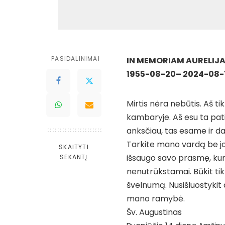
PASIDALINIMAI
IN MEMORIAM AURELIJAI
1955-08-20– 2024-08-
Mirtis nėra nebūtis. Aš t
kambaryje. Aš esu ta pati 
anksčiau, tas esame ir da
Tarkite mano vardą be jo
SKAITYTI
išsaugo savo prasmę, kurią 
SEKANTĮ
nenutrūkstamai. Būkit tikr
švelnumą. Nusišluostykit 
mano ramybė.
Šv. Augustinas