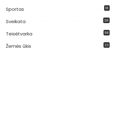
18
Sportas
36
Sveikata
98
Teisėtvarka
23
Žemės ūkis