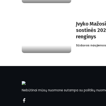
by
Įvyko Mažosi
sostinės 20
renginys
Sūduvos naujienos
Posted
by
Nebūtinai mūsų nuomonė sutampa su politikų nuom