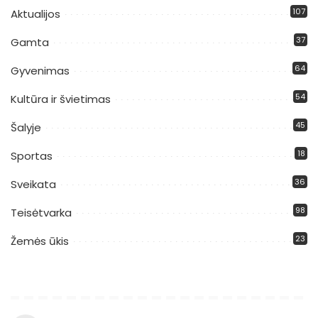
107
Aktualijos
37
Gamta
64
Gyvenimas
54
Kultūra ir švietimas
45
Šalyje
18
Sportas
36
Sveikata
98
Teisėtvarka
23
Žemės ūkis