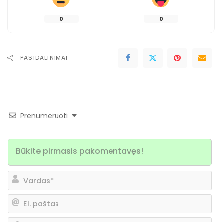
0
0
PASIDALINIMAI
Prenumeruoti
Va
El.
pa
Sv