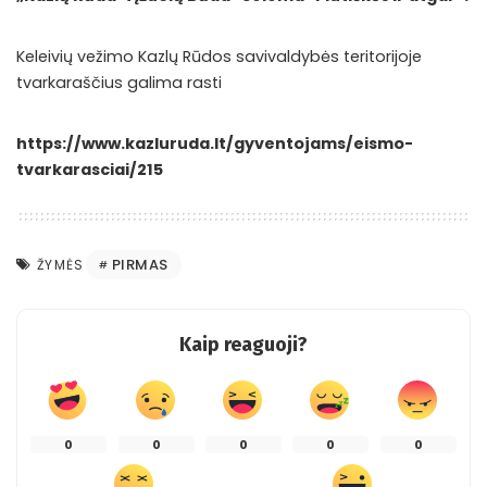
Keleivių vežimo Kazlų Rūdos savivaldybės teritorijoje
tvarkaraščius galima rasti
https://www.kazluruda.lt/gyventojams/eismo-
tvarkarasciai/215
PIRMAS
ŽYMĖS
Kaip reaguoji?
0
0
0
0
0