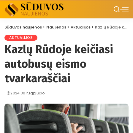
Sūduvos naujienos
>
Naujienos
>
Aktualijos
>
Kazlų Rūdoje keičiasi autobusų eismo tvarkaraščiai
AKTUALIJOS
Kazlų Rūdoje keičiasi
autobusų eismo
tvarkaraščiai
2024 30 rugpjūčio