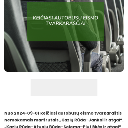
Nuo 2024-09-01 keičiasi autobusų eismo tvarkaraštis
nemokamais maršrutais „Kazlų Rūda–Jankai ir atgal“.
„Kazlų Rūda–Ąžuolų Būda–Selema–Plutiškės ir atgal“ .