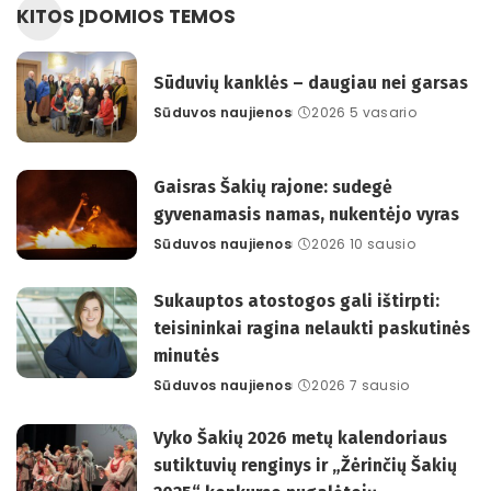
KITOS ĮDOMIOS TEMOS
Sūduvių kanklės – daugiau nei garsas
Sūduvos naujienos
2026 5 vasario
Posted
by
Gaisras Šakių rajone: sudegė
gyvenamasis namas, nukentėjo vyras
Sūduvos naujienos
2026 10 sausio
Posted
by
Sukauptos atostogos gali ištirpti:
teisininkai ragina nelaukti paskutinės
minutės
Sūduvos naujienos
2026 7 sausio
Posted
by
Vyko Šakių 2026 metų kalendoriaus
sutiktuvių renginys ir „Žėrinčių Šakių