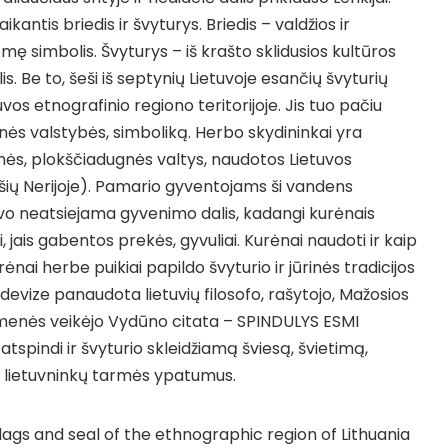
kantis briedis ir švyturys. Briedis – valdžios ir
mę simbolis. Švyturys – iš krašto sklidusios kultūros
is. Be to, šeši iš septynių Lietuvoje esančių švyturių
os etnografinio regiono teritorijoje. Jis tuo pačiu
ūrinės valstybės, simboliką. Herbo skydininkai yra
inės, plokščiadugnės valtys, naudotos Lietuvos
ršių Nerijoje). Pamario gyventojams ši vandens
o neatsiejama gyvenimo dalis, kadangi kurėnais
 jais gabentos prekės, gyvuliai. Kurėnai naudoti ir kaip
nai herbe puikiai papildo švyturio ir jūrinės tradicijos
 devize panaudota lietuvių filosofo, rašytojo, Mažosios
uomenės veikėjo Vydūno citata – SPINDULYS ESMI
tspindi ir švyturio skleidžiamą šviesą, švietimą,
ir lietuvninkų tarmės ypatumus.
lags and seal of the ethnographic region of Lithuania