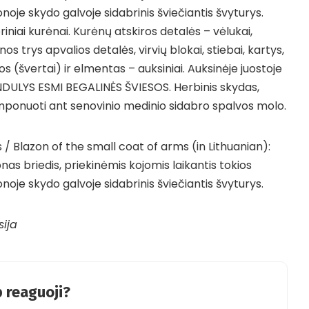
noje skydo galvoje sidabrinis šviečiantis švyturys.
iniai kurėnai. Kurėnų atskiros detalės – vėlukai,
os trys apvalios detalės, virvių blokai, stiebai, kartys,
žos (švertai) ir elmentas – auksiniai. Auksinėje juostoje
INDULYS ESMI BEGALINĖS ŠVIESOS. Herbinis skydas,
omponuoti ant senovinio medinio sidabro spalvos molo.
 Blazon of the small coat of arms (in Lithuanian):
as briedis, priekinėmis kojomis laikantis tokios
noje skydo galvoje sidabrinis šviečiantis švyturys.
sija
 reaguoji?