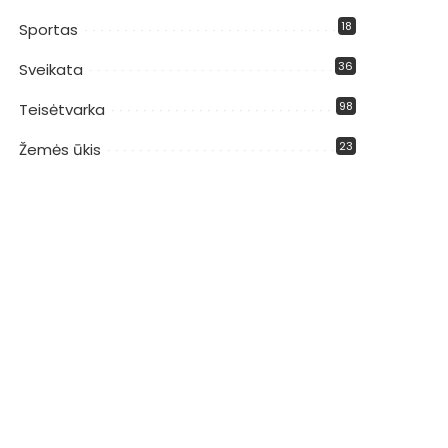
18
Sportas
36
Sveikata
98
Teisėtvarka
23
Žemės ūkis