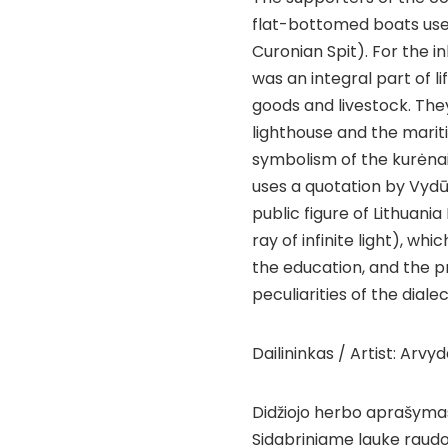
flat-bottomed boats used
Curonian Spit). For the i
was an integral part of li
goods and livestock. The
lighthouse and the mari
symbolism of the kurėnai
uses a quotation by Vydūn
public figure of Lithuan
ray of infinite light), wh
the education, and the pr
peculiarities of the dialec
Dailininkas / Artist: Arvyd
Didžiojo herbo aprašymas 
Sidabriniame lauke raudon