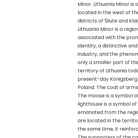
Minor. Lithuania Minor is 
located in the west of th
districts of Šilutė and K
Lithuania Minor is a regio
associated with the promo
identity, a distinctive a
industry, and the phenom
only a smaller part of th
territory of Lithuania tod
present-day Königsberg (
Poland. The coat of arms
The moose is a symbol of
lighthouse is a symbol of 
emanated from the region
are located in the territ
the same time, it reinfor
The supporters of the co