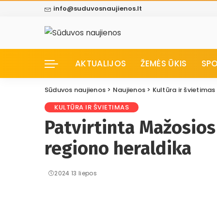
info@suduvosnaujienos.lt
AKTUALIJOS
ŽEMĖS ŪKIS
SP
Sūduvos naujienos
>
Naujienos
>
Kultūra ir švietimas
KULTŪRA IR ŠVIETIMAS
Patvirtinta Mažosios
regiono heraldika
2024 13 liepos