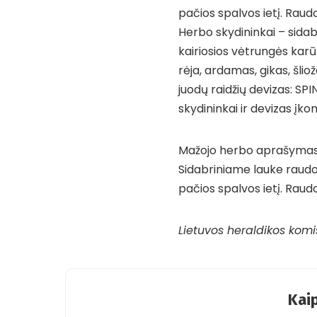
pačios spalvos ietį. Raudo
Herbo skydininkai – sidabr
kairiosios vėtrungės karūn
rėja, ardamas, gikas, šlio
juodų raidžių devizas: SP
skydininkai ir devizas įk
Mažojo herbo aprašymas /
Sidabriniame lauke raudon
pačios spalvos ietį. Raudo
Lietuvos heraldikos komi
Kaip