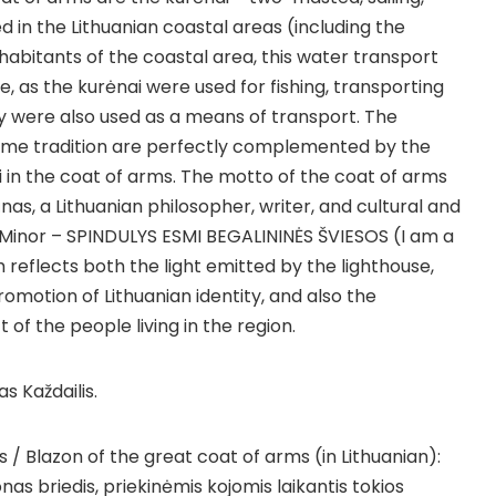
 in the Lithuanian coastal areas (including the
nhabitants of the coastal area, this water transport
fe, as the kurėnai were used for fishing, transporting
y were also used as a means of transport. The
time tradition are perfectly complemented by the
 in the coat of arms. The motto of the coat of arms
as, a Lithuanian philosopher, writer, and cultural and
ia Minor – SPINDULYS ESMI BEGALININĖS ŠVIESOS (I am a
ich reflects both the light emitted by the lighthouse,
omotion of Lithuanian identity, and also the
t of the people living in the region.
as Každailis.
/ Blazon of the great coat of arms (in Lithuanian):
as briedis, priekinėmis kojomis laikantis tokios