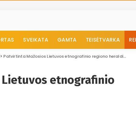
ORTAS
SVEIKATA
GAMTA
TEISĖTVARKA
RE
>
Patvirtinta Mažosios Lietuvos etnografinio regiono heraldika
 Lietuvos etnografinio