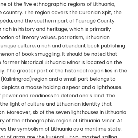
one of the five ethnographic regions of Lithuania,
e country. The region covers the Curonian Spit, the
laipėda, and the southern part of Tauragė County.
n rich in history and heritage, which is primarily
tion of literary values, patriotism, Lithuanian
nd unique culture, a rich and abundant book publishing
enon of book smuggling. It should be noted that
e former historical Lithuania Minor is located on the
ay. The greater part of the historical region lies in the
Kaliningrad)region and a small part belongs to
 depicts a moose holding a spear and a lighthouse.
 power and readiness to defend one’s land. The
the light of culture and Lithuanian identity that
. Moreover, six of the seven lighthouses in Lithuania
ory of the ethnographic region of Lithuania Minor. At
ces the symbolism of Lithuania as a maritime state.
at of arms are the kurėnai – two-masted, sailing,