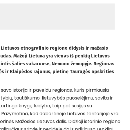
Lietuvos etnografinio regiono didysis ir mažasis
audas. Mažoji Lietuva yra vienas iš penkių Lietuvos
ytintis šalies vakaruose, Nemuno žemupyje. Regionas
tės ir Klaipėdos rajonus, pietinę Tauragės apskrities
 savo istorija ir paveldu regionas, kuris pirmiausia
ertybių, tautiškumo, lietuvybės puoselėjimu, savita ir
 turtinga knygų leidyba, taip pat susijęs su
ažymėtina, kad dabartinėje Lietuvos teritorijoje yra
orinės Mažosios Lietuvos dalis. Didžioji istorinio regiono
aliaučiaus srityje ir nedidelė dalis priklauso Lenkijai.