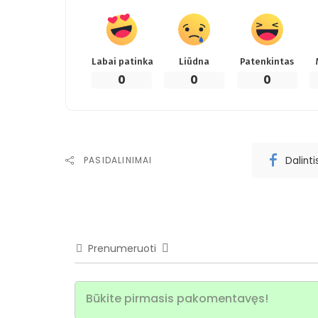
Labai patinka
Liūdna
Patenkintas
0
0
0
Dalint
PASIDALINIMAI
Prenumeruoti