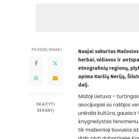
PASIDALINIMAI
Naujai sukurtas Mažosios 
herbai, vėliavos ir antsp
etnografinių regionų, pl
apima Kuršių Neriją, Šilu
dalį.
Mažoji Lietuva – turtingas
asocijuojasi su raštijos v
SKAITYTI
SEKANTĮ
unikalia kultūra, gausia ir
knygnešystės fenomenu. P
tik mažesnioji buvusios ist
dalis plyti dabartinėje Kar