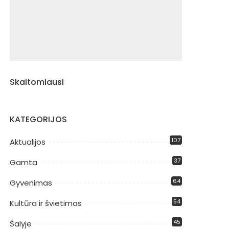
Skaitomiausi
KATEGORIJOS
107
Aktualijos
37
Gamta
64
Gyvenimas
54
Kultūra ir švietimas
45
Šalyje