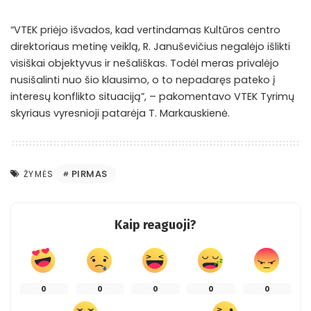
“VTEK priėjo išvados, kad vertindamas Kultūros centro
direktoriaus metinę veiklą, R. Januševičius negalėjo išlikti
visiškai objektyvus ir nešališkas. Todėl meras privalėjo
nusišalinti nuo šio klausimo, o to nepadaręs pateko į
interesų konflikto situaciją”, – pakomentavo VTEK Tyrimų
skyriaus vyresnioji patarėja T. Markauskienė.
PIRMAS
ŽYMĖS
Kaip reaguoji?
0
0
0
0
0