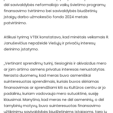
dėl savivaldybės neformaliojo vaikų švietimo programų
finansavimo tvirtinimo bei savivaldybės biudžetinių
įstaigų darbo užmokesčio fondo 2024 metais
patvirtinimo.
Atlikusi tyrimą VTEK konstatavo, kad minėtais veiksmais R.
Januševičius nepažeidė Viešųjų ir privačių interesų
derinimo įstatymo.
„Vertinant sprendimų turinį, tiesioginis ir akivaizdus mero
ar jam artimo asmens privatus interesas nenustatytas.
Nerasta duomenų, kad meras buvo asmeniškai
suinteresuotas sprendimais, kuriais buvos skiriamas
finansavimas ar sprendžiami kiti su Kultūros centru ar jo
padaliniu, kuriam vadovauja mero sutuoktinė, susiję
klausimai. Manytina, kad meras ne dėl asmeninių, o dėl
tarnybinių motyvų, buvo suinteresuotas finansavimo
užtikrinimu savivaldybės biudžetinėms įstaigoms, tarp jų