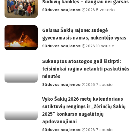
Sūduvių kanklės – daugiau nei garsas
Sūduvos naujienos
2026 5 vasario
Posted
by
Gaisras Šakių rajone: sudegė
gyvenamasis namas, nukentėjo vyras
Sūduvos naujienos
2026 10 sausio
Posted
by
Sukauptos atostogos gali ištirpti:
teisininkai ragina nelaukti paskutinės
minutės
Sūduvos naujienos
2026 7 sausio
Posted
by
Vyko Šakių 2026 metų kalendoriaus
sutiktuvių renginys ir „Žėrinčių Šakių
2025“ konkurso nugalėtojų
apdovanojimai
Sūduvos naujienos
2026 7 sausio
Posted