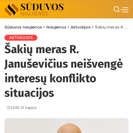
Sūduvos naujienos
>
Naujienos
>
Aktualijos
>
Šakių meras R. Januševičius neišvengė interesų konflikto situacijos
AKTUALIJOS
Šakių meras R.
Januševičius neišvengė
interesų konflikto
situacijos
2025 31 liepos