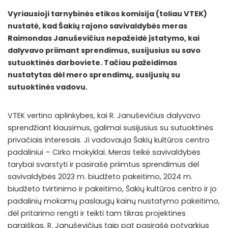
Vyriausioji tarnybinės etikos komisija (toliau VTEK)
nustatė, kad Šakių rajono savivaldybės meras
Raimondas Januševičius nepažeidė įstatymo, kai
dalyvavo priimant sprendimus, susijusius su savo
sutuoktinės darboviete. Tačiau pažeidimas
nustatytas dėl mero sprendimų, susijusių su
sutuoktinės vadovu.
VTEK vertino aplinkybes, kai R. Januševičius dalyvavo
sprendžiant klausimus, galimai susijusius su sutuoktinės
privačiais interesais. Ji vadovauja Šakių kultūros centro
padaliniui – Cirko mokyklai. Meras teikė savivaldybės
tarybai svarstyti ir pasirašė priimtus sprendimus dėl
savivaldybės 2023 m. biudžeto pakeitimo, 2024 m.
biudžeto tvirtinimo ir pakeitimo, Šakių kultūros centro ir jo
padalinių mokamų paslaugų kainų nustatymo pakeitimo,
dėl pritarimo rengti ir teikti tam tikras projektines
paraiškas. R. Januševičius taip pat pasirašė potvarkius