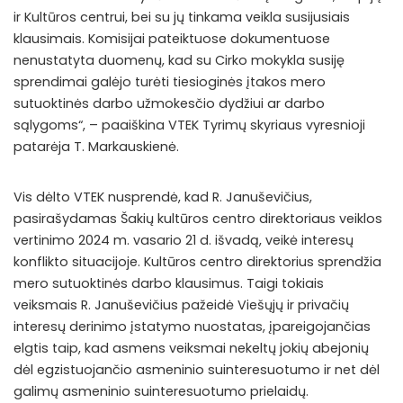
ir Kultūros centrui, bei su jų tinkama veikla susijusiais
klausimais. Komisijai pateiktuose dokumentuose
nenustatyta duomenų, kad su Cirko mokykla susiję
sprendimai galėjo turėti tiesioginės įtakos mero
sutuoktinės darbo užmokesčio dydžiui ar darbo
sąlygoms“, – paaiškina VTEK Tyrimų skyriaus vyresnioji
patarėja T. Markauskienė.
Vis dėlto VTEK nusprendė, kad R. Januševičius,
pasirašydamas Šakių kultūros centro direktoriaus veiklos
vertinimo 2024 m. vasario 21 d. išvadą, veikė interesų
konflikto situacijoje. Kultūros centro direktorius sprendžia
mero sutuoktinės darbo klausimus. Taigi tokiais
veiksmais R. Januševičius pažeidė Viešųjų ir privačių
interesų derinimo įstatymo nuostatas, įpareigojančias
elgtis taip, kad asmens veiksmai nekeltų jokių abejonių
dėl egzistuojančio asmeninio suinteresuotumo ir net dėl
galimų asmeninio suinteresuotumo prielaidų.