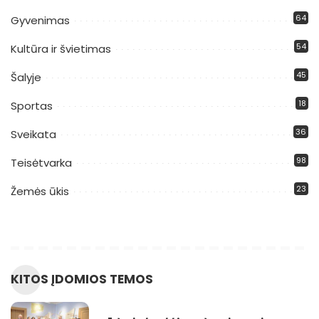
64
Gyvenimas
54
Kultūra ir švietimas
45
Šalyje
18
Sportas
36
Sveikata
98
Teisėtvarka
23
Žemės ūkis
KITOS ĮDOMIOS TEMOS