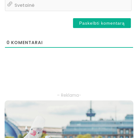
Sv
0
KOMENTARAI
– Reklama-