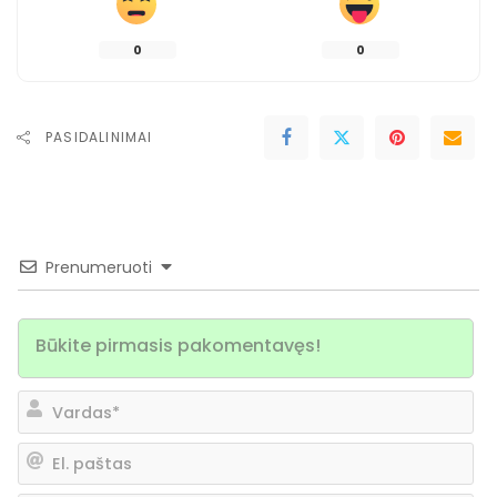
0
0
PASIDALINIMAI
Prenumeruoti
Va
El.
pa