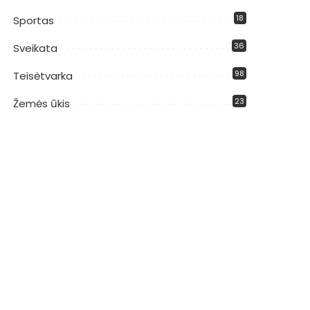
18
Sportas
36
Sveikata
98
Teisėtvarka
23
Žemės ūkis