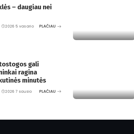
lės – daugiau nei
PLAČIAU
2026 5 vasario
tostogos gali
ininkai ragina
kutinės minutės
PLAČIAU
2026 7 sausio