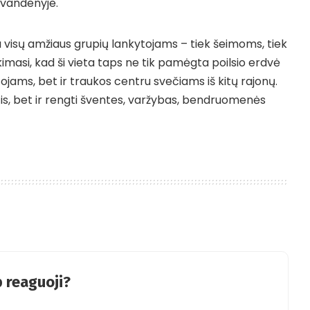
 vandenyje.
a visų amžiaus grupių lankytojams – tiek šeimoms, tiek
kimasi, kad ši vieta taps ne tik pamėgta poilsio erdvė
ojams, bet ir traukos centru svečiams iš kitų rajonų.
ėtis, bet ir rengti šventes, varžybas, bendruomenės
 reaguoji?