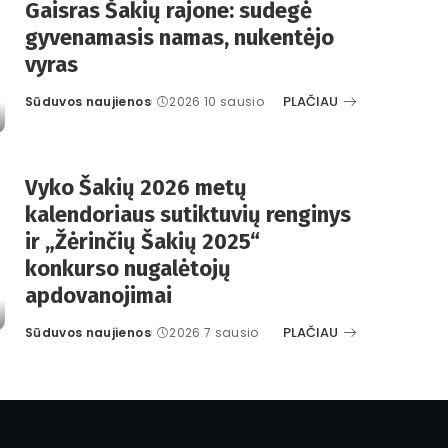
Gaisras Šakių rajone: sudegė
gyvenamasis namas, nukentėjo
vyras
PLAČIAU
Sūduvos naujienos
2026 10 sausio
Posted
by
Vyko Šakių 2026 metų
kalendoriaus sutiktuvių renginys
ir „Žėrinčių Šakių 2025“
konkurso nugalėtojų
apdovanojimai
PLAČIAU
Sūduvos naujienos
2026 7 sausio
Posted
by