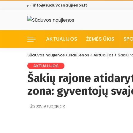
info@suduvosnaujienos.lt
AKTUALIJOS
ŽEMĖS ŪKIS
SP
Sūduvos naujienos
>
Naujienos
>
Aktualijos
>
Šakių ra
AKTUALIJOS
Šakių rajone atidaryt
zona: gyventojų svaj
2025 9 rugpjūčio