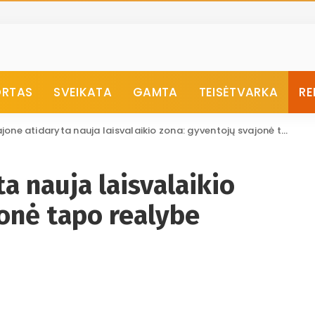
ORTAS
SVEIKATA
GAMTA
TEISĖTVARKA
RE
jone atidaryta nauja laisvalaikio zona: gyventojų svajonė tapo realybe
a nauja laisvalaikio
onė tapo realybe