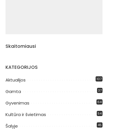
Skaitomiausi
KATEGORIJOS
107
Aktualijos
37
Gamta
64
Gyvenimas
54
Kultūra ir švietimas
45
Šalyje