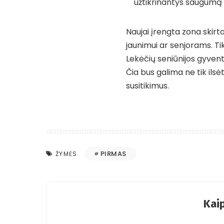
užtikrinantys saugumą
Naujai įrengta zona skirt
jaunimui ar senjorams. Ti
Lekėčių seniūnijos gyvent
Čia bus galima ne tik ils
susitikimus.
PIRMAS
ŽYMĖS
Kaip