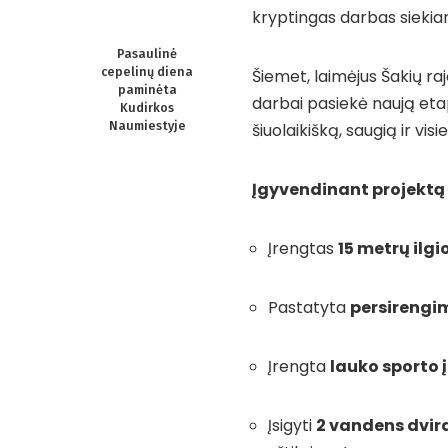
kryptingas darbas siekiant
Pasaulinė
cepelinų diena
Šiemet, laimėjus Šakių ra
paminėta
darbai pasiekė naują etap
Kudirkos
Naumiestyje
šiuolaikišką, saugią ir vis
Įgyvendinant projektą 
Įrengtas
15 metrų ilgi
Pastatyta
persirengi
Įrengta
lauko sporto 
Įsigyti
2 vandens dvir