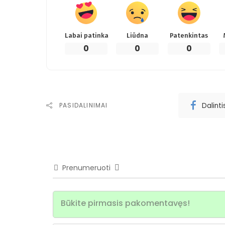
Labai patinka
Liūdna
Patenkintas
0
0
0
Dalint
PASIDALINIMAI
Prenumeruoti