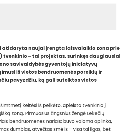
ai atidaryta naujai įrengta laisvalaikio zona prie
 tvenkinio – tai projektas, surinkęs daugiausiai
jono savivaldybės gyventojų iniciatyvų
gimusi iš vietos bendruomenės poreikių ir
čiu pavyzdžiu, ką gali sutelktos vietos
ešimtmetį keitėsi iš pelkėto, apleisto tvenkinio į
gišką zoną. Pirmuosius žingsnius žengė Lekėčių
yviais bendruomenės nariais: buvo valoma aplinka,
as dumblas, atvežtas smėlis – visa tai ilgas, bet