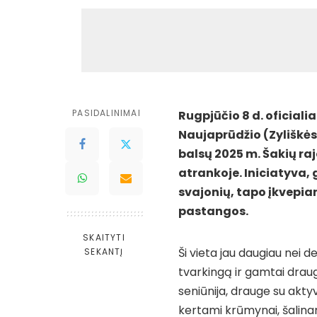
PASIDALINIMAI
Rugpjūčio 8 d. oficiali
Naujaprūdžio (Zyliškės)
balsų 2025 m. Šakių ra
atrankoje. Iniciatyva, 
svajonių, tapo įkvepian
pastangos.
SKAITYTI
Ši vieta jau daugiau nei d
SEKANTĮ
tvarkingą ir gamtai drau
seniūnija, drauge su akt
kertami krūmynai, šalinam