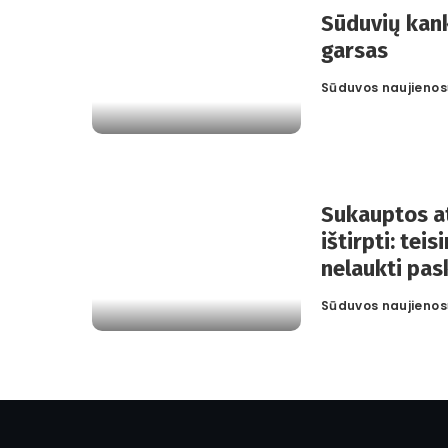
Sūduvių kank
garsas
Sūduvos naujienos
Posted
by
Sukauptos a
ištirpti: teis
nelaukti pas
Sūduvos naujienos
Posted
by