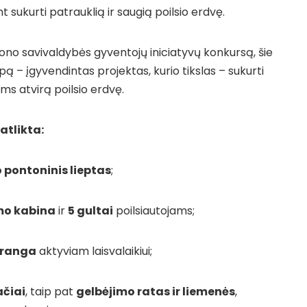
 sukurti patrauklią ir saugią poilsio erdvę.
jono savivaldybės gyventojų iniciatyvų konkursą, šie
ą – įgyvendintas projektas, kurio tikslas – sukurti
iems atvirą poilsio erdvę.
atlikt
a:
o pontoninis lieptas
;
mo kabina
ir
5 gultai
poilsiautojams;
įranga
aktyviam laisvalaikiui;
ačiai
, taip pat
gelbėjimo ratas ir liemenės
,