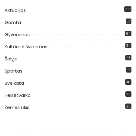
107
Aktualijos
37
Gamta
64
Gyvenimas
54
Kultūra ir švietimas
45
Šalyje
18
Sportas
36
Sveikata
98
Teisėtvarka
23
Žemės ūkis