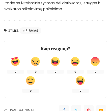
Pradėtas ikiteisminis tyrimas dėl darbuotojų saugos ir
sveikatos reikalavimų pažeidimo.
PIRMAS
ŽYMĖS
Kaip reaguoji?
0
0
0
0
0
0
0
PASIDALINIMAI