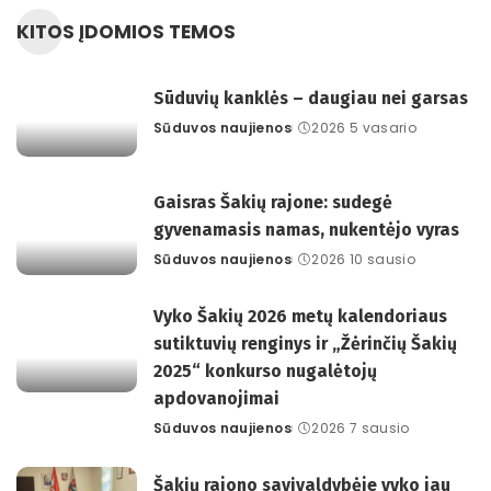
KITOS ĮDOMIOS TEMOS
Sūduvių kanklės – daugiau nei garsas
Sūduvos naujienos
2026 5 vasario
Posted
by
Gaisras Šakių rajone: sudegė
gyvenamasis namas, nukentėjo vyras
Sūduvos naujienos
2026 10 sausio
Posted
by
Vyko Šakių 2026 metų kalendoriaus
sutiktuvių renginys ir „Žėrinčių Šakių
2025“ konkurso nugalėtojų
apdovanojimai
Sūduvos naujienos
2026 7 sausio
Posted
by
Šakių rajono savivaldybėje vyko jau