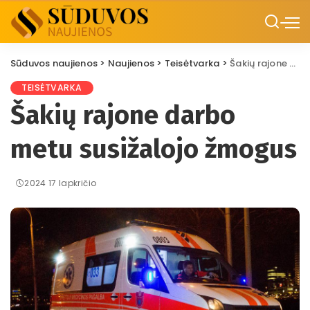
Sūduvos naujienos
>
Naujienos
>
Teisėtvarka
>
Šakių rajone darbo metu susižalojo žmogus
TEISĖTVARKA
Šakių rajone darbo
metu susižalojo žmogus
2024 17 lapkričio