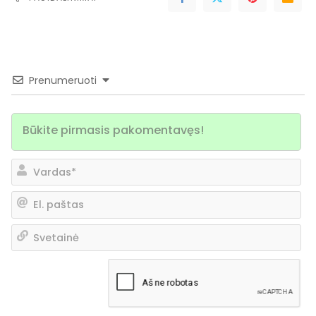
Prenumeruoti
Va
El.
pa
Sv