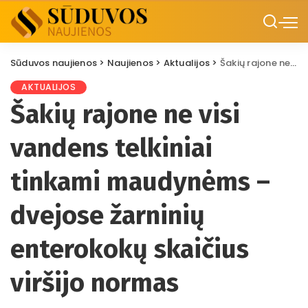
Sūduvos naujienos
>
Naujienos
>
Aktualijos
>
Šakių rajone ne visi vandens telkiniai tinkami maudynėms – dvejose žarninių enterokokų skaičius viršijo normas
AKTUALIJOS
Šakių rajone ne visi
vandens telkiniai
tinkami maudynėms –
dvejose žarninių
enterokokų skaičius
viršijo normas