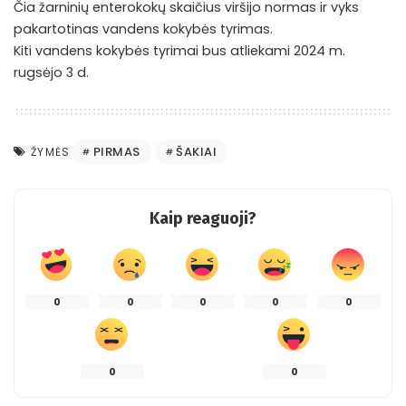
Čia žarninių enterokokų skaičius viršijo normas ir vyks
pakartotinas vandens kokybės tyrimas.
Kiti vandens kokybės tyrimai bus atliekami 2024 m.
rugsėjo 3 d.
PIRMAS
ŠAKIAI
ŽYMĖS
Kaip reaguoji?
0
0
0
0
0
0
0