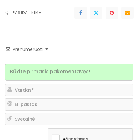
PASIDALINIMAI
Prenumeruoti
Va
El.
pa
Sv