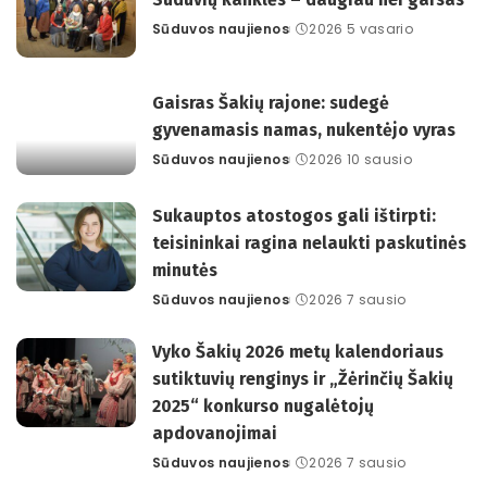
Sūduvos naujienos
2026 5 vasario
Posted
by
Gaisras Šakių rajone: sudegė
gyvenamasis namas, nukentėjo vyras
Sūduvos naujienos
2026 10 sausio
Posted
by
Sukauptos atostogos gali ištirpti:
teisininkai ragina nelaukti paskutinės
minutės
Sūduvos naujienos
2026 7 sausio
Posted
by
Vyko Šakių 2026 metų kalendoriaus
sutiktuvių renginys ir „Žėrinčių Šakių
2025“ konkurso nugalėtojų
apdovanojimai
Sūduvos naujienos
2026 7 sausio
Posted