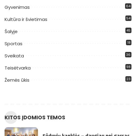
64
Gyvenimas
54
Kultūra ir švietimas
45
Šalyje
18
Sportas
36
Sveikata
98
Teisėtvarka
23
Žemės ūkis
KITOS ĮDOMIOS TEMOS
Sūduvių kanklės – daugiau nei garsas