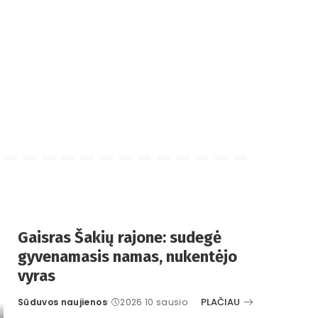
Gaisras Šakių rajone: sudegė
gyvenamasis namas, nukentėjo
vyras
PLAČIAU
Sūduvos naujienos
2026 10 sausio
Posted