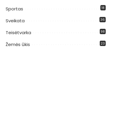
18
Sportas
36
Sveikata
98
Teisėtvarka
23
Žemės ūkis