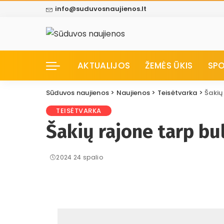
info@suduvosnaujienos.lt
AKTUALIJOS
ŽEMĖS ŪKIS
SP
Sūduvos naujienos
>
Naujienos
>
Teisėtvarka
>
Šakių
TEISĖTVARKA
Šakių rajone tarp bu
2024 24 spalio