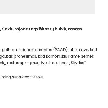
į, Šakių rajone tarp iškastų bulvių rastas
 ir gelbėjimo departamentas (PAGD) informavo, kad
al. gautas pranešimas, kad Ramoniškių kaime, žemės
vių, rastas sprogmuo, įvestas planas „Skydas“.
 miną sunaikino vietoje.