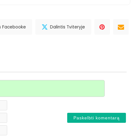
is Facebooke
Dalintis Tviteryje
Vardas*
El.
paštas
Svetainė