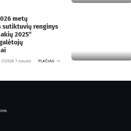
2026 metų
 sutiktuvių renginys
 Šakių 2025“
galėtojų
ai
PLAČIAU
2026 7 sausio
one.