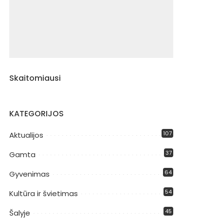
Skaitomiausi
KATEGORIJOS
107
Aktualijos
37
Gamta
64
Gyvenimas
54
Kultūra ir švietimas
45
Šalyje