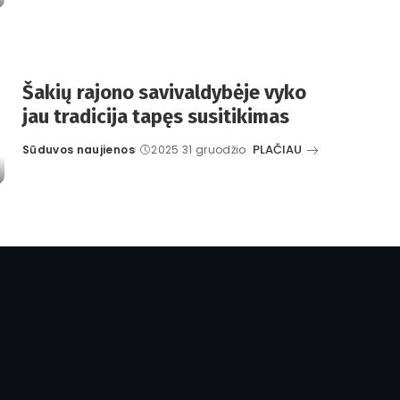
by
Šakių rajono savivaldybėje vyko
jau tradicija tapęs susitikimas
PLAČIAU
Sūduvos naujienos
2025 31 gruodžio
Posted
by