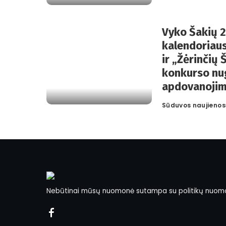
Vyko Šakių 
kalendoriaus
ir „Žėrinčių
konkurso nu
apdovanojim
Sūduvos naujienos
Posted
by
Nebūtinai mūsų nuomonė sutampa su politikų nuom