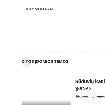
0
KOMENTARAI
KITOS ĮDOMIOS TEMOS
Sūduvių kank
garsas
Sūduvos naujienos
Posted
by