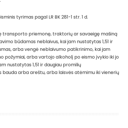
.
isminis tyrimas pagal LR BK 281-1 str. 1 d.
ę transporto priemonę, traktorių ar savaeigę mašiną
avimo būdamas neblaivus, kai jam nustatytas 1,51 ir
umas, arba vengė neblaivumo patikrinimo, kai jam
 požymiai, arba vartojo alkoholį po eismo įvykio iki jo
am nustatytas 1,51 ir daugiau promilių
bauda arba areštu, arba laisvės atėmimu iki vienerių