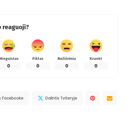
 reaguoji?
Mieguistas
Piktas
Nežiūrėsiu
Kvankt
0
0
0
0
is Facebooke
Dalintis Tviteryje