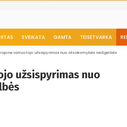
ORTAS
SVEIKATA
GAMTA
TEISĖTVARKA
RE
 rajone vairuotojo užsispyrimas nuo atsakomybės neišgelbės
ojo užsispyrimas nuo
lbės