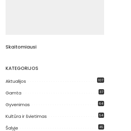
Skaitomiausi
KATEGORIJOS
107
Aktualijos
37
Gamta
64
Gyvenimas
54
Kultūra ir švietimas
45
Šalyje