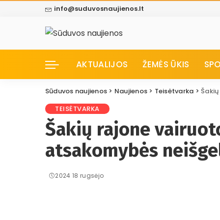
info@suduvosnaujienos.lt
AKTUALIJOS
ŽEMĖS ŪKIS
SP
Sūduvos naujienos
>
Naujienos
>
Teisėtvarka
>
Šakių
TEISĖTVARKA
Šakių rajone vairuot
atsakomybės neišge
2024 18 rugsėjo