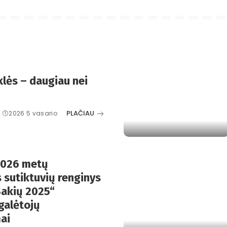
lės – daugiau nei
PLAČIAU
2026 5 vasario
2026 metų
 sutiktuvių renginys
 Šakių 2025“
galėtojų
ai