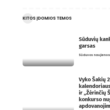
KITOS ĮDOMIOS TEMOS
Sūduvių kank
garsas
Sūduvos naujienos
Posted
by
Vyko Šakių 
kalendoriaus
ir „Žėrinčių
konkurso nu
apdovanojim