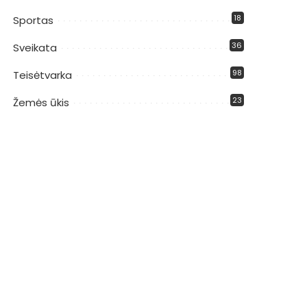
18
Sportas
36
Sveikata
98
Teisėtvarka
23
Žemės ūkis