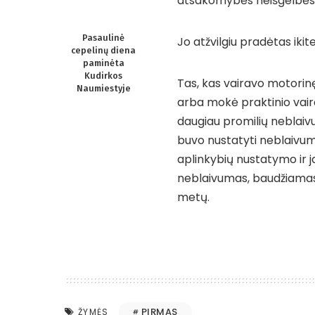
atsakomybės neišgelbės
Pasaulinė
Jo atžvilgiu pradėtas ikite
cepelinų diena
paminėta
Kudirkos
Tas, kas vairavo motorin
Naumiestyje
arba mokė praktinio vair
daugiau promilių neblaiv
buvo nustatyti neblaivumo
aplinkybių nustatymo ir j
neblaivumas, baudžiamas 
metų.
PIRMAS
ŽYMĖS