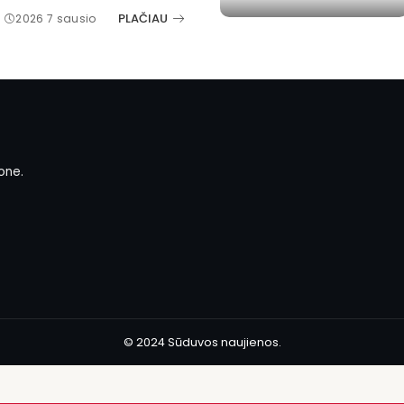
PLAČIAU
2026 7 sausio
one.
© 2024 Sūduvos naujienos.