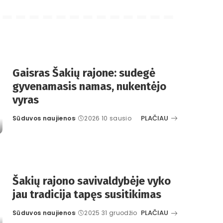
Gaisras Šakių rajone: sudegė
gyvenamasis namas, nukentėjo
vyras
PLAČIAU
Sūduvos naujienos
2026 10 sausio
Posted
by
Šakių rajono savivaldybėje vyko
jau tradicija tapęs susitikimas
PLAČIAU
Sūduvos naujienos
2025 31 gruodžio
Posted