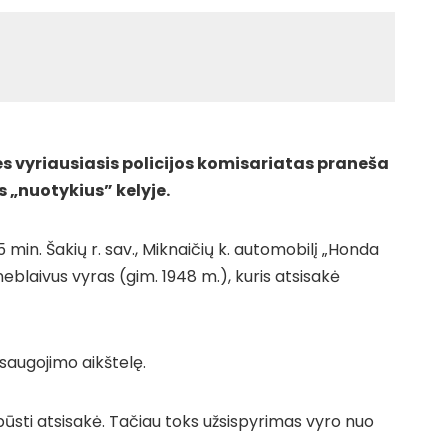
s vyriausiasis policijos komisariatas praneša
 „nuotykius” kelyje.
15 min. Šakių r. sav., Miknaičių k. automobilį „Honda
eblaivus vyras (gim. 1948 m.), kuris atsisakė
saugojimo aikštelę.
 pūsti atsisakė. Tačiau toks užsispyrimas vyro nuo