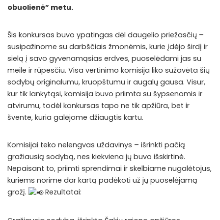
obuolienė” metu.
Šis konkursas buvo ypatingas dėl daugelio priežasčių –
susipažinome su darbščiais žmonėmis, kurie įdėjo širdį ir
sielą į savo gyvenamąsias erdves, puoselėdami jas su
meile ir rūpesčiu. Visa vertinimo komisija liko sužavėta šių
sodybų originalumu, kruopštumu ir augalų gausa. Visur,
kur tik lankytąsi, komisija buvo priimta su šypsenomis ir
atvirumu, todėl konkursas tapo ne tik apžiūra, bet ir
švente, kuria galėjome džiaugtis kartu.
Komisijai teko nelengvas uždavinys – išrinkti pačią
gražiausią sodybą, nes kiekviena jų buvo išskirtinė.
Nepaisant to, priimti sprendimai ir skelbiame nugalėtojus,
kuriems norime dar kartą padėkoti už jų puoselėjamą
grožį.
Rezultatai: