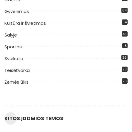
64
Gyvenimas
54
Kultūra ir švietimas
45
Šalyje
18
Sportas
36
Sveikata
98
Teisėtvarka
23
Žemės ūkis
KITOS ĮDOMIOS TEMOS