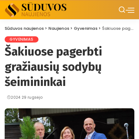
Sūduvos naujienos
>
Naujienos
>
Gyvenimas
>
Šakiuose pagerbti gražiausių sodybų šeimininkai
GYVENIMAS
Šakiuose pagerbti
gražiausių sodybų
šeimininkai
2024 29 rugsėjo