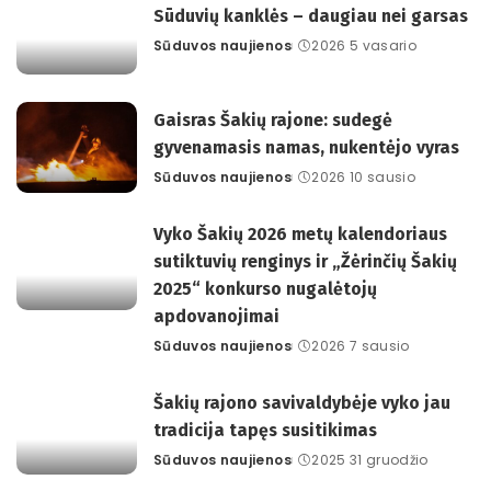
Sūduvių kanklės – daugiau nei garsas
Sūduvos naujienos
2026 5 vasario
Posted
by
Gaisras Šakių rajone: sudegė
gyvenamasis namas, nukentėjo vyras
Sūduvos naujienos
2026 10 sausio
Posted
by
Vyko Šakių 2026 metų kalendoriaus
sutiktuvių renginys ir „Žėrinčių Šakių
2025“ konkurso nugalėtojų
apdovanojimai
Sūduvos naujienos
2026 7 sausio
Posted
by
Šakių rajono savivaldybėje vyko jau
tradicija tapęs susitikimas
Sūduvos naujienos
2025 31 gruodžio
Posted
by