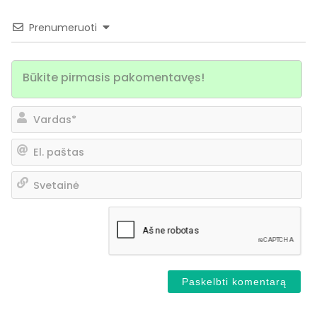
Prenumeruoti
Va
El.
pa
Sv