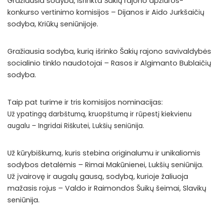
Gražiausia sodyba, išrinkta Šakių rajono apžiūros-
konkurso vertinimo komisijos – Dijanos ir Aido Jurkšaičių
sodyba, Kriūkų seniūnijoje.
Gražiausia sodyba, kurią išrinko Šakių rajono savivaldybės
socialinio tinklo naudotojai – Rasos ir Algimanto Bublaičių
sodyba.
Taip pat turime ir tris komisijos nominacijas:
Už ypatingą darbštumą, kruopštumą ir rūpestį kiekvienu
augalu – Ingridai Riškutei, Lukšių seniūnija.
Už kūrybiškumą, kuris stebina originalumu ir unikaliomis
sodybos detalėmis – Rimai Makūnienei, Lukšių seniūnija.
Už įvairovę ir augalų gausą, sodybą, kurioje žaliuoja
mažasis rojus – Valdo ir Raimondos Šuikų šeimai, Slavikų
seniūnija.