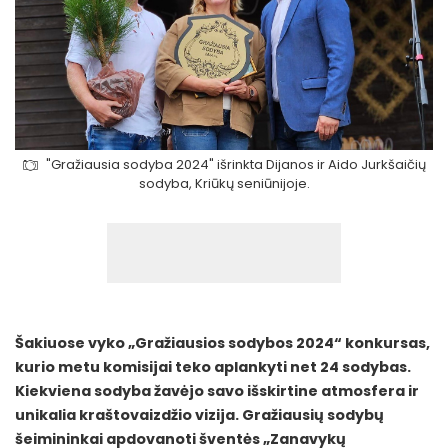
"Gražiausia sodyba 2024" išrinkta Dijanos ir Aido Jurkšaičių
sodyba, Kriūkų seniūnijoje.
Šakiuose vyko „Gražiausios sodybos 2024“ konkursas,
kurio metu komisijai teko aplankyti net 24 sodybas.
Kiekviena sodyba žavėjo savo išskirtine atmosfera ir
unikalia kraštovaizdžio vizija. Gražiausių sodybų
šeimininkai apdovanoti šventės „Zanavykų