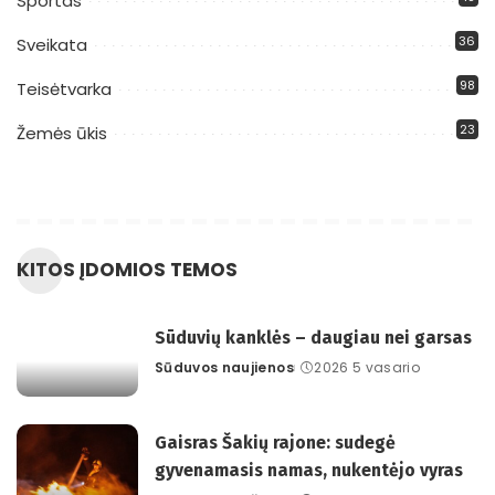
Sportas
36
Sveikata
98
Teisėtvarka
23
Žemės ūkis
KITOS ĮDOMIOS TEMOS
Sūduvių kanklės – daugiau nei garsas
Sūduvos naujienos
2026 5 vasario
Posted
by
Gaisras Šakių rajone: sudegė
gyvenamasis namas, nukentėjo vyras