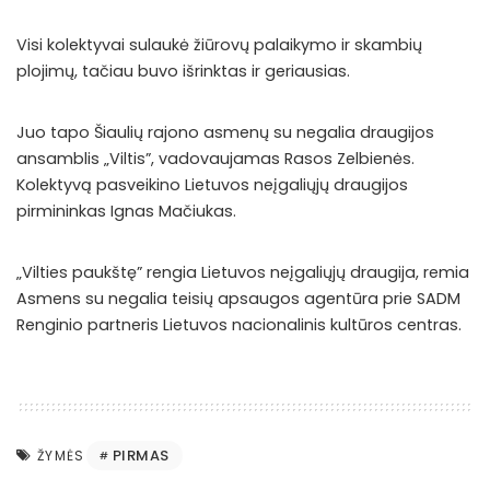
Visi kolektyvai sulaukė žiūrovų palaikymo ir skambių
plojimų, tačiau buvo išrinktas ir geriausias.
Juo tapo Šiaulių rajono asmenų su negalia draugijos
ansamblis „Viltis”, vadovaujamas Rasos Zelbienės.
Kolektyvą pasveikino Lietuvos neįgaliųjų draugijos
pirmininkas Ignas Mačiukas.
„Vilties paukštę” rengia Lietuvos neįgaliųjų draugija, remia
Asmens su negalia teisių apsaugos agentūra prie SADM
Renginio partneris Lietuvos nacionalinis kultūros centras.
PIRMAS
ŽYMĖS