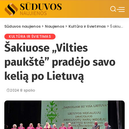
Sūduvos naujienos
>
Naujienos
>
Kultūra ir švietimas
>
Šakiuose „Vilties paukštė” pradėjo savo kelią po Lietuvą
KULTŪRA IR ŠVIETIMAS
Šakiuose „Vilties
paukštė” pradėjo savo
kelią po Lietuvą
2024 8 spalio