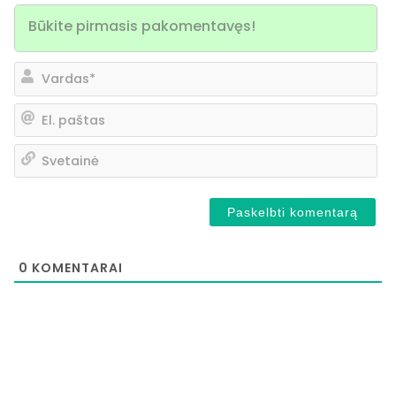
Va
El.
pa
Sv
0
KOMENTARAI