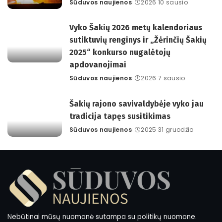
Sūduvos naujienos
2026 10 sausio
Posted
by
Vyko Šakių 2026 metų kalendoriaus
sutiktuvių renginys ir „Žėrinčių Šakių
2025“ konkurso nugalėtojų
apdovanojimai
Sūduvos naujienos
2026 7 sausio
Posted
by
Šakių rajono savivaldybėje vyko jau
tradicija tapęs susitikimas
Sūduvos naujienos
2025 31 gruodžio
Posted
by
Nebūtinai mūsų nuomonė sutampa su politikų nuomone.