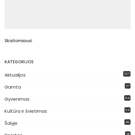
Skaitomiausi
KATEGORIJOS
107
Aktualijos
37
Gamta
64
Gyvenimas
54
Kultūra ir švietimas
45
Šalyje
18