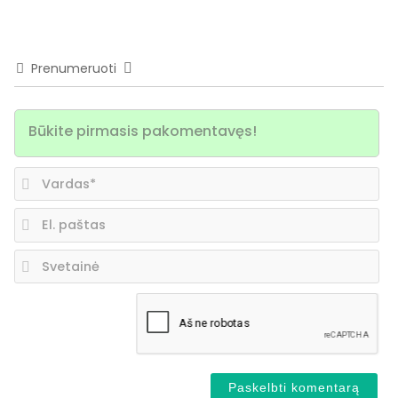
Prenumeruoti
Va
El.
pa
Sv