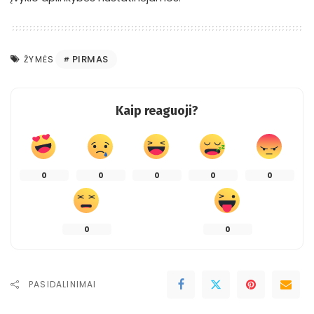
PIRMAS
ŽYMĖS
Kaip reaguoji?
0
0
0
0
0
0
0
PASIDALINIMAI