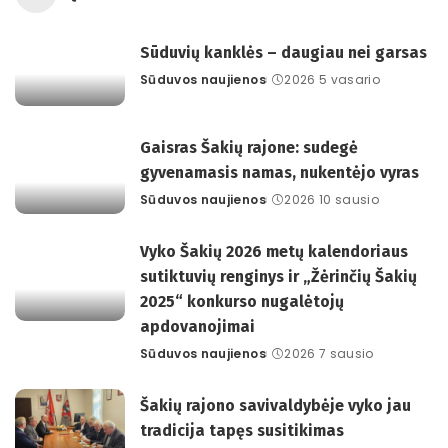
Sūduvių kanklės – daugiau nei garsas
Sūduvos naujienos
2026 5 vasario
Posted
by
Gaisras Šakių rajone: sudegė
gyvenamasis namas, nukentėjo vyras
Sūduvos naujienos
2026 10 sausio
Posted
by
Vyko Šakių 2026 metų kalendoriaus
sutiktuvių renginys ir „Žėrinčių Šakių
2025“ konkurso nugalėtojų
apdovanojimai
Sūduvos naujienos
2026 7 sausio
Posted
by
Šakių rajono savivaldybėje vyko jau
tradicija tapęs susitikimas