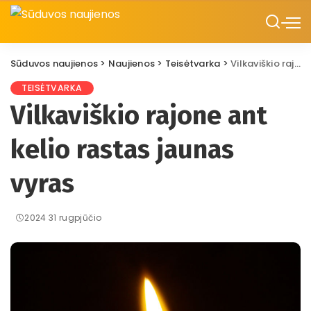
Sūduvos naujienos
>
Naujienos
>
Teisėtvarka
>
Vilkaviškio rajone ant kelio rastas jaunas vyras
TEISĖTVARKA
Vilkaviškio rajone ant
kelio rastas jaunas
vyras
2024 31 rugpjūčio