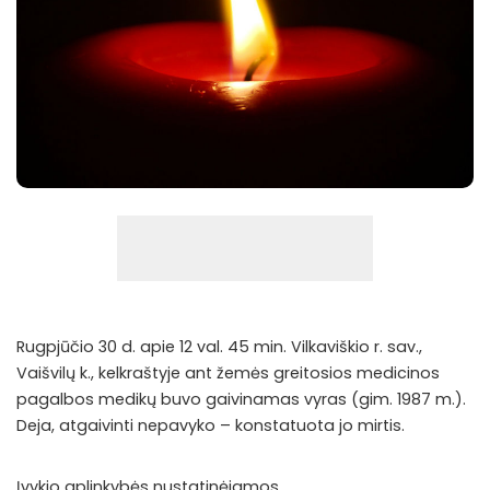
Rugpjūčio 30 d. apie 12 val. 45 min. Vilkaviškio r. sav.,
Vaišvilų k., kelkraštyje ant žemės greitosios medicinos
pagalbos medikų buvo gaivinamas vyras (gim. 1987 m.).
Deja, atgaivinti nepavyko – konstatuota jo mirtis.
Įvykio aplinkybės nustatinėjamos.