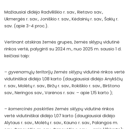
Mažiausiai didėjo Radviliškio r. sav., Rietavo sav.,
Ukmergės r. sav., Joniškio r. sav., Kėdainių r. sav., Šakių r.
sav. (apie 3-4 proc.).
Vertinant atskiras žemės grupes, žemės sklypų vidutinė
rinkos vertė, palyginti su 2024 m., nuo 2025 m. sausio 1 d.
keičiasi taip:
–
gyvenamųjų teritorijų žemės sklypų
vidutinė rinkos vertė
vidutiniškai didėjo 1,08 karto (daugiausiai didėjo Anykščių
r. sav., Molėtų r. sav., Biržų r. sav., Rokiškio r. sav., Birštono
sav., Neringos sav., Varėnos r. sav. – apie 1,15 karto );
–
komercinės paskirties žemės sklypų
vidutinė rinkos
vertė vidutiniškai didėjo 1,07 karto (daugiausiai didėjo
Alytaus r. sav., Molėtų r. sav., Kauno r. sav., Palangos m.