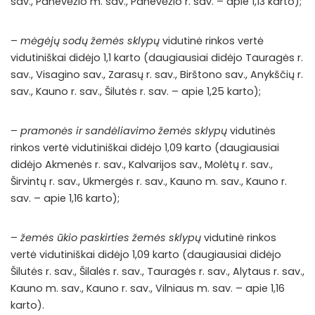
sav., Panevėžio m. sav., Panevėžio r. sav. – apie 1,13 karto);
–
mėgėjų sodų žemės sklypų
vidutinė rinkos vertė
vidutiniškai didėjo 1,1 karto (daugiausiai didėjo Tauragės r.
sav., Visagino sav., Zarasų r. sav., Birštono sav., Anykščių r.
sav., Kauno r. sav., Šilutės r. sav. – apie 1,25 karto);
–
pramonės ir sandėliavimo žemės sklypų
vidutinės
rinkos vertė vidutiniškai didėjo 1,09 karto (daugiausiai
didėjo Akmenės r. sav., Kalvarijos sav., Molėtų r. sav.,
Širvintų r. sav., Ukmergės r. sav., Kauno m. sav., Kauno r.
sav. – apie 1,16 karto);
–
žemės ūkio paskirties žemės sklypų
vidutinė rinkos
vertė vidutiniškai didėjo 1,09 karto (daugiausiai didėjo
Šilutės r. sav., Šilalės r. sav., Tauragės r. sav., Alytaus r. sav.,
Kauno m. sav., Kauno r. sav., Vilniaus m. sav. – apie 1,16
karto).