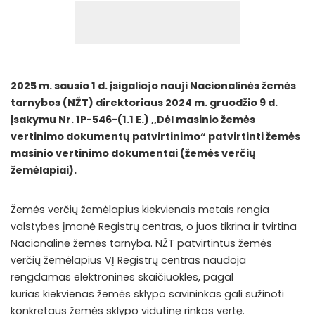
2025 m. sausio 1 d. įsigaliojo nauji Nacionalinės žemės
tarnybos (NŽT) direktoriaus 2024 m. gruodžio 9 d.
įsakymu Nr. 1P-546-(1.1 E.) ,,Dėl masinio žemės
vertinimo dokumentų patvirtinimo“ patvirtinti žemės
masinio vertinimo dokumentai (žemės verčių
žemėlapiai).
Žemės verčių žemėlapius kiekvienais metais rengia
valstybės įmonė Registrų centras, o juos tikrina ir tvirtina
Nacionalinė žemės tarnyba. NŽT patvirtintus žemės
verčių žemėlapius VĮ Registrų centras naudoja
rengdamas elektronines skaičiuokles, pagal
kurias kiekvienas žemės sklypo savininkas gali sužinoti
konkretaus žemės sklypo vidutinę rinkos vertę.