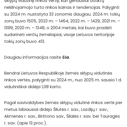
sklypų vidutinę rinkos vertę, kuri geriausiai atitiktų
nekilnojamojo turto rinkos kainas ir tendencijas. Palyginti
su 2024 m. nustatyta 33 zonomis daugiau. 2024 m. tokių
zonų buvo 1505, 2023 m. – 1464, 2022 m. – 1429, 2021 m. –
1399, 2020 m. – 1348, o 2004 metais, kai buvo pradėti
sudarinėti verčių žemėlapiai, visoje Lietuvos teritorijoje
tokių zonų buvo 413.
Daugiau informacijos rasite
čia
.
Bendrai Lietuvos Respublikoje žemės sklypų vidutinės
rinkos vertės, palyginti su 2024 m., nuo 2025 m. sausio 1 d.
vidutiniškai didėja 1,08 karto.
Pagal savivaldybes žemės sklypų vidutinė rinkos vertė per
metus labiausiai didėjo Šilutės r. sav., Lazdijų r. sav.,
Akmenės r. sav., Birštono sav., Šilalės r. sav. bei Tauragės
r. sav. (apie 13 proc.).