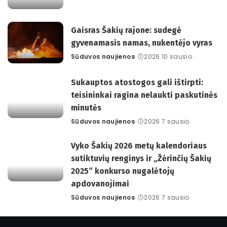
by
Gaisras Šakių rajone: sudegė
gyvenamasis namas, nukentėjo vyras
Sūduvos naujienos
2026 10 sausio
Posted
by
Sukauptos atostogos gali ištirpti:
teisininkai ragina nelaukti paskutinės
minutės
Sūduvos naujienos
2026 7 sausio
Posted
by
Vyko Šakių 2026 metų kalendoriaus
sutiktuvių renginys ir „Žėrinčių Šakių
2025“ konkurso nugalėtojų
apdovanojimai
Sūduvos naujienos
2026 7 sausio
Posted
by