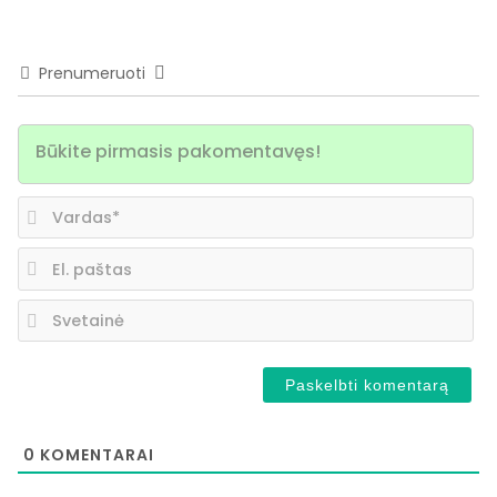
Prenumeruoti
Va
El.
pa
Sv
0
KOMENTARAI