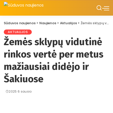
Sūduvos naujienos
>
Naujienos
>
Aktualijos
>
Žemės sklypų vidutinė rinkos vertė per metus mažiausiai didėjo ir Šakiuose
AKTUALIJOS
Žemės sklypų vidutinė
rinkos vertė per metus
mažiausiai didėjo ir
Šakiuose
2025 6 sausio