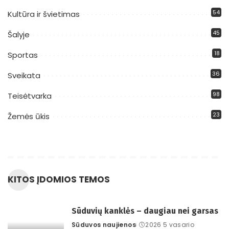
54
Kultūra ir švietimas
45
Šalyje
18
Sportas
36
Sveikata
98
Teisėtvarka
23
Žemės ūkis
KITOS ĮDOMIOS TEMOS
Sūduvių kanklės – daugiau nei garsas
Sūduvos naujienos
2026 5 vasario
Posted