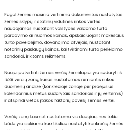
Pagal žemės masinio vertinimo dokumentus nustatytos
žemės sklypų ir statinių vidutinės rinkos vertės
naudojamos nustatant valstybės valdomo turto
pardavimo ar nuomos kainas, apskaičiuojant mokesčius
turto paveldėjimo, dovanojimo atvejais, nustatant
notarinių paslaugų kainas, kai tvirtinami turto perleidimo
sandoriai, ir kitoms reikmėms.
Naujai patvirtinti žemės verčių žemėlapiai yra sudaryti iš
1538 verčių zonų, kurios nustatomos remiantis rinkos
duomenų analize (konkrečioje zonoje per praėjusius
kalendorinius metus sudarytais sandoriais ir jų vertėmis)
ir atspindi vietos įtakos faktorių poveikį žemės vertei.
Verčių zonų kasmet nustatoma vis daugiau, nes tokiu
būdu yra siekiama kuo tiksliau nustatyti konkrečių žemės